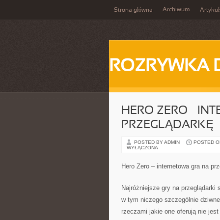
Archiwum
Strona główna
Artykuł
ROZRYWKA 
HERO ZERO – IN
PRZEGLĄDARKĘ
POSTED BY ADMIN
POSTED ON 
WYŁĄCZONA
Hero Zero – internetowa gra na pr
Najróżniejsze gry na przeglądarki
w tym niczego szczególnie dziwne
rzeczami jakie one oferują nie je