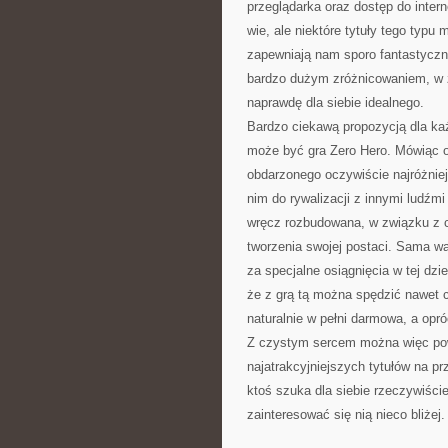
przeglądarka oraz dostęp do intern
wie, ale niektóre tytuły tego typ
zapewniają nam sporo fantastyczn
bardzo dużym zróżnicowaniem, w 
naprawdę dla siebie idealnego.
Bardzo ciekawą propozycją dla ka
może być gra Zero Hero. Mówiąc o
obdarzonego oczywiście najróżnie
nim do rywalizacji z innymi ludźm
wręcz rozbudowana, w związku z 
tworzenia swojej postaci. Sama wa
za specjalne osiągnięcia w tej dz
że z grą tą można spędzić nawet ca
naturalnie w pełni darmowa, a opró
Z czystym sercem można więc powi
najatrakcyjniejszych tytułów na prz
ktoś szuka dla siebie rzeczywiści
zainteresować się nią nieco bliżej.