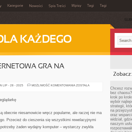
Kategorie
Wpisy
Tagi
Tagi
y
Nowości
Spis Treści
SUB
DLA KAŻDEGO
TERNETOWA GRA NA
Zobacz:
HERO
LIP - 28 - 2025
MOŻLIWOŚĆ KOMENTOWANIA
ZOSTAŁA
Chcesz rozwi
ZERO
–
bez chaosu?
INTERNETOWA
krok po krok
GRA
zeglądarkę
wybór najlep
NA
PRZEGLĄDARKĘ
strategii, k
na przejrzys
 są obecnie niesamowicie wręcz popularne, ale raczej nie ma
oraz wsparci
widział, gdz
go. Przecież do cieszenia się wszystkimi rewelacyjnymi
naszym usłu
st potrzeby żaden wydajny komputer – wystarczy zwykła
rozpoznawaln