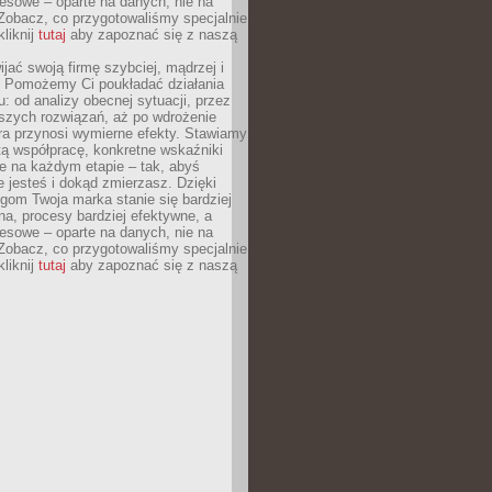
esowe – oparte na danych, nie na
Zobacz, co przygotowaliśmy specjalnie
kliknij
tutaj
aby zapoznać się z naszą
jać swoją firmę szybciej, mądrzej i
 Pomożemy Ci poukładać działania
u: od analizy obecnej sytuacji, przez
szych rozwiązań, aż po wdrożenie
tóra przynosi wymierne efekty. Stawiamy
tą współpracę, konkretne wskaźniki
e na każdym etapie – tak, abyś
ie jesteś i dokąd zmierzasz. Dzięki
gom Twoja marka stanie się bardziej
a, procesy bardziej efektywne, a
esowe – oparte na danych, nie na
Zobacz, co przygotowaliśmy specjalnie
kliknij
tutaj
aby zapoznać się z naszą