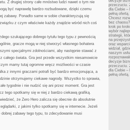
decyzje bizn
etu. Z drugiej strony całe mnóstwo ludzi nawet o tym nie
przeczuciu. 
u mogą być naprawdę bardzo rozbudowane, dzięki czemu
dla Ciebie – 
pełną ofertą.
ej zabawy. Ponadto same w sobie charakteryzują się
Chcesz rozwi
bez chaosu?
związku z czym właściwie każdy znajdzie wśród nich coś
krok po krok
wybór najlep
strategii, k
żdego szukającego dobrego tytułu tego typu z pewnością
na przejrzys
gólnie, gracze mogą w niej stworzyć własnego bohatera
oraz wsparci
widział, gdz
jszymi specjalnymi zdolnościami, aby następnie stawać z
naszym usłu
rozpoznawaln
i z całego świata. Gra jest przede wszystkim niesamowicie
decyzje bizn
czym mamy tutaj ogromne wręcz możliwości w czasie
przeczuciu. 
dla Ciebie – 
lka z innymi graczami potrafi być bardzo emocjonująca, a
pełną ofertą.
iedzinie otrzymujemy ciekawe nagrody. Wszystko to sprawia,
łe tygodnie i nie nudzić się ani przez moment. Gra jest
cz tego spotkamy się w niej z bardzo ciekawą grafiką.
edzieć, że Zero Hero zalicza się obecnie do absolutnie
eglądarki, z jakimi tylko spotkamy się w internecie. Jeżeli
e dobrej zabawy tego typu, to zdecydowanie musi