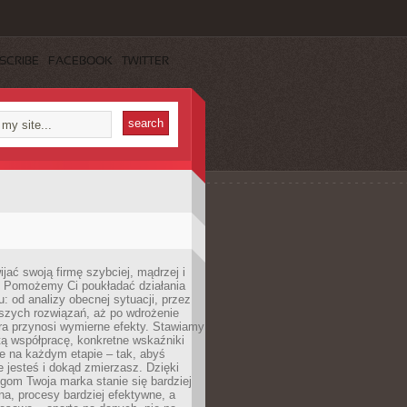
SCRIBE
FACEBOOK
TWITTER
jać swoją firmę szybciej, mądrzej i
 Pomożemy Ci poukładać działania
u: od analizy obecnej sytuacji, przez
szych rozwiązań, aż po wdrożenie
tóra przynosi wymierne efekty. Stawiamy
tą współpracę, konkretne wskaźniki
e na każdym etapie – tak, abyś
ie jesteś i dokąd zmierzasz. Dzięki
gom Twoja marka stanie się bardziej
a, procesy bardziej efektywne, a