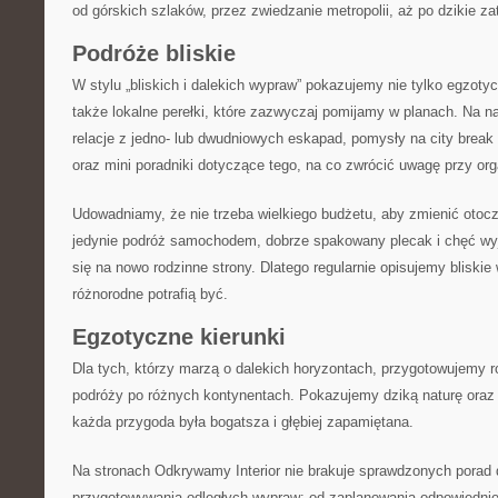
od górskich szlaków, przez zwiedzanie metropolii, aż po dzikie za
Podróże bliskie
W stylu „bliskich i dalekich wypraw” pokazujemy nie tylko egzotyc
także lokalne perełki, które zazwyczaj pomijamy w planach. Na na
relacje z jedno- lub dwudniowych eskapad, pomysły na city break
oraz mini poradniki dotyczące tego, na co zwrócić uwagę przy orga
Udowadniamy, że nie trzeba wielkiego budżetu, aby zmienić otoc
jedynie podróż samochodem, dobrze spakowany plecak i chęć wyj
się na nowo rodzinne strony. Dlatego regularnie opisujemy bliskie
różnorodne potrafią być.
Egzotyczne kierunki
Dla tych, którzy marzą o dalekich horyzontach, przygotowujemy 
podróży po różnych kontynentach. Pokazujemy dziką naturę oraz 
każda przygoda była bogatsza i głębiej zapamiętana.
Na stronach Odkrywamy Interior nie brakuje sprawdzonych porad
przygotowywania odległych wypraw: od zaplanowania odpowiedniej