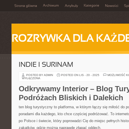
Archiwum
Kategorie
Strona główna
Artykuły
Nowości
Spi
ROZRYWKA DLA KAŻD
INDIE I SURINAM
POSTED BY ADMIN
POSTED ON LIS - 20 - 2025
MOŻLIWOŚĆ 
WYŁĄCZONA
Odkrywamy Interior – Blog Tur
Podróżach Bliskich i Dalekich
ten blog turystyczny to platforma, w którym łączy się miłość do 
poradami dla każdego, kto chce częściej podróżować. To intern
po Polsce i świecie, który poprowadzi Cię do miejsc pełnych histo
zakątków, gdzie można naprawdę złapać oddech.