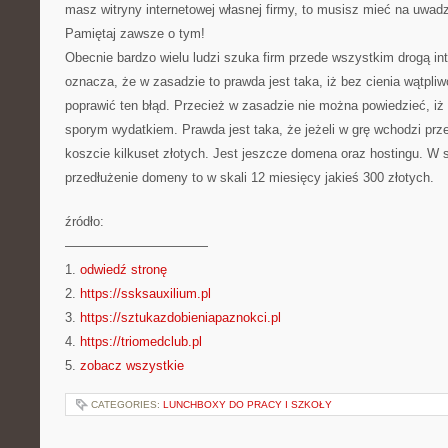
masz witryny internetowej własnej firmy, to musisz mieć na uwadz
Pamiętaj zawsze o tym!
Obecnie bardzo wielu ludzi szuka firm przede wszystkim drogą int
oznacza, że w zasadzie to prawda jest taka, iż bez cienia wątpliw
poprawić ten błąd. Przecież w zasadzie nie można powiedzieć, iż 
sporym wydatkiem. Prawda jest taka, że jeżeli w grę wchodzi prz
koszcie kilkuset złotych. Jest jeszcze domena oraz hostingu. W 
przedłużenie domeny to w skali 12 miesięcy jakieś 300 złotych.
źródło:
———————————
1.
odwiedź stronę
2.
https://ssksauxilium.pl
3.
https://sztukazdobieniapaznokci.pl
4.
https://triomedclub.pl
5.
zobacz wszystkie
CATEGORIES:
LUNCHBOXY DO PRACY I SZKOŁY