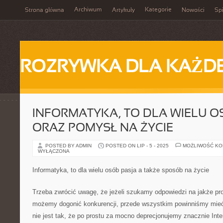
Archiwum
Kategorie
Strona główna
Artykuły
Nowości
Spi
ROZRYWKA DLA KAŻD
INFORMATYKA, TO DLA WIELU O
ORAZ POMYSŁ NA ŻYCIE
POSTED BY ADMIN
POSTED ON LIP - 5 - 2025
MOŻLIWOŚĆ K
WYŁĄCZONA
Informatyka, to dla wielu osób pasja a także sposób na życie
Trzeba zwrócić uwagę, że jeżeli szukamy odpowiedzi na jakże pro
możemy dogonić konkurencji, przede wszystkim powinniśmy mie
nie jest tak, że po prostu za mocno deprecjonujemy znacznie Inter