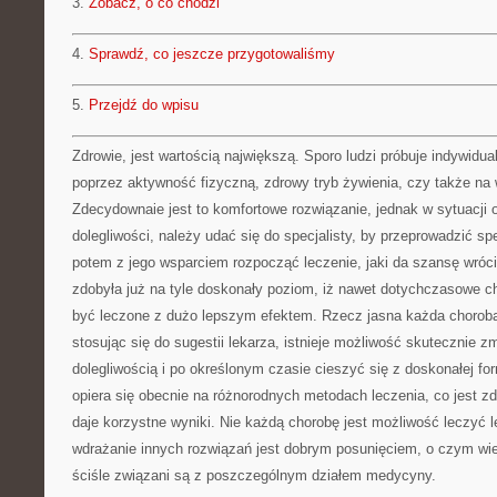
3.
Zobacz, o co chodzi
4.
Sprawdź, co jeszcze przygotowaliśmy
5.
Przejdź do wpisu
Zdrowie, jest wartością największą. Sporo ludzi próbuje indywidua
poprzez aktywność fizyczną, zdrowy tryb żywienia, czy także na 
Zdecydownaie jest to komfortowe rozwiązanie, jednak w sytuacji
dolegliwości, należy udać się do specjalisty, by przeprowadzić sp
potem z jego wsparciem rozpocząć leczenie, jaki da szansę wróc
zdobyła już na tyle doskonały poziom, iż nawet dotychczasowe c
być leczone z dużo lepszym efektem. Rzecz jasna każda choroba 
stosując się do sugestii lekarza, istnieje możliwość skutecznie 
dolegliwością i po określonym czasie cieszyć się z doskonałej f
opiera się obecnie na różnorodnych metodach leczenia, co jest 
daje korzystne wyniki. Nie każdą chorobę jest możliwość leczyć l
wdrażanie innych rozwiązań jest dobrym posunięciem, o czym wie
ściśle związani są z poszczególnym działem medycyny.