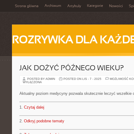
Archiwum
Kategorie
Strona główna
Artykuły
Nowości
Spi
ROZRYWKA DLA KAŻD
JAK DOŻYĆ PÓŹNEGO WIEKU?
POSTED BY ADMIN
POSTED ON LIS - 7 - 2025
MOŻLIWOŚĆ K
WYŁĄCZONA
Aktualny poziom medycyny pozwala skutecznie leczyć wszelkie 
1.
Czytaj dalej
2.
Odkryj podobne tematy