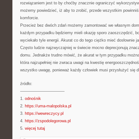
rozwiązaniem jest to by choćby znacznie ograniczyć wykorzystyw
możemy powiedzieć, iż aby to zrobić, przede wszystkim powinn
komforcie.
Przecież bez dwóch zdań możemy zamontować we własnym domu 
każdym przypadku będziemy mieli okazję sporo zaoszczędzić, b
wyciekało tyle energii. Akurat co do tego ciężko mieć dosłownie j
Często ludzie najzwyczajniej w świecie mocno deprecjonują znac
domu. Jednakże trudno mówić, że akurat w tym przypadku można 
która najzupełniej nie zwraca uwagi na kwestię energooszczędno
wszystko uwagę, ponieważ każdy człowiek musi przysłużyć się d
źródło:
———————————
1.
odnośnik
2.
https://uma-malopolska.pl
3.
https://wewreczycy.pl
4.
https://zspodolegorowa.pl
5.
więcej tutaj