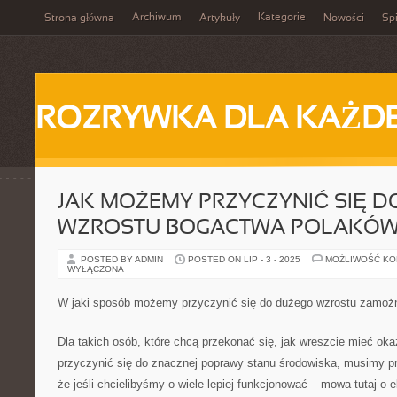
Archiwum
Kategorie
Strona główna
Artykuły
Nowości
Spi
ROZRYWKA DLA KAŻD
JAK MOŻEMY PRZYCZYNIĆ SIĘ 
WZROSTU BOGACTWA POLAKÓ
POSTED BY ADMIN
POSTED ON LIP - 3 - 2025
MOŻLIWOŚĆ K
WYŁĄCZONA
W jaki sposób możemy przyczynić się do dużego wzrostu zamoż
Dla takich osób, które chcą przekonać się, jak wreszcie mieć ok
przyczynić się do znacznej poprawy stanu środowiska, musimy p
że jeśli chcielibyśmy o wiele lepiej funkcjonować – mowa tutaj o 