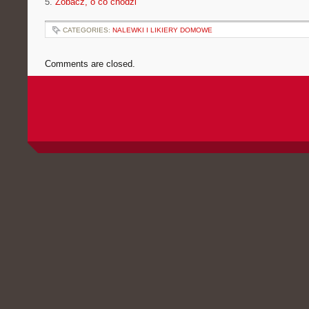
5.
Zobacz, o co chodzi
CATEGORIES:
NALEWKI I LIKIERY DOMOWE
Comments are closed.