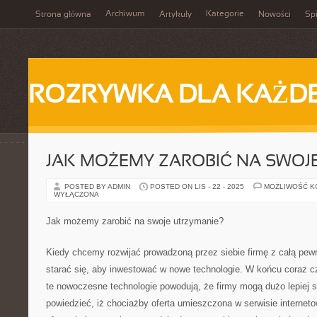
Archiwum
Kategorie
Strona główna
Artykuły
Nowości
Spi
ROZRYWKA DLA KAŻD
JAK MOŻEMY ZAROBIĆ NA SWOJE
POSTED BY ADMIN
POSTED ON LIS - 22 - 2025
MOŻLIWOŚĆ 
WYŁĄCZONA
Jak możemy zarobić na swoje utrzymanie?
Kiedy chcemy rozwijać prowadzoną przez siebie firmę z całą pe
starać się, aby inwestować w nowe technologie. W końcu coraz c
te nowoczesne technologie powodują, że firmy mogą dużo lepiej s
powiedzieć, iż chociażby oferta umieszczona w serwisie internet