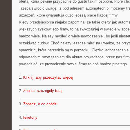
ofertą, która pewnie przypadnie do gustu takim osobom, które chc
Trzeba zwrócić uwagę, iż pod adresem automatech.pl możemy traf
urządzeń, które gwarantują dużo lepszą pracę każdej firmy.
Kiedy przedsiębiorca niejako zapomina, że takie oferty jak autom
większych zysków jego firmy, to najzwyczajniej w świecie w spos
bardzo wiele. Należy myśleć o wiele nowocześniej, bo jeśli niestet
oczekiwać cudów. Choć należy jeszcze mieć na uwadze, że przyd
sprawdzić, które narzędzia są w porządku. Ciężko jednoznacznie 
odpowiednim rozwiązaniem dla akurat prowadzonej przez nas firm
powiedzieć, że prowadzenie swojej firmy to coś bardzo prostego.
1.
Kliknij, aby przeczytać więcej
2.
Zobacz szczegóły tutaj
3.
Zobacz, o co chodzi
4.
felietony