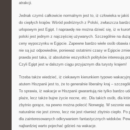
atrakcji.
Jednak czymś całkowicie normalnym jest to, iż człowieka w jakiś
do ciepłych krajów. Wśród podróżnych z Polski, zwłaszcza bardz
urlopowym jest Egipt. I naprawdę nie można dziwić się, iż w kuror
polski jest jednym z najczęściej używanych. Szczególnie na dużą
ceny wypoczynku w Egipcie. Zapewne bardzo wiele osób obawia s
nie są już odpowiednie, ponieważ ostatnimi czasy w Egipcie zmie
prawda jest taka, iż absolutnie wszystkich polityków interesują p
Czyli Egipt jest w dalszym ciągu przyjaznym dla turysty krajem!
Trzeba także wiedzieć, iż ciekawym kierunkiem typowo wakacyjn
atutem Hiszpanii jest to, że to generalnie liberalny kraj – szczeg
To sprawia, iż wakacje w Hiszpanii gwarantują nie tylko bardzo u
plaże, lecz także bujne życie nocne, etc. Dla takich osób, dla kt
zbytnio gorące, na pewno można polecić Norwegię. W sezonie w
naturalnie nie jest zimno, lecz nie jest również zbytnio ciepło. Po
dla zainteresowanych odkrywaniem fantastycznych widoków. Pewn
najbardziej warto pojechać gdzieś na wakacje.