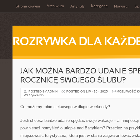
Archiwum
Kategorie
Strona główna
Artykuły
Nowości
Spi
ROZRYWKA DLA KAŻD
JAK MOŻNA BARDZO UDANIE SP
ROCZNICĘ SWOJEGO ŚLUBU?
POSTED BY ADMIN
POSTED ON LIP - 10 - 2025
MOŻLIWOŚĆ 
WYŁĄCZONA
Co możemy robić ciekawego w długie weekendy?
Jeśli chcesz bardzo udanie spędzić swoje wakacje – a innej opcji
powinieneś pomyśleć o urlopie nad Bałtykiem? Przecież na przykł
miejscowość turystyczna, która jest w stanie zagwarantować zwła