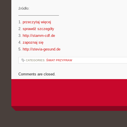
źródło:
———————————
1.
przeczytaj więcej
2.
sprawdź szczegóły
3.
http://stamm-cdf.de
4.
zapoznaj się
5.
http://stevia-gesund.de
CATEGORIES:
ŚWIAT PRZYPRAW
Comments are closed.