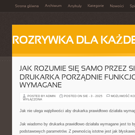
Archiwum
Kategorie
Strona główna
Artykuły
Nowości
Spi
ROZRYWKA DLA KAŻD
JAK ROZUMIE SIĘ SAMO PRZEZ S
DRUKARKA PORZĄDNIE FUNKC
WYMAGANE
POSTED BY ADMIN
POSTED ON SIE - 3 - 2025
MOŻLIWOŚĆ K
WYŁĄCZONA
Jak nie ulega wątpliwości aby drukarka prawidłowo działała wyma
Jak wiadomo by drukarka prawidłowo działała wymagane jest to by
podstawowych parametrów. Z pewnością istotne jest jak błyskawi