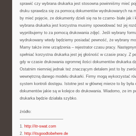
sprawić czy wybrana drukarka jest stosowna powinniśmy mieć poj
druku sprawdza się za pomocą dokumentów wydrukowanych na minu
by mieć pojęcie, ze dokumenty dzieli się na te czarno- białe jak i
wybrana drukarka jest korzystna musimy spowodować też jej rozdz
wypróbujemy to za pomocą drukowania zdjęć. Jeśli wybrany forma
wydrukowany wtedy będziemy posiadać pewność, że wybrany model
Mamy także inne urządzenia – rejestrator czasu pracy. Następny
spełniać korzystna drukarka jest jej głośność w czasie pracy. Z p
gdy w czasie drukowania ogromnej ilości dokumentów drukarka dz
Ostatnim niemniej jednak też znaczącym detalem jest to by zwr
wewnętrzną danego modelu drukarki. Firmy mogą wykorzystać ró
system kontroli dostępu. Istotne jest w głównej mierze to by by
dokumentów jakie są w kolejce do drukowania. Wiadomo, ze im p
drukarka będzie działała szybko.
źródło:
———————————
1.
http://itr-swat.com
2.
http://itsgoodtobehere.de