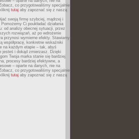
esowe – oparte na danych, nie na
Zobacz, co przygotowaliśmy specjalnie
kliknij
tutaj
aby zapoznać się z naszą
jać swoją firmę szybciej, mądrzej i
 Pomożemy Ci poukładać działania
u: od analizy obecnej sytuacji, przez
szych rozwiązań, aż po wdrożenie
tóra przynosi wymierne efekty. Stawiamy
tą współpracę, konkretne wskaźniki
e na każdym etapie – tak, abyś
ie jesteś i dokąd zmierzasz. Dzięki
gom Twoja marka stanie się bardziej
a, procesy bardziej efektywne, a
esowe – oparte na danych, nie na
Zobacz, co przygotowaliśmy specjalnie
kliknij
tutaj
aby zapoznać się z naszą