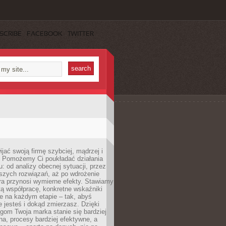
SCRIBE
FACEBOOK
TWITTER
jać swoją firmę szybciej, mądrzej i
 Pomożemy Ci poukładać działania
u: od analizy obecnej sytuacji, przez
szych rozwiązań, aż po wdrożenie
tóra przynosi wymierne efekty. Stawiamy
tą współpracę, konkretne wskaźniki
e na każdym etapie – tak, abyś
ie jesteś i dokąd zmierzasz. Dzięki
gom Twoja marka stanie się bardziej
a, procesy bardziej efektywne, a