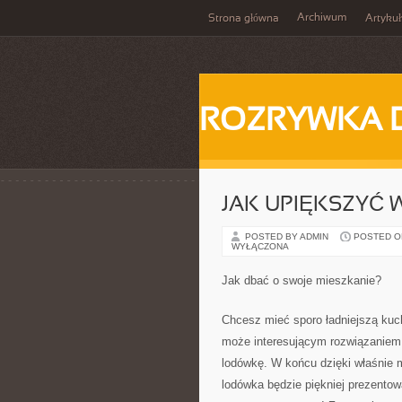
Archiwum
Strona główna
Artykuł
ROZRYWKA 
JAK UPIĘKSZYĆ 
POSTED BY ADMIN
POSTED ON 
WYŁĄCZONA
Jak dbać o swoje mieszkanie?
Chcesz mieć sporo ładniejszą ku
może interesującym rozwiązaniem
lodówkę. W końcu dzięki właśnie
lodówka będzie piękniej prezentowa