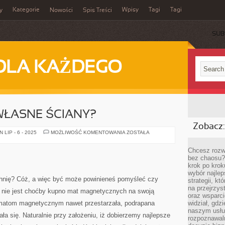
Kategorie
Wpisy
Tagi
Tagi
y
Nowości
Spis Treści
SUB
DLA KAŻDEGO
WŁASNE ŚCIANY?
Zobacz:
JAK
LIP - 6 - 2025
MOŻLIWOŚĆ KOMENTOWANIA
ZOSTAŁA
UPIĘKSZYĆ
WŁASNE
ŚCIANY?
Chcesz rozwi
bez chaosu?
krok po krok
wybór najlep
chnię? Cóż, a więc być może powinieneś pomyśleć czy
strategii, k
na przejrzys
 nie jest choćby kupno mat magnetycznych na swoją
oraz wsparci
 matom magnetycznym nawet przestarzała, podrapana
widział, gdz
naszym usłu
ła się. Naturalnie przy założeniu, iż dobierzemy najlepsze
rozpoznawaln