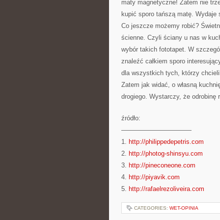
maty magnetyczne! Zatem nie trze
kupić sporo tańszą matę. Wydaje 
Co jeszcze możemy robić? Świetny
ścienne. Czyli ściany u nas w kuc
wybór takich fototapet. W szczeg
znaleźć całkiem sporo interesując
dla wszystkich tych, którzy chcieli
Zatem jak widać, o własną kuchni
drogiego. Wystarczy, że odrobinę 
źródło:
———————————
1.
http://philippedepetris.com
2.
http://photog-shinsyu.com
3.
http://pineconeone.com
4.
http://piyavik.com
5.
http://rafaelrezoliveira.com
CATEGORIES:
WET-OPINIA