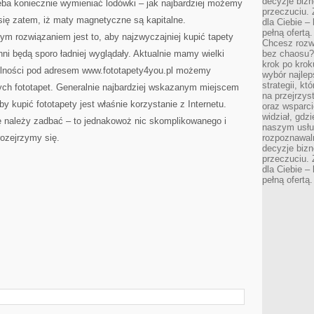
decyzje bizn
ba koniecznie wymieniać lodówki – jak najbardziej możemy
przeczuciu. 
się zatem, iż maty magnetyczne są kapitalne.
dla Ciebie – 
pełną ofertą.
m rozwiązaniem jest to, aby najzwyczajniej kupić tapety
Chcesz rozwi
hni będą sporo ładniej wyglądały. Aktualnie mamy wielki
bez chaosu?
krok po krok
ólności pod adresem www.fototapety4you.pl możemy
wybór najlep
strategii, k
ych fototapet. Generalnie najbardziej wskazanym miejscem
na przejrzys
by kupić fototapety jest właśnie korzystanie z Internetu.
oraz wsparci
widział, gdz
ę należy zadbać – to jednakowoż nic skomplikowanego i
naszym usłu
rozejrzymy się.
rozpoznawaln
decyzje bizn
przeczuciu. 
dla Ciebie – 
pełną ofertą.