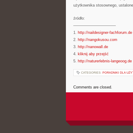
użytkownika stosownego, ustalon
źródło:
———————————
1.
http://naildesigner-fachforum.de
2.
http://nangokusou.com
3.
http://nanowall.de
4.
kliknij aby przejść
5.
http://naturerlebnis-langeoog.de
CATEGORIES:
PORADNIKI DLA UŻ
Comments are closed.