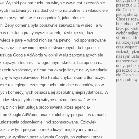
decyzje bizn
w. Wysoki poziom ruchu na witrynie www jest szczególnie
przeczuciu. 
dla Ciebie – 
ych nastawionych na dochód – to naturalnie ich właściciele
pełną ofertą.
by skorzystać z wielu udogodnień, jakie oferuje
Chcesz rozwi
bez chaosu?
ch. Żeby domena była poprawnie zauważalna w sieci, a w
krok po krok
m w efektach pracy wyszukiwarek, użytkuje się dużo
wybór najlep
strategii, k
wiedzie parę – wśród nich są na pewno linki sponsorowane
na przejrzys
oraz wsparci
w przez linkowanie umyślnie stworzonych do tego celu
widział, gdz
a usługa Google AdWords w opinii wielu zaprzątających się
naszym usłu
rozpoznawaln
czniejszych technik – w ogromnym skrócie, bazuje ona na
decyzje bizn
zęciu współpracy z firmą ma okazję liczyć na wyświetlanie
przeczuciu. 
dla Ciebie – 
itryny w wyszukiwarce. Nie trzeba chyba nikomu tłumaczyć,
pełną ofertą.
wnie rozległego i częstego ruchu, nie daje dochodów, co w
nych komercyjnych oznacza jej absolutną nieprzydatność. W
by odwiedzających daną witrynę można stosować wiele
dną z nich jest usługa proponowana przez agencja-
tron Google AdWords, inaczej ulubiony program, w ramach
 udostępnia odpowiednie linki sponsorowane. Człowiek
dział w tym programie może liczyć między innymi na
trony w wynikach poszukiwania Google, po wpisaniu przez