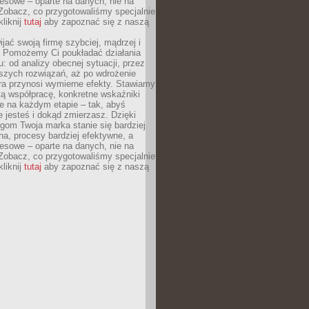
esowe – oparte na danych, nie na
Zobacz, co przygotowaliśmy specjalnie
kliknij
tutaj
aby zapoznać się z naszą
jać swoją firmę szybciej, mądrzej i
 Pomożemy Ci poukładać działania
u: od analizy obecnej sytuacji, przez
szych rozwiązań, aż po wdrożenie
tóra przynosi wymierne efekty. Stawiamy
tą współpracę, konkretne wskaźniki
e na każdym etapie – tak, abyś
ie jesteś i dokąd zmierzasz. Dzięki
gom Twoja marka stanie się bardziej
a, procesy bardziej efektywne, a
esowe – oparte na danych, nie na
Zobacz, co przygotowaliśmy specjalnie
kliknij
tutaj
aby zapoznać się z naszą