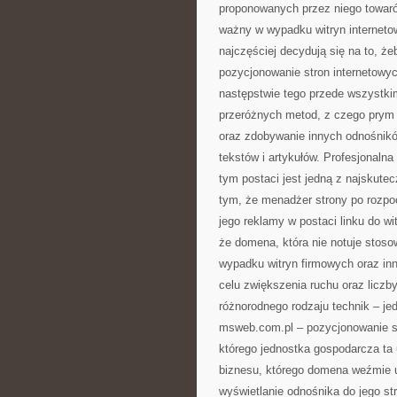
proponowanych przez niego towaró
ważny w wypadku witryn internetow
najczęściej decydują się na to, że
pozycjonowanie stron internetowy
następstwie tego przede wszystki
przeróżnych metod, z czego prym 
oraz zdobywanie innych odnośnikó
tekstów i artykułów. Profesjonaln
tym postaci jest jedną z najskute
tym, że menadżer strony po rozpoc
jego reklamy w postaci linku do w
że domena, która nie notuje stoso
wypadku witryn firmowych oraz in
celu zwiększenia ruchu oraz licz
różnorodnego rodzaju technik – je
msweb.com.pl – pozycjonowanie s
którego jednostka gospodarcza ta
biznesu, którego domena weźmie u
wyświetlanie odnośnika do jego s