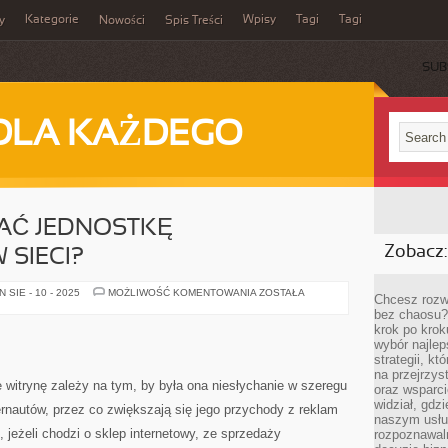
Kategorie
Wpisy
Tagi
Tagi
y
Nowości
Spis Treści
SUB
DLA KAŻDEGO
AĆ JEDNOSTKĘ
Zobacz:
SIECI?
JAK
SIE - 10 - 2025
MOŻLIWOŚĆ KOMENTOWANIA
ZOSTAŁA
Chcesz rozwi
WYPROMOWAĆ
bez chaosu?
JEDNOSTKĘ
GOSPODARCZĄ
krok po krok
W
wybór najlep
SIECI?
strategii, k
na przejrzys
itrynę zależy na tym, by była ona niesłychanie w szeregu
oraz wsparci
widział, gdz
rnautów, przez co zwiększają się jego przychody z reklam
naszym usłu
, jeżeli chodzi o sklep internetowy, ze sprzedaży
rozpoznawaln