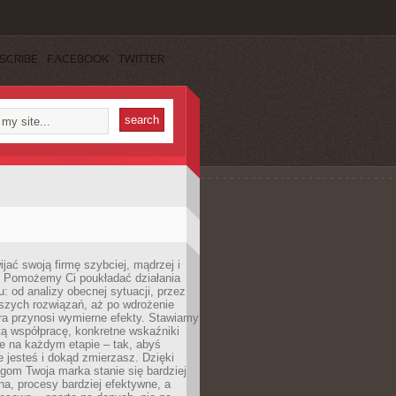
SCRIBE
FACEBOOK
TWITTER
jać swoją firmę szybciej, mądrzej i
 Pomożemy Ci poukładać działania
u: od analizy obecnej sytuacji, przez
szych rozwiązań, aż po wdrożenie
tóra przynosi wymierne efekty. Stawiamy
tą współpracę, konkretne wskaźniki
e na każdym etapie – tak, abyś
ie jesteś i dokąd zmierzasz. Dzięki
gom Twoja marka stanie się bardziej
a, procesy bardziej efektywne, a