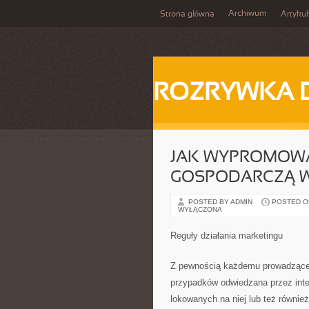
Archiwum
Strona główna
Artykuł
ROZRYWKA 
JAK WYPROMOW
GOSPODARCZĄ W 
POSTED BY ADMIN
POSTED ON 
WYŁĄCZONA
Reguły działania marketingu
Z pewnością każdemu prowadzące w
przypadków odwiedzana przez inte
lokowanych na niej lub też również