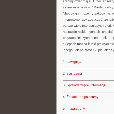
zrezygnować z gier. Przecież rozr
zatem można robić? Bardzo dobrym
Choćby gry możemy zakupić na au
internetowe, aby zobaczyć, że jeż
bardzo wiele interesujących ofer
naprawdę niskich cenach, chociaż 
przystępniejszych cenach, niż mog
sklepach można kupić praktycznie 
innego, jak po prostu kupić jakieś 
1.
nawigacja
2.
spis tresci
3.
Sprawdź więcej informacji
4.
Zobacz, co polecamy
5.
mapa strony