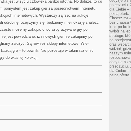
decyzje bizn
ywka jest w życiu człowieka bardzo istotna. No dobrze, to co
przeczuciu. 
 pomysłem jest zakup gier za pośrednictwem Internetu.
dla Ciebie – 
pełną ofertą.
kcjach internetowych. Wystarczy zajrzeć na aukcje
Chcesz rozwi
eli odrobinę rozejrzymy się, będziemy mieli okazję znaleźć
bez chaosu?
krok po krok
t. Często możemy zakupić chociażby używane gry po
wybór najlep
strategii, k
nie jest powiedziane, iż i nowych gier nie zakupimy po
na przejrzys
liśmy założyć. Są również sklepy internetowe. W e-
oraz wsparci
widział, gdz
każdą grę – to pewnik. Nie pozostaje w takim razie nic
naszym usłu
gry do własnej kolekcji.
rozpoznawaln
decyzje bizn
przeczuciu. 
dla Ciebie – 
pełną ofertą.