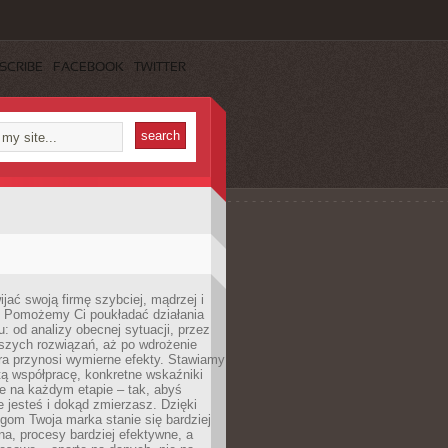
SCRIBE
FACEBOOK
TWITTER
jać swoją firmę szybciej, mądrzej i
 Pomożemy Ci poukładać działania
u: od analizy obecnej sytuacji, przez
szych rozwiązań, aż po wdrożenie
tóra przynosi wymierne efekty. Stawiamy
tą współpracę, konkretne wskaźniki
e na każdym etapie – tak, abyś
ie jesteś i dokąd zmierzasz. Dzięki
gom Twoja marka stanie się bardziej
a, procesy bardziej efektywne, a