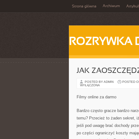
Archiwum
Strona główna
Artykuł
ROZRYWKA 
JAK ZAOSZCZĘDZ
POSTED BY ADMIN
POSTED ON 
WYŁĄCZONA
Filmy online za darmo
Bardzo często gracze bardzo narze
temu? Przecież to żaden sekret, i
jeśli pod uwagę brać dochody prz
po części ograniczyć koszty mają