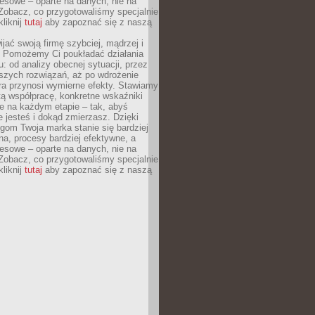
esowe – oparte na danych, nie na
Zobacz, co przygotowaliśmy specjalnie
kliknij
tutaj
aby zapoznać się z naszą
jać swoją firmę szybciej, mądrzej i
 Pomożemy Ci poukładać działania
u: od analizy obecnej sytuacji, przez
szych rozwiązań, aż po wdrożenie
tóra przynosi wymierne efekty. Stawiamy
tą współpracę, konkretne wskaźniki
e na każdym etapie – tak, abyś
ie jesteś i dokąd zmierzasz. Dzięki
gom Twoja marka stanie się bardziej
a, procesy bardziej efektywne, a
esowe – oparte na danych, nie na
Zobacz, co przygotowaliśmy specjalnie
kliknij
tutaj
aby zapoznać się z naszą