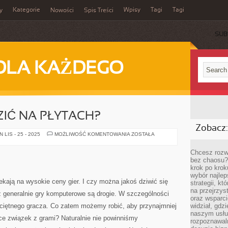
Kategorie
Wpisy
Tagi
Tagi
y
Nowości
Spis Treści
SUB
DLA KAŻDEGO
IĆ NA PŁYTACH?
Zobacz:
JAK
LIS - 25 - 2025
MOŻLIWOŚĆ KOMENTOWANIA
ZOSTAŁA
ZAOSZCZĘDZIĆ
NA
PŁYTACH?
Chcesz rozwi
bez chaosu?
krok po krok
wybór najlep
kają na wysokie ceny gier. I czy można jakoś dziwić się
strategii, k
na przejrzys
ż generalnie gry komputerowe są drogie. W szczególności
oraz wsparci
eciętnego gracza. Co zatem możemy robić, aby przynajmniej
widział, gdz
naszym usłu
ce związek z grami? Naturalnie nie powinniśmy
rozpoznawaln