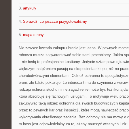
3.
artykuly
4.
Sprawdź, co jeszcze przygotowaliśmy
5.
mapa strony
Nie zawsze kwestia zakupu ubrania jest jasna. W pewnych momen
robocza muszą zagwarantować sobie sami pracobiorcy. Jakim s
– nie będą to profesjonalne kostiumy. Jedynie sztampowe rękawice
większym natężeniem pasują na ekspedienta sklepu, niż na pracob
chorobotwórczymi elementami. Odzież ochronna to specjalistyczny
broni, ale także pokazuje, że interesant ma do czynienia z wpraw
rodzaju ochrona słuchu i inne zagadnienie może być też ikoną dan
która absorbuje się fachowymi usługami. To motywuje wielu prac
zakupywać taką odzież ochronną dla swoich budowniczych kapitał
przez to pewnych kar oraz inspekcji, które mogą nawiedzać praco
wykonywania określonego zadania. Bez ochrony nie ma mowy o da
to boss jest odpowiedzialny za to, ażeby nauczyć własnych ludzi