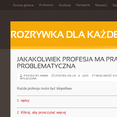
Archiwum
Kategorie
Strona główna
Artykuły
Nowości
Spi
ROZRYWKA DLA KAŻD
JAKAKOLWIEK PROFESJA MA PR
PROBLEMATYCZNA
POSTED BY ADMIN
POSTED ON LIS - 9 - 2025
MOŻLIWOŚĆ K
WYŁĄCZONA
Każda profesja może być kłopotliwa
1.
wpisy
2.
Kliknij, aby przeczytać więcej