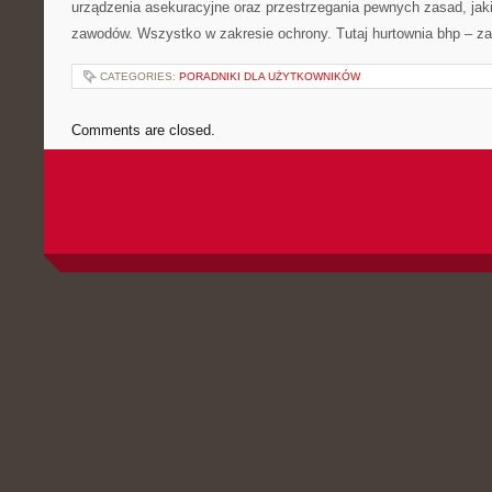
urządzenia asekuracyjne oraz przestrzegania pewnych zasad, ja
zawodów. Wszystko w zakresie ochrony. Tutaj hurtownia bhp – z
CATEGORIES:
PORADNIKI DLA UŻYTKOWNIKÓW
Comments are closed.