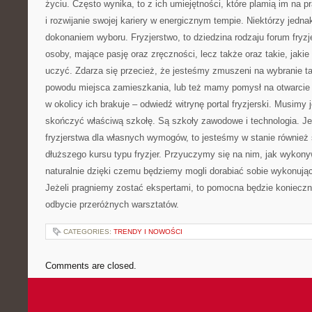
życiu. Często wynika, to z ich umiejętności, które plamią im na 
i rozwijanie swojej kariery w energicznym tempie. Niektórzy jedna
dokonaniem wyboru. Fryzjerstwo, to dziedzina rodzaju forum fryzje
osoby, mające pasję oraz zręczności, lecz także oraz takie, jaki
uczyć. Zdarza się przecież, że jesteśmy zmuszeni na wybranie ta
powodu miejsca zamieszkania, lub też mamy pomysł na otwarcie
w okolicy ich brakuje – odwiedź witrynę portal fryzjerski. Musim
skończyć właściwą szkołę. Są szkoły zawodowe i technologia. Je
fryzjerstwa dla własnych wymogów, to jesteśmy w stanie również 
dłuższego kursu typu fryzjer. Przyuczymy się na nim, jak wykonyw
naturalnie dzięki czemu będziemy mogli dorabiać sobie wykonują
Jeżeli pragniemy zostać ekspertami, to pomocna będzie konieczn
odbycie przeróżnych warsztatów.
CATEGORIES:
TRENDY I NOWOŚCI
Comments are closed.