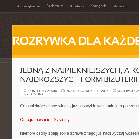
Archiwum
Kategorie
Strona główna
Artykuły
Nowości
Spi
ROZRYWKA DLA KAŻD
JEDNĄ Z NAJPIĘKNIEJSZYCH, A
NAJDROŻSZYCH FORM BIŻUTERII
POSTED BY ADMIN
POSTED ON WRZ - 11 - 2025
MOŻLIWOŚĆ 
WYŁĄCZONA
Co poniektóre osoby wiedzą już niezwykle wcześnie kim potrzebu
Oprogramowanie i Systemy
Niektóre osoby zdają sobie sprawę z tego już nadzwyczaj wcześ