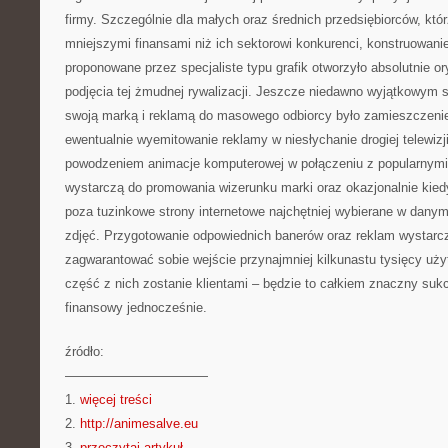
firmy. Szczególnie dla małych oraz średnich przedsiębiorców, kt
mniejszymi finansami niż ich sektorowi konkurenci, konstruowani
proponowane przez specjaliste typu grafik otworzyło absolutnie o
podjęcia tej żmudnej rywalizacji. Jeszcze niedawno wyjątkowym 
swoją marką i reklamą do masowego odbiorcy było zamieszczenie 
ewentualnie wyemitowanie reklamy w niesłychanie drogiej telewizji
powodzeniem animacje komputerowej w połączeniu z popularnymi 
wystarczą do promowania wizerunku marki oraz okazjonalnie kie
poza tuzinkowe strony internetowe najchętniej wybierane w danym
zdjęć. Przygotowanie odpowiednich banerów oraz reklam wystarcz
zagwarantować sobie wejście przynajmniej kilkunastu tysięcy uży
część z nich zostanie klientami – będzie to całkiem znaczny su
finansowy jednocześnie.
źródło:
———————————
1.
więcej treści
2.
http://animesalve.eu
3.
przeczytaj artykuł