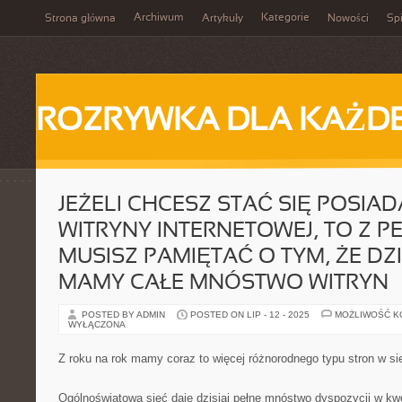
Archiwum
Kategorie
Strona główna
Artykuły
Nowości
Spi
ROZRYWKA DLA KAŻD
JEŻELI CHCESZ STAĆ SIĘ POSIA
WITRYNY INTERNETOWEJ, TO Z 
MUSISZ PAMIĘTAĆ O TYM, ŻE DZI
MAMY CAŁE MNÓSTWO WITRYN
POSTED BY ADMIN
POSTED ON LIP - 12 - 2025
MOŻLIWOŚĆ 
WYŁĄCZONA
Z roku na rok mamy coraz to więcej różnorodnego typu stron w si
Ogólnoświatowa sieć daje dzisiaj pełne mnóstwo dyspozycji w kw