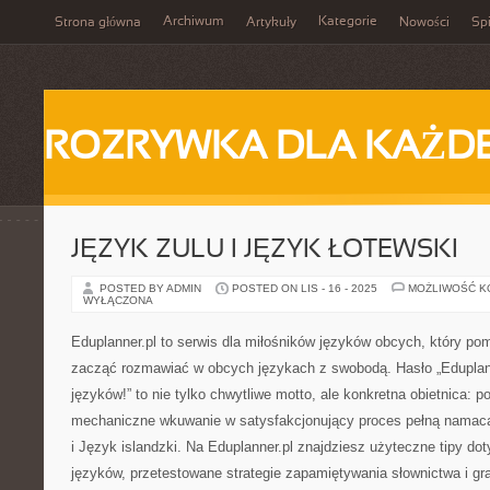
Archiwum
Kategorie
Strona główna
Artykuły
Nowości
Spi
ROZRYWKA DLA KAŻD
JĘZYK ZULU I JĘZYK ŁOTEWSKI
POSTED BY ADMIN
POSTED ON LIS - 16 - 2025
MOŻLIWOŚĆ 
WYŁĄCZONA
Eduplanner.pl to serwis dla miłośników języków obcych, który po
zacząć rozmawiać w obcych językach z swobodą. Hasło „Eduplann
języków!” to nie tylko chwytliwe motto, ale konkretna obietnica: 
mechaniczne wkuwanie w satysfakcjonujący proces pełną namac
i Język islandzki. Na Eduplanner.pl znajdziesz użyteczne tipy do
języków, przetestowane strategie zapamiętywania słownictwa i gra