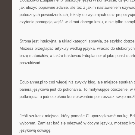
Dodatkowo Eduplanner.pl pokazuje języki w kontekście, dzięki cz
jak ułożyć poprawne zdanie, ale też z jakim nastawieniem używać
potocznych powiedzonkach, teksty o zwyczajach oraz propozycje t
czytania pomagają wejść w klimat danego kraju, a nie tylko zamy
Strona jest intuicyjna, a układ kategorii sprawia, że szybko dotr
Możesz przeglądać artykuły według języka, wracać do ulubionych
bazę materiałów, a także traktować Eduplanner.pl jako punkt star
poszukiwań.
Eduplanner.pl to coś więcej niż zwykły blog, ale miejsce spotkań d
bariera językowa jest do pokonania. To motywujące otoczenie, w
potknięcia, a jednocześnie konsekwentnie poszerzasz swoje możl
Jeśli szukasz miejsca, który pomoże Ci uporządkować naukę, Edu
wyborem. Zamiast bać się odezwać w obcym języku, możesz kro
językową odwagę.