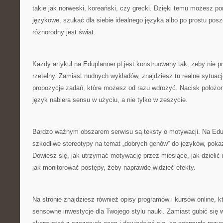
takie jak norweski, koreański, czy grecki. Dzięki temu możesz 
językowe, szukać dla siebie idealnego języka albo po prostu pos
różnorodny jest świat.
Każdy artykuł na Eduplanner.pl jest konstruowany tak, żeby nie p
rzetelny. Zamiast nudnych wykładów, znajdziesz tu realne sytuacje, 
propozycje zadań, które możesz od razu wdrożyć. Nacisk położon
język nabiera sensu w użyciu, a nie tylko w zeszycie.
Bardzo ważnym obszarem serwisu są teksty o motywacji. Na Edu
szkodliwe stereotypy na temat „dobrych genów” do języków, pokazu
Dowiesz się, jak utrzymać motywację przez miesiące, jak dzielić m
jak monitorować postępy, żeby naprawdę widzieć efekty.
Na stronie znajdziesz również opisy programów i kursów online, 
sensowne inwestycje dla Twojego stylu nauki. Zamiast gubić się