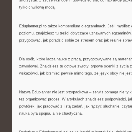
skorzystać z szczerych ocen i dowiedzieć się, co naprawdę przys
tylko chwilową modą.
Eduplanner.pl to także kompendium o egzaminach. Jeśli myślisz o
poziomu, znajdziesz tu treści dotyczące uznawanych egzaminów, 
przygotować, jak poradzić sobie ze stresem oraz jak realnie spra
Dla osób, które łączą naukę z pracą, przygotowywane są materiał
zawodowej. Znajdziesz tu gotowe zwroty, typowe scenki z życia
wskazówki, jak brzmieć pewnie mimo tego, że język obcy nie jes
Nazwa Eduplanner nie jest przypadkowa – serwis pomaga nie tylk
też organizować proces. W artykułach znajdziesz podpowiedzi, 
powtórek, jak pracować z listą zadań, jak łączyć słuchanie, czytan
nauka była spójna, a nie chaotyczna.