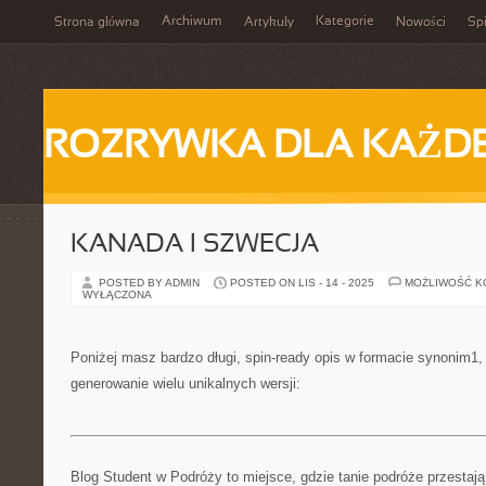
Archiwum
Kategorie
Strona główna
Artykuły
Nowości
Spi
ROZRYWKA DLA KAŻD
KANADA I SZWECJA
POSTED BY ADMIN
POSTED ON LIS - 14 - 2025
MOŻLIWOŚĆ 
WYŁĄCZONA
Poniżej masz bardzo długi, spin-ready opis w formacie synonim1
generowanie wielu unikalnych wersji:
Blog Student w Podróży to miejsce, gdzie tanie podróże przestaj