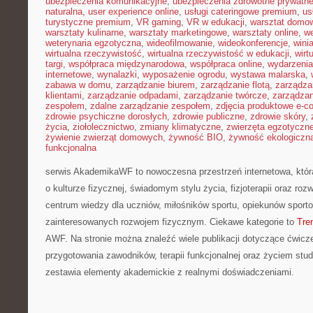
ubezpieczenia komunikacyjne
,
ubezpieczenia zdrowotne prywatn
naturalna
,
user experience online
,
usługi cateringowe premium
,
us
turystyczne premium
,
VR gaming
,
VR w edukacji
,
warsztat domo
warsztaty kulinarne
,
warsztaty marketingowe
,
warsztaty online
,
w
weterynaria egzotyczna
,
wideofilmowanie
,
wideokonferencje
,
wini
wirtualna rzeczywistość
,
wirtualna rzeczywistość w edukacji
,
wirt
targi
,
współpraca międzynarodowa
,
współpraca online
,
wydarzenia
internetowe
,
wynalazki
,
wyposażenie ogrodu
,
wystawa malarska
,
zabawa w domu
,
zarządzanie biurem
,
zarządzanie flotą
,
zarządza
klientami
,
zarządzanie odpadami
,
zarządzanie twórcze
,
zarządzan
zespołem
,
zdalne zarządzanie zespołem
,
zdjęcia produktowe e-
zdrowie psychiczne dorosłych
,
zdrowie publiczne
,
zdrowie skóry
,
życia
,
ziołolecznictwo
,
zmiany klimatyczne
,
zwierzęta egzotyczn
żywienie zwierząt domowych
,
żywność BIO
,
żywność ekologiczna
funkcjonalna
serwis AkademikaWF to nowoczesna przestrzeń internetowa, któr
o kulturze fizycznej, świadomym stylu życia, fizjoterapii oraz roz
centrum wiedzy dla uczniów, miłośników sportu, opiekunów sport
zainteresowanych rozwojem fizycznym. Ciekawe kategorie to
Tre
AWF. Na stronie można znaleźć wiele publikacji dotyczące ćwicz
przygotowania zawodników, terapii funkcjonalnej oraz życiem stud
zestawia elementy akademickie z realnymi doświadczeniami.