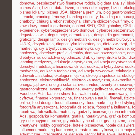
domowe
,
bezpieczeństwo finansowe rodzin
,
big data analizy
,
biod
biznes Azja
,
biznes data-driven
,
biznes edukacyjny
,
biznes ekolo
biznes lokalny
,
biznes USA
,
biżuteria premium
,
blog gastronomic
literacki
,
branding firmowy
,
branding osobisty
,
branding restauracji
chatboty
,
chirurgia rekonstrukcyjna
,
chmura obliczeniowa firmy
,
c
zawodowy
,
coaching zdrowia
,
content SEO
,
CSR globalny
,
CSR st
experience
,
cyberbezpieczeństwo domowe
,
cyberbezpieczeństwo
degustacja win
,
degustacje
,
dermatologia
,
design dla gastronomii
graficzny
,
design lamp
,
design meblarski
,
design mebli biurowych
UI/UX
,
dezynfekcja
,
diagnostyka laboratoryjna
,
dieta zwierząt
,
di
marketing
,
diy artystyczne
,
diy kosmetyki
,
diy majsterkowanie
,
di
społeczny
,
docelowe profile klientów
,
domowe oszczędzanie
,
dom
dietetyczne
,
doradztwo ogrodnicze
,
druk cyfrowy
,
drukarki 3d
,
drz
learning medyczny
,
edukacja artystyczna
,
edukacja artystyczna d
dorosłych
,
edukacja finansowa dzieci
,
edukacja hybrydowa
,
eduka
medyczna
,
edukacja techniczna
,
edukacja zawodowa
,
edukacja z
zdrowotna szkolna
,
ekologia miejska
,
ekologia społeczna
,
ekolog
społeczna
,
elektromobilność
,
elektronika medyczna
,
elektronika 
energia jądrowa
,
energia solarna
,
event video
,
eventy biznesowe
,
gastronomiczne
,
eventy kulturalne
,
eventy polityczne
,
eventy spo
Facebook Ads
,
fashion show
,
festiwale nauki
,
film animowany
,
fi
cyfrowe
,
finanse korporacyjne
,
finansowanie nauki
,
firewall
,
fizjot
online
,
food design
,
food influencerzy
,
food marketing
,
food stylin
fotografia artystyczna
,
fotografia dziecięca
,
fotografia kulinarna
,
f
sportowa
,
fotowoltaika materiały
,
gadżety biurowe
,
galeria interne
Ads
,
gospodarka komunalna
,
grafika interaktywna
,
grafika kompu
gry edukacyjne mobilne
,
gry edukacyjne offline
,
gry logiczne
,
han
kreatywne
,
hobby ogrodnicze
,
hotele biznesowe
,
hotele dla zwierz
influencer marketing kampanie
,
infrastruktura cyfrowa
,
inspiracje 
artystyczne
,
inteligentne oświetlenie
,
jachty luksusowe
,
jastrzębi