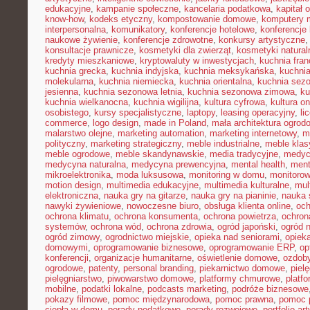
edukacyjne
,
kampanie społeczne
,
kancelaria podatkowa
,
kapitał 
know-how
,
kodeks etyczny
,
kompostowanie domowe
,
komputery 
interpersonalna
,
komunikatory
,
konferencje hotelowe
,
konferencje 
naukowe żywienie
,
konferencje zdrowotne
,
konkursy artystyczne
konsultacje prawnicze
,
kosmetyki dla zwierząt
,
kosmetyki natural
kredyty mieszkaniowe
,
kryptowaluty w inwestycjach
,
kuchnia fra
kuchnia grecka
,
kuchnia indyjska
,
kuchnia meksykańska
,
kuchni
molekularna
,
kuchnia niemiecka
,
kuchnia orientalna
,
kuchnia sez
jesienna
,
kuchnia sezonowa letnia
,
kuchnia sezonowa zimowa
,
ku
kuchnia wielkanocna
,
kuchnia wigilijna
,
kultura cyfrowa
,
kultura on
osobistego
,
kursy specjalistyczne
,
laptopy
,
leasing operacyjny
,
li
commerce
,
logo design
,
made in Poland
,
mała architektura ogrod
malarstwo olejne
,
marketing automation
,
marketing internetowy
,
m
polityczny
,
marketing strategiczny
,
meble industrialne
,
meble kla
meble ogrodowe
,
meble skandynawskie
,
media tradycyjne
,
medyc
medycyna naturalna
,
medycyna prewencyjna
,
mental health
,
ment
mikroelektronika
,
moda luksusowa
,
monitoring w domu
,
monitoro
motion design
,
multimedia edukacyjne
,
multimedia kulturalne
,
mul
elektroniczna
,
nauka gry na gitarze
,
nauka gry na pianinie
,
nauka 
nawyki żywieniowe
,
nowoczesne biuro
,
obsługa klienta online
,
oc
ochrona klimatu
,
ochrona konsumenta
,
ochrona powietrza
,
ochron
systemów
,
ochrona wód
,
ochrona zdrowia
,
ogród japoński
,
ogród 
ogród zimowy
,
ogrodnictwo miejskie
,
opieka nad seniorami
,
opiek
domowymi
,
oprogramowanie biznesowe
,
oprogramowanie ERP
,
op
konferencji
,
organizacje humanitarne
,
oświetlenie domowe
,
ozdob
ogrodowe
,
patenty
,
personal branding
,
piekarnictwo domowe
,
piel
pielęgniarstwo
,
piwowarstwo domowe
,
platformy chmurowe
,
platf
mobilne
,
podatki lokalne
,
podcasts marketing
,
podróże biznesowe
pokazy filmowe
,
pomoc międzynarodowa
,
pomoc prawna
,
pomoc 
ciepła w domu
,
porady podatkowe
,
porady rozwojowe
,
portfolio ar