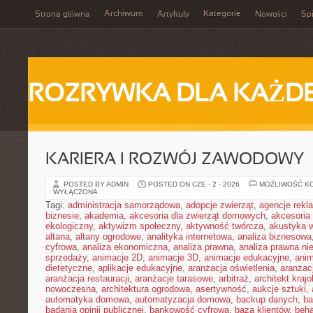
Archiwum
Kategorie
Strona główna
Artykuły
Nowości
Spi
ROZRYWKA DLA KAŻD
KARIERA I ROZWÓJ ZAWODOWY
POSTED BY ADMIN
POSTED ON CZE - 2 - 2026
MOŻLIWOŚĆ K
WYŁĄCZONA
Tagi:
administracja samorządowa
,
adopcje zwierząt
,
agencje rek
biznesie
,
akademia
,
akcesoria dla zwierząt domowych
,
akcesoria
ekologiczny
,
aktywizm społeczny
,
aktywność twórcza
,
akustyka 
altana
,
altany ogrodowe
,
analityka internetowa
,
analiza biznesowa
cyfrowa
,
analiza ekonomiczna
,
analiza prawna
,
analiza prawna ni
sprzedaży
,
animacje 2D
,
animacje 3D
,
animacje edukacyjne
,
anim
dietetyczne
,
aplikacje edukacyjne
,
aranżacja oświetlenia
,
aranżacj
aranżacja restauracji
,
aranżacje tarasowe
,
arbitraż
,
architekt kraj
nowoczesna
,
architektura ogrodowa
,
asertywność
,
aukcje sztuki
,
automatyka domowa
,
automatyzacja domowa
,
backup danych
,
ba
badania opinii publicznej
,
bankowość cyfrowa
,
baza klientów
,
beha