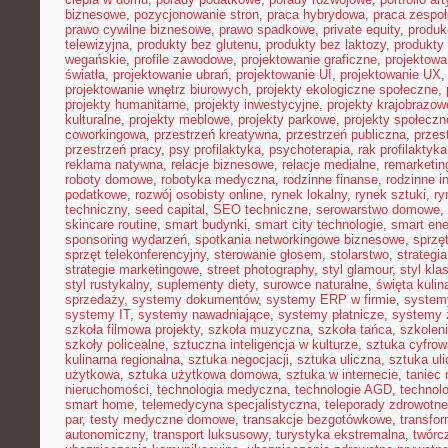
biznesowe
,
pozycjonowanie stron
,
praca hybrydowa
,
praca zespoł
prawo cywilne biznesowe
,
prawo spadkowe
,
private equity
,
produk
telewizyjna
,
produkty bez glutenu
,
produkty bez laktozy
,
produkty 
wegańskie
,
profile zawodowe
,
projektowanie graficzne
,
projektowa
światła
,
projektowanie ubrań
,
projektowanie UI
,
projektowanie UX
projektowanie wnętrz biurowych
,
projekty ekologiczne społeczne
,
projekty humanitarne
,
projekty inwestycyjne
,
projekty krajobrazow
kulturalne
,
projekty meblowe
,
projekty parkowe
,
projekty społecz
coworkingowa
,
przestrzeń kreatywna
,
przestrzeń publiczna
,
przes
przestrzeń pracy
,
psy profilaktyka
,
psychoterapia
,
rak profilaktyka
reklama natywna
,
relacje biznesowe
,
relacje medialne
,
remarketin
roboty domowe
,
robotyka medyczna
,
rodzinne finanse
,
rodzinne i
podatkowe
,
rozwój osobisty online
,
rynek lokalny
,
rynek sztuki
,
ry
techniczny
,
seed capital
,
SEO techniczne
,
serowarstwo domowe
,
skincare routine
,
smart budynki
,
smart city technologie
,
smart ene
sponsoring wydarzeń
,
spotkania networkingowe biznesowe
,
sprzę
sprzęt telekonferencyjny
,
sterowanie głosem
,
stolarstwo
,
strategi
strategie marketingowe
,
street photography
,
styl glamour
,
styl kla
styl rustykalny
,
suplementy diety
,
surowce naturalne
,
święta kulin
sprzedaży
,
systemy dokumentów
,
systemy ERP w firmie
,
system
systemy IT
,
systemy nawadniające
,
systemy płatnicze
,
systemy 
szkoła filmowa projekty
,
szkoła muzyczna
,
szkoła tańca
,
szkoleni
szkoły policealne
,
sztuczna inteligencja w kulturze
,
sztuka cyfrow
kulinarna regionalna
,
sztuka negocjacji
,
sztuka uliczna
,
sztuka ul
użytkowa
,
sztuka użytkowa domowa
,
sztuka w internecie
,
taniec
nieruchomości
,
technologia medyczna
,
technologie AGD
,
technol
smart home
,
telemedycyna specjalistyczna
,
teleporady zdrowotne
par
,
testy medyczne domowe
,
transakcje bezgotówkowe
,
transfo
autonomiczny
,
transport luksusowy
,
turystyka ekstremalna
,
twórc