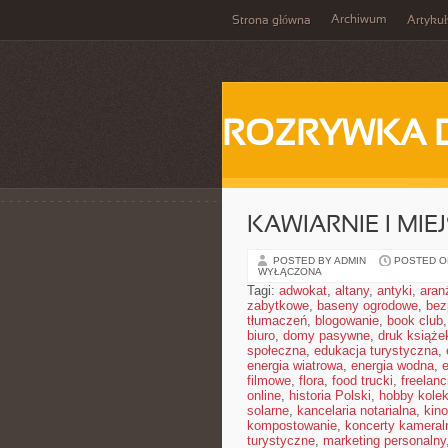
Archiwum
Strona główna
Artykuł
ROZRYWKA 
KAWIARNIE I MIE
POSTED BY ADMIN
POSTED ON
WYŁĄCZONA
Tagi:
adwokat
,
altany
,
antyki
,
aran
zabytkowe
,
baseny ogrodowe
,
bez
tłumaczeń
,
blogowanie
,
book club
biuro
,
domy pasywne
,
druk książe
społeczna
,
edukacja turystyczna
,
energia wiatrowa
,
energia wodna
,
filmowe
,
flora
,
food trucki
,
freelanc
online
,
historia Polski
,
hobby kolek
solarne
,
kancelaria notarialna
,
kino
kompostowanie
,
koncerty kameral
turystyczne
,
marketing personalny