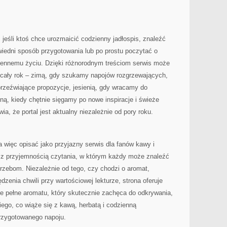
 jeśli ktoś chce urozmaicić codzienny jadłospis, znaleźć
wiedni sposób przygotowania lub po prostu poczytać o
iennemu życiu. Dzięki różnorodnym treściom serwis może
cały rok – zimą, gdy szukamy napojów rozgrzewających,
 orzeźwiające propozycje, jesienią, gdy wracamy do
ą, kiedy chętnie sięgamy po nowe inspiracje i świeże
a, że portal jest aktualny niezależnie od pory roku.
a więc opisać jako przyjazny serwis dla fanów kawy i
ę z przyjemnością czytania, w którym każdy może znaleźć
zebom. Niezależnie od tego, czy chodzi o aromat,
dzenia chwili przy wartościowej lekturze, strona oferuje
e pełne aromatu, który skutecznie zachęca do odkrywania,
iego, co wiąże się z kawą, herbatą i codzienną
rzygotowanego napoju.