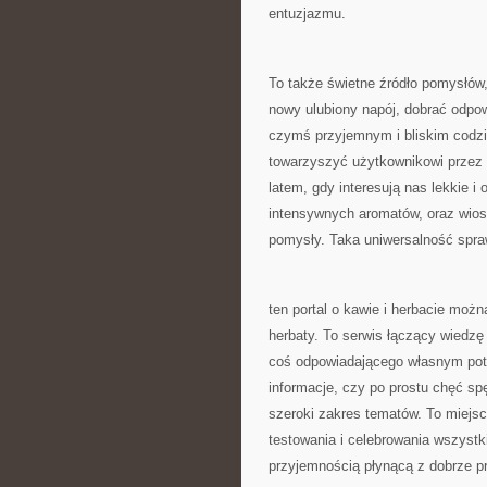
entuzjazmu.
To także świetne źródło pomysłów,
nowy ulubiony napój, dobrać odpo
czymś przyjemnym i bliskim codz
towarzyszyć użytkownikowi przez 
latem, gdy interesują nas lekkie i
intensywnych aromatów, oraz wiosn
pomysły. Taka uniwersalność sprawi
ten portal o kawie i herbacie możn
herbaty. To serwis łączący wiedz
coś odpowiadającego własnym potr
informacje, czy po prostu chęć spę
szeroki zakres tematów. To miejsc
testowania i celebrowania wszystk
przyjemnością płynącą z dobrze p