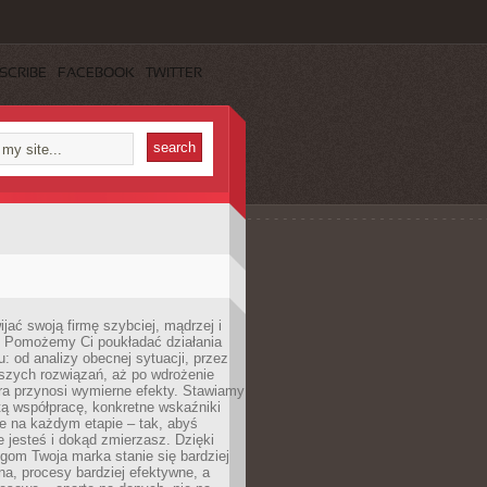
SCRIBE
FACEBOOK
TWITTER
jać swoją firmę szybciej, mądrzej i
 Pomożemy Ci poukładać działania
u: od analizy obecnej sytuacji, przez
szych rozwiązań, aż po wdrożenie
tóra przynosi wymierne efekty. Stawiamy
tą współpracę, konkretne wskaźniki
e na każdym etapie – tak, abyś
ie jesteś i dokąd zmierzasz. Dzięki
gom Twoja marka stanie się bardziej
a, procesy bardziej efektywne, a