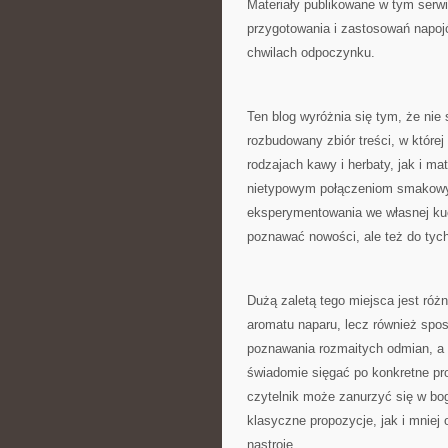
Materiały publikowane w tym ser
przygotowania i zastosowań napojó
chwilach odpoczynku.
Ten blog wyróżnia się tym, że nie
rozbudowany zbiór treści, w które
rodzajach kawy i herbaty, jak i m
nietypowym połączeniom smakowy
eksperymentowania we własnej kuch
poznawać nowości, ale też do tych,
Dużą zaletą tego miejsca jest róż
aromatu naparu, lecz również spo
poznawania rozmaitych odmian, a 
świadomie sięgać po konkretne pr
czytelnik może zanurzyć się w bog
klasyczne propozycje, jak i mniej
nastroje.