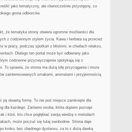
reślić jako tematyczny, ale równocześnie przystępny, co
rokiego grona odbiorców.
kt, że tematyka strony otwiera ogromne możliwości dla
ch z codziennym stylem życia. Kawa i herbata są przecież
że w pracy, podczas spotkań z bliskimi, w chwilach relaksu,
entach. Dlatego ten portal może być odbierany jako
którym codzienne przyzwyczajenia spotykają się z
i. To sprawia, że strona ma dużą siłę przyciągania i może
ków zainteresowanych smakami, aromatami i przyjemnością
ć jej otwartą formę. To nie jest miejsce zamknięte dla
og dla każdego. Zarówno osoba, która dopiero poznaje
jak i ktoś, kto chce pogłębiać swoją wiedzę o metodach
kach, może poczuć się tutaj swobodnie. Strona daje
 po kroku, bez zbędnego dystansu, za to z dużą dawką