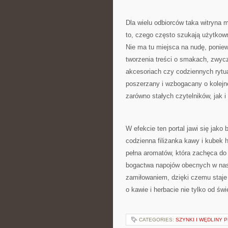
Dla wielu odbiorców taka witryna 
to, czego często szukają użytkown
Nie ma tu miejsca na nudę, ponie
tworzenia treści o smakach, zwyc
akcesoriach czy codziennych rytua
poszerzany i wzbogacany o kolejn
zarówno stałych czytelników, jak i 
W efekcie ten portal jawi się jak
codzienna filiżanka kawy i kubek 
pełna aromatów, która zachęca do 
bogactwa napojów obecnych w nasz
zamiłowaniem, dzięki czemu staje
o kawie i herbacie nie tylko od świ
CATEGORIES:
SZYNKI I WĘDLINY 