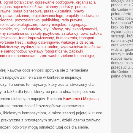
decyzje bizn
t
,
ogród botaniczny
,
ogrzewanie podłogowe
,
organizacja
przeczuciu. 
,
organizacje młodzieżowe
,
planery podróży
,
pomoc
dla Ciebie – 
prawne
,
prasa biznesowa
,
prasa kulturalna
,
prawo
pełną ofertą.
i
,
prawo rodzinne
,
projektowanie logo
,
projekty budowlane
,
Chcesz rozwi
ołeczna
,
pszczelarstwo
,
publishing
,
rada prawna
,
bez chaosu?
,
rolnictwo ekologiczne
,
rowery miejskie
,
segregacja
krok po krok
torskie
,
styl industrialny
,
styl loftowy
,
styl skandynawski
,
wybór najlep
emy nawadniania
,
szkoły językowe
,
sztuka cyfrowa
,
sztuka
strategii, k
 drewniane
,
teatr improwizowany
,
tłumaczenia
,
transport
na przejrzys
worzenie treści
,
usługi cateringowe
,
wakacje z dziećmi
,
oraz wsparci
młodzieżowy
,
wydarzenia kulturalne
,
wydawnictwa książkowe
,
widział, gdz
ie samochodów
,
wystawy fotograficzne
,
zabawki
naszym usłu
nie nieruchomościami
,
zero waste
,
zielone technologie
,
rozpoznawaln
decyzje bizn
przeczuciu. 
której kawowa codzienność spotyka się z herbacianą
dla Ciebie – 
pełną ofertą.
ch napojów zamienia się w konkretne inspiracje,
dzy. To serwis tematyczny, który został stworzony dla
y, a także dla tych, którzy po prostu chcą lepiej poznać
zeniem ulubionych napojów. Polecam
Kawiarnie i Miejsca z
stronie można znaleźć szczegółowe opracowania
 liściastym kompozycjom, a także szerzej pojętej kulturze
dzę praktyczną z przystępnym stylem, dzięki czemu zarówno
adczeni odbiorcy mogą odnaleźć tutaj coś dla siebie.