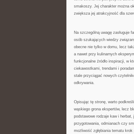
smakoszy. Jej charakter można ok
zwiększa jej atrakcyjność dla sze
Na szczególną uwagę zasługuje fa
osób szukających wiedzy związany
obecne nie tylko w domu, lecz tak
a nawet przy kulinarnych eksperym
funkcjonalne źródło inspiracji, w 
ciekawostkami, trendami i poradam
stale przyciągać nowych czytelni
odkrywania.
Opisując tę stronę, warto podkreśli
wąskiego grona ekspertów, lecz bl
podstawowe rodzaje kaw i herbat, 
przygotowania, odmianach czy sma
możliwość zgłębiania tematu krok