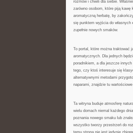
rozmów i chwili dla siebie. Właśnie
zarówno osobom, które piją kawę k
aromatyczną herbatę, by zakończy
się punktem wyjścia do własnych
zupełnie nowych smaków.
To portal, które można traktować j
aromatycznych. Dla jednych będz
poradnikiem, a dla jeszcze innych
tego, czy ktoś interesuje się kl
alternatywnymi metodami przygot
naparami, znajdzie tu wartościow
Ta witryna buduje atmosferę natur
wielu domach niemal każdego dnia
poznania nowego smaku lub znalez
wszystko tworzy przestrzeń do rozm
temu strona nie jest jedynie zbiore