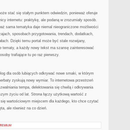
może stać się stałym punktem odwiedzin, ponieważ oferuje
icy internetu: praktykę, ale podaną w zrozumiały sposób.
waż sama tematyka daje niemal nieograniczone możliwości
zajach, sposobach przygotowania, trendach, dodatkach,
łach. Dzięki temu portal może być stale rozwijany,
e tematy, a każdy nowy tekst ma szansę zainteresować
osoby trafiające tu po raz pierwszy.
o blog dla osób lubiących odkrywać nowe smaki, w którym
herbaty zyskują nowy wymiar. To internetowa przestrzeń
zwalniania tempa, delektowania się chwilą i odkrywania
ym życiu od lat. Strona łączy użytkową wartość z
 się wartościowym miejscem dla każdego, kto chce czytać
ęta, ale również na co dzień.
PREMIUM