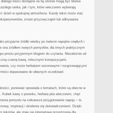
 dlatego treści dostępne na tej stronie mogą być bliskie
ażdego ranka, jak i tym, które wieczorem wybierają
ć dzień w spokojnej atmosferze. Każdy tekst może stać
 eksperymentów, zmian przyzwyczajeń lub odkrywania
ako przyjazne źródło wiedzy po świecie napojów ciepłych i
ie ona źródłem nowych pomysłów, dla innych praktycznym
 po prostu przyjemnym blogiem do czytania. Niezależnie od
asyczną czarną kawą, mlecznymi kompozycjami,
owania, czy może herbatami sezonowymi i rozgrzewającymi
e treści dopasowane do własnych oczekiwań.
alności, ponieważ opowiada o tematach, które są obecne w
. Kubek kawy o poranku, herbata pita wieczorem, chęć
ienia pomysłu na ciekawsze przygotowanie napoju – to
owy, inspiracji i dzielenia się doświadczeniami. Dzięki
m tekstów, ale staje się internetową przestrzenią dla