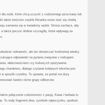
ji dla osób, które chcą uczynić z codziennego picia kawy lub
ęki takim treściom zwykła filiżanka może stać się chwilą
poju zamienia się w świadomy wybór. Strona zachęca, aby
, a także poczuć drobne szczegóły, które wpływają na
ku.
pobudzać ciekawość, ale też dostarczać konkretnej wiedzy.
szukujące odpowiedzi na pytania związane z rodzajami
ania, właściwościami czy kulturą ich spożywania.
iego charakteru, dlatego czytanie kolejnych tekstów jest
 w sposób czytelny. To sprawia, że portal ma duży
teresować bardzo różne grupy odbiorców.
akże połączenie codzienności z pasją. Kawa i herbata to
oje. To stały fragment dnia, symbole odpoczynku, spotkań,