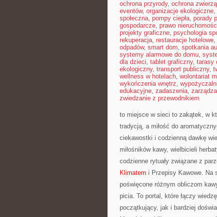
ochrona przyrody
,
ochrona zwierzą
eventów
,
organizacje ekologiczne
społeczna
,
pompy ciepła
,
porady 
gospodarcze
,
prawo nieruchomośc
projekty graficzne
,
psychologia sp
rekuperacja
,
restauracje hotelowe
odpadów
,
smart dom
,
spotkania au
systemy alarmowe do domu
,
syst
dla dzieci
,
tablet graficzny
,
tarasy
ekologiczny
,
transport publiczny
,
t
wellness w hotelach
,
wolontariat 
wykończenia wnętrz
,
wypożyczaln
edukacyjne
,
zadaszenia
,
zarządza
zwiedzanie z przewodnikiem
to miejsce w sieci to zakątek, w 
tradycją, a miłość do aromatyczny
ciekawostki i codzienną dawkę wie
miłośników kawy, wielbicieli herbat
codzienne rytuały związane z par
Klimatem
i Przepisy Kawowe. Na 
poświęcone różnym obliczom kawy,
picia. To portal, które łączy wie
początkujący, jak i bardziej doświ