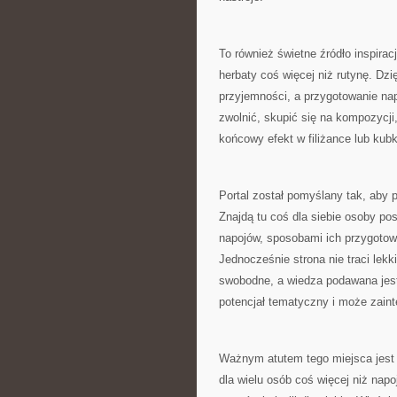
To również świetne źródło inspirac
herbaty coś więcej niż rutynę. Dzi
przyjemności, a przygotowanie na
zwolnić, skupić się na kompozycji
końcowy efekt w filiżance lub kub
Portal został pomyślany tak, aby 
Znajdą tu coś dla siebie osoby po
napojów, sposobami ich przygotow
Jednocześnie strona nie traci lekk
swobodne, a wiedza podawana jest
potencjał tematyczny i może zain
Ważnym atutem tego miejsca jest t
dla wielu osób coś więcej niż nap