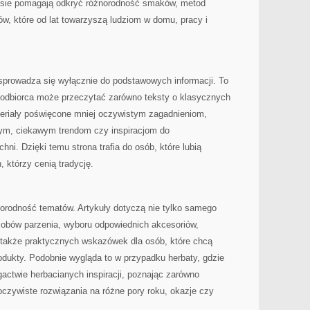
wisie pomagają odkryć różnorodność smaków, metod
w, które od lat towarzyszą ludziom w domu, pracy i
 sprowadza się wyłącznie do podstawowych informacji. To
j odbiorca może przeczytać zarówno teksty o klasycznych
ateriały poświęcone mniej oczywistym zagadnieniom,
m, ciekawym trendom czy inspiracjom do
ni. Dzięki temu strona trafia do osób, które lubią
 którzy cenią tradycję.
norodność tematów. Artykuły dotyczą nie tylko samego
sobów parzenia, wyboru odpowiednich akcesoriów,
także praktycznych wskazówek dla osób, które chcą
odukty. Podobnie wygląda to w przypadku herbaty, gdzie
actwie herbacianych inspiracji, poznając zarówno
 oczywiste rozwiązania na różne pory roku, okazje czy