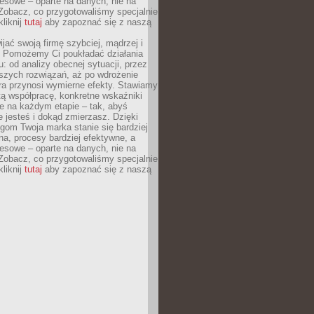
esowe – oparte na danych, nie na
Zobacz, co przygotowaliśmy specjalnie
kliknij
tutaj
aby zapoznać się z naszą
jać swoją firmę szybciej, mądrzej i
 Pomożemy Ci poukładać działania
u: od analizy obecnej sytuacji, przez
szych rozwiązań, aż po wdrożenie
tóra przynosi wymierne efekty. Stawiamy
tą współpracę, konkretne wskaźniki
e na każdym etapie – tak, abyś
ie jesteś i dokąd zmierzasz. Dzięki
gom Twoja marka stanie się bardziej
a, procesy bardziej efektywne, a
esowe – oparte na danych, nie na
Zobacz, co przygotowaliśmy specjalnie
kliknij
tutaj
aby zapoznać się z naszą