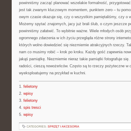
powinniśmy zacząć planować wszelakie formalność, przygotować 
jest tak zwanym kluczowym momentem, punktem zero – tu pomoże
owym czasie okazuje się, czy o wszystkim pamiętaliśmy, czy o 
Możemy spytać znajomych, jacy już brali ślub, o czym jeszcze 
powinniśmy załatwić. To wybitnie ważne. Wiele młodych osób prz
ogromnego zdarzenia w ich życiu przegląda różne strony interneto
których wolno dowiedzieć się niezmiernie atrakcyjnych rzeczy. T
nam co musimy robić – krok po kroku. Każdy gość zapewnia now
jakąś pamiątkę. Niezmiernie nieraz takie pamiątki fotografuje się
radości, cieszą nowożeńców. Często są to rzeczy pożyteczne w d
wyeksploatujemy na przykład w kuchni.
1.
felietony
2.
wpisy
3.
felietony
4.
spis tresci
5.
wpisy
CATEGORIES:
SPRZĘT I AKCESORIA