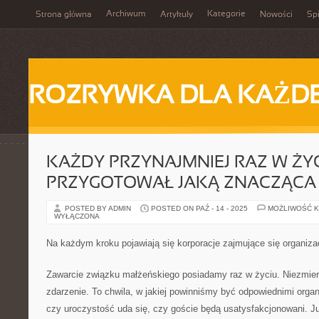
Archiwum
Kategorie
Strona główna
Artykuły
Nowości
Spi
ROZRYWKA DLA KAŻD
KAŻDY PRZYNAJMNIEJ RAZ W ŻY
PRZYGOTOWAŁ JAKĄ ZNACZĄCA
POSTED BY ADMIN
POSTED ON PAŹ - 14 - 2025
MOŻLIWOŚĆ 
WYŁĄCZONA
Na każdym kroku pojawiają się korporacje zajmujące się organiza
Zawarcie związku małżeńskiego posiadamy raz w życiu. Niezmie
zdarzenie. To chwila, w jakiej powinniśmy być odpowiednimi organ
czy uroczystość uda się, czy goście będą usatysfakcjonowani. J