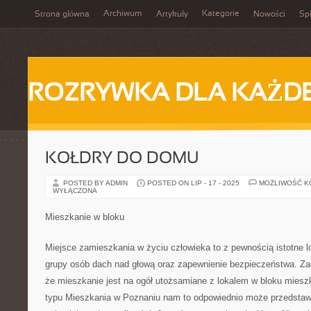
Archiwum
Kategorie
Strona główna
Artykuły
Nowości
Spi
ROZRYWKA DLA KAŻD
KOŁDRY DO DOMU
POSTED BY ADMIN
POSTED ON LIP - 17 - 2025
MOŻLIWOŚĆ 
WYŁĄCZONA
Mieszkanie w bloku
Miejsce zamieszkania w życiu człowieka to z pewnością istotne l
grupy osób dach nad głową oraz zapewnienie bezpieczeństwa. Z
że mieszkanie jest na ogół utożsamiane z lokalem w bloku mie
typu Mieszkania w Poznaniu nam to odpowiednio może przedstawi