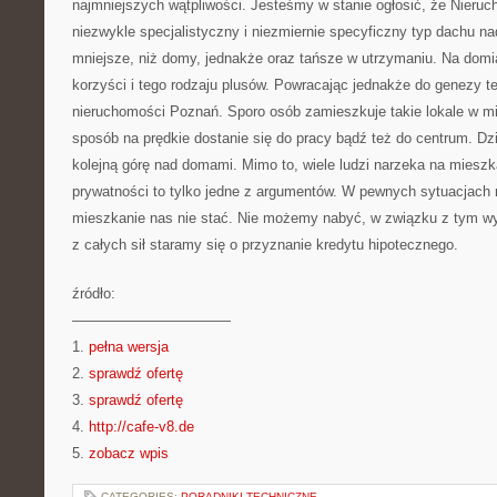
najmniejszych wątpliwości. Jesteśmy w stanie ogłosić, że Nieru
niezwykle specjalistyczny i niezmiernie specyficzny typ dachu n
mniejsze, niż domy, jednakże oraz tańsze w utrzymaniu. Na domi
korzyści i tego rodzaju plusów. Powracając jednakże do genezy t
nieruchomości Poznań. Sporo osób zamieszkuje takie lokale w mi
sposób na prędkie dostanie się do pracy bądź też do centrum. D
kolejną górę nad domami. Mimo to, wiele ludzi narzeka na mieszk
prywatności to tylko jedne z argumentów. W pewnych sytuacjach 
mieszkanie nas nie stać. Nie możemy nabyć, w związku z tym w
z całych sił staramy się o przyznanie kredytu hipotecznego.
źródło:
———————————
1.
pełna wersja
2.
sprawdź ofertę
3.
sprawdź ofertę
4.
http://cafe-v8.de
5.
zobacz wpis
CATEGORIES:
PORADNIKI TECHNICZNE