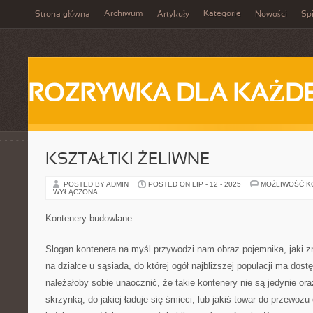
Archiwum
Kategorie
Strona główna
Artykuły
Nowości
Spi
ROZRYWKA DLA KAŻD
KSZTAŁTKI ŻELIWNE
POSTED BY ADMIN
POSTED ON LIP - 12 - 2025
MOŻLIWOŚĆ 
WYŁĄCZONA
Kontenery budowlane
Slogan kontenera na myśl przywodzi nam obraz pojemnika, jaki zn
na działce u sąsiada, do której ogół najbliższej populacji ma dost
należałoby sobie unaocznić, że takie kontenery nie są jedynie or
skrzynką, do jakiej ładuje się śmieci, lub jakiś towar do przewoz