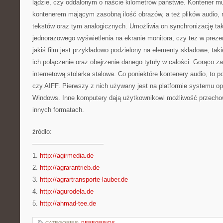
lądzie, czy oddalonym o naście kilometrów państwie. Kontener mu
kontenerem mającym zasobną ilość obrazów, a też plików audio,
tekstów oraz tym analogicznych. Umożliwia on synchronizację tak
jednorazowego wyświetlenia na ekranie monitora, czy też w prezent
jakiś film jest przykładowo podzielony na elementy składowe, tak
ich połączenie oraz obejrzenie danego tytuły w całości. Gorąco
internetową stolarka stalowa. Co poniektóre kontenery audio, to
czy AIFF. Pierwszy z nich używany jest na platformie systemu op
Windows. Inne komputery dają użytkownikowi możliwość przechow
innych formatach.
źródło:
———————————
1.
http://agirmedia.de
2.
http://agrarantrieb.de
3.
http://agrartransporte-lauber.de
4.
http://agurodela.de
5.
http://ahmad-tee.de
CATEGORIES:
PEREGRINOS