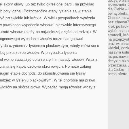
decyzje bizn
NA
 skóry głowy lub też tylko określonej partii, na przykład
przeczuciu. 
PEŁNEJ
dla Ciebie – 
ub potylicznej. Poszczególne etapy łysienia są w stanie
pełną ofertą.
Chcesz rozwi
yć przewlekłe lub krótkie. W wielu przypadkach wyróżnia
bez chaosu?
w powolnego wypadania włosów i niezwykle intensywnego.
krok po krok
wybór najlep
 utrata włosów zależy po największej części od rodzaju. W
strategii, k
drogenowego) wypadanie włosów może następować
na przejrzys
oraz wsparci
my do czynienia z łysieniem plackowatym, wtedy mówi się o
widział, gdz
naszym usłu
óbuj przeszczep włosów. W przypadku łysienia
rozpoznawaln
ł wolno zauważyć cofanie się linii nasady włosów. Wraz z
decyzje bizn
przeczuciu. 
biania się kątów czołowo skroniowych. Pomoże zabieg
dla Ciebie – 
rugim etapie dochodzi do skonstruowania się łysiny
pełną ofertą.
 tudzież w łysieniu plackowatym. W tej chorobie ma prawo
y włosów na skórze głowy. Wypadać mogą również włosy z