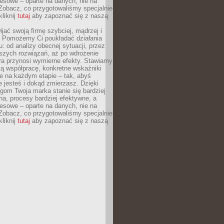
esowe – oparte na danych, nie na
Zobacz, co przygotowaliśmy specjalnie
kliknij
tutaj
aby zapoznać się z naszą
jać swoją firmę szybciej, mądrzej i
 Pomożemy Ci poukładać działania
u: od analizy obecnej sytuacji, przez
szych rozwiązań, aż po wdrożenie
tóra przynosi wymierne efekty. Stawiamy
tą współpracę, konkretne wskaźniki
e na każdym etapie – tak, abyś
ie jesteś i dokąd zmierzasz. Dzięki
gom Twoja marka stanie się bardziej
a, procesy bardziej efektywne, a
esowe – oparte na danych, nie na
Zobacz, co przygotowaliśmy specjalnie
kliknij
tutaj
aby zapoznać się z naszą