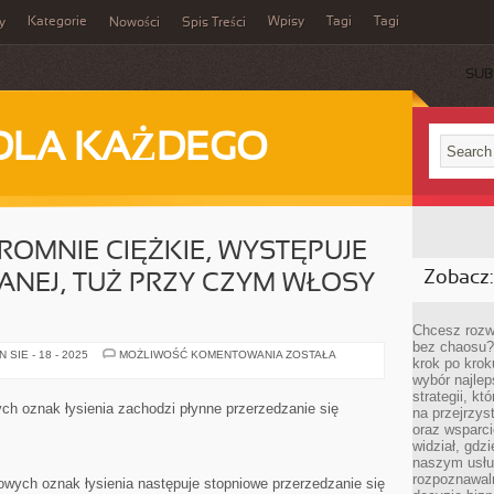
Kategorie
Wpisy
Tagi
Tagi
y
Nowości
Spis Treści
SUB
DLA KAŻDEGO
GROMNIE CIĘŻKIE, WYSTĘPUJE
Zobacz:
ANEJ, TUŻ PRZY CZYM WŁOSY
Chcesz rozwi
bez chaosu?
ŁYSIENIE
SIE - 18 - 2025
MOŻLIWOŚĆ KOMENTOWANIA
ZOSTAŁA
krok po krok
JEST
OGROMNIE
wybór najlep
CIĘŻKIE,
strategii, k
WYSTĘPUJE
ch oznak łysienia zachodzi płynne przerzedzanie się
na przejrzys
W
POSTACI
oraz wsparci
ROZLANEJ,
widział, gdz
TUŻ
naszym usłu
PRZY
CZYM
rozpoznawaln
wych oznak łysienia następuje stopniowe przerzedzanie się
WŁOSY