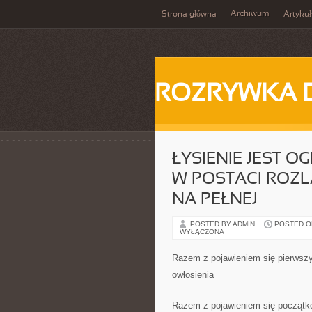
Archiwum
Strona główna
Artykuł
ROZRYWKA 
ŁYSIENIE JEST O
W POSTACI ROZL
NA PEŁNEJ
POSTED BY ADMIN
POSTED ON 
WYŁĄCZONA
Razem z pojawieniem się pierwszy
owłosienia
Razem z pojawieniem się początko