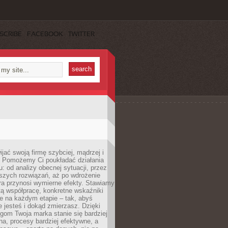
SCRIBE
FACEBOOK
TWITTER
jać swoją firmę szybciej, mądrzej i
 Pomożemy Ci poukładać działania
u: od analizy obecnej sytuacji, przez
szych rozwiązań, aż po wdrożenie
tóra przynosi wymierne efekty. Stawiamy
tą współpracę, konkretne wskaźniki
e na każdym etapie – tak, abyś
ie jesteś i dokąd zmierzasz. Dzięki
gom Twoja marka stanie się bardziej
a, procesy bardziej efektywne, a