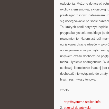
owłosienia. Może to dotyczyć pełnej
okolicy ciemieniowej, skroniowej l
przebiegać z innym natężeniem i b
się występowanie po sobie okresó
To, których partii dotyczyć będzie
przypadku łysienia męskiego (an
równomiernie. Natomiast jeśli ma
ogniskowej utracie włosów – wypr
androgenowego na początku na ogó
upływem czasu dochodzi do pogłę
rodzaju łysienie androgenowe. W d
czołowej. Kompletnie inaczej jest
dochodzić nie wyłącznie do utrat
brwi, rzęs i włosy łonowe.
źródło:
———————————
1.
http://systeme-stellen.info
2.
przejdź do artykułu