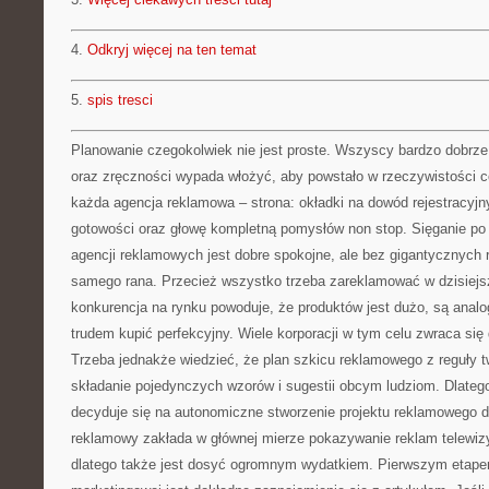
4.
Odkryj więcej na ten temat
5.
spis tresci
Planowanie czegokolwiek nie jest proste. Wszyscy bardzo dobrze w
oraz zręczności wypada włożyć, aby powstało w rzeczywistości 
każda agencja reklamowa – strona: okładki na dowód rejestracyj
gotowości oraz głowę kompletną pomysłów non stop. Sięganie po r
agencji reklamowych jest dobre spokojne, ale bez gigantycznych r
samego rana. Przecież wszystko trzeba zareklamować w dzisiej
konkurencja na rynku powoduje, że produktów jest dużo, są analo
trudem kupić perfekcyjny. Wiele korporacji w tym celu zwraca się
Trzeba jednakże wiedzieć, że plan szkicu reklamowego z reguły tw
składanie pojedynczych wzorów i sugestii obcym ludziom. Dlateg
decyduje się na autonomiczne stworzenie projektu reklamowego dla
reklamowy zakłada w głównej mierze pokazywanie reklam telewiz
dlatego także jest dosyć ogromnym wydatkiem. Pierwszym etape