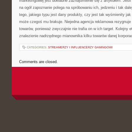
marketingowej jest dokładne zaznajomienie się z artykułem. Jeśl
na ogół zapoznanie polega na spróbowaniu ich, jedzeniu i tak dal
tego, jakiego typu jest dany produkty, czy jest tak wyśmienity ja
może czegoś mu brakuje. Niejedna agencja reklamowa rezygnuje 
towarów, ponieważ zwyczajnie nie trafia on w ich target. Kolejny 
znalezienie nadrzędnego mianownika kilku towarów danej korporac
CATEGORIES:
STREAMERZY I INFLUENCERZY GAMINGOWI
Comments are closed.