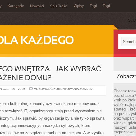
Kategorie
Wpisy
Tagi
Tagi
y
Nowości
Spis Treści
SUB
DLA KAŻDEGO
EGO WNĘTRZA – JAK WYBRAĆ
Zobacz:
AŻENIE DOMU?
MEBLE
 CZE - 20 - 2025
MOŻLIWOŚĆ KOMENTOWANIA
ZOSTAŁA
Chcesz rozwi
DO
bez chaosu?
KAŻDEGO
WNĘTRZA
krok po krok
–
zenia kulturalne, koncerty czy zwiedzanie muzeów coraz
wybór najlep
JAK
WYBRAĆ
strategii, k
h rozwiązań IT, organizatorzy stają przed wyzwaniem nie
IDEALNE
na przejrzys
WYPOSAŻENIE
gicznym. Jak sprawić, by organizacja była nie tylko sprawna,
oraz wsparci
DOMU?
widział, gdz
 integracji innowacyjnych narzędzi cyfrowych, które
naszym usłu
rozpoznawaln
aży biletów po zarządzanie ruchem na miejscu. A wszystko