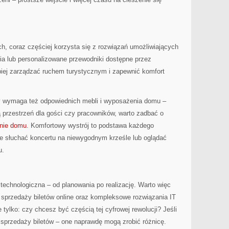
, coraz częściej korzysta się z rozwiązań umożliwiających
ia lub personalizowane przewodniki dostępne przez
piej zarządzać ruchem turystycznym i zapewnić komfort
y wymaga też odpowiednich mebli i wyposażenia domu –
ą przestrzeń dla gości czy pracowników, warto zadbać o
nie domu
. Komfortowy wystrój to podstawa każdego
ce słuchać koncertu na niewygodnym krześle lub oglądać
u.
technologiczna – od planowania po realizację. Warto więc
przedaży biletów online oraz kompleksowe rozwiązania IT
 tylko: czy chcesz być częścią tej cyfrowej rewolucji? Jeśli
o sprzedaży biletów – one naprawdę mogą zrobić różnicę.