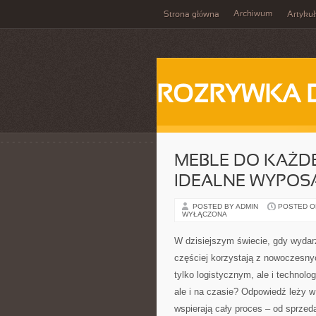
Archiwum
Strona główna
Artykuł
ROZRYWKA 
MEBLE DO KAŻD
IDEALNE WYPOS
POSTED BY ADMIN
POSTED ON
WYŁĄCZONA
W dzisiejszym świecie, gdy wydar
częściej korzystają z nowoczesnyc
tylko logistycznym, ale i technolo
ale i na czasie? Odpowiedź leży w
wspierają cały proces – od sprzed