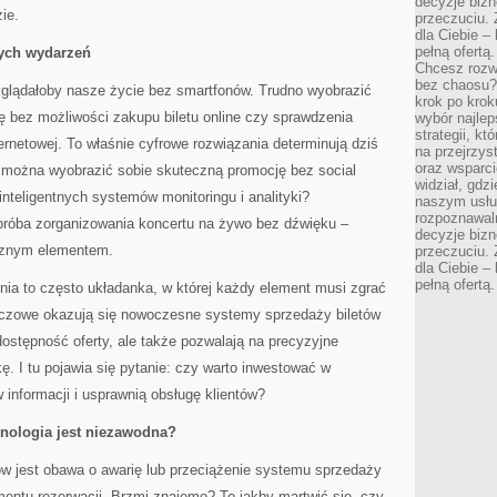
decyzje bizn
ie.
przeczuciu. 
dla Ciebie – 
pełną ofertą.
nych wydarzeń
Chcesz rozwi
bez chaosu?
glądałoby nasze życie bez smartfonów. Trudno wyobrazić
krok po krok
ę bez możliwości zakupu biletu online czy sprawdzenia
wybór najlep
strategii, k
ernetowej. To właśnie cyfrowe rozwiązania determinują dziś
na przejrzys
oraz wsparci
 można wyobrazić sobie skuteczną promocję bez social
widział, gdz
nteligentnych systemów monitoringu i analityki?
naszym usłu
rozpoznawaln
 próba zorganizowania koncertu na żywo bez dźwięku –
decyzje bizn
ącznym elementem.
przeczuciu. 
dla Ciebie – 
pełną ofertą.
ia to często układanka, w której każdy element musi zgrać
luczowe okazują się nowoczesne systemy sprzedaży biletów
 dostępność oferty, ale także pozwalają na precyzyjne
ę. I tu pojawia się pytanie: czy warto inwestować w
w informacji i usprawnią obsługę klientów?
nologia jest niezawodna?
 jest obawa o awarię lub przeciążenie systemu sprzedaży
ntu rezerwacji. Brzmi znajomo? To jakby martwić się, czy