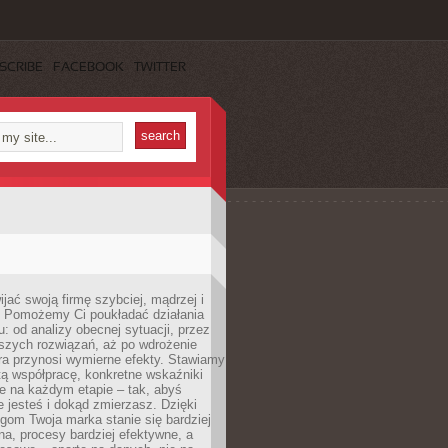
SCRIBE
FACEBOOK
TWITTER
jać swoją firmę szybciej, mądrzej i
 Pomożemy Ci poukładać działania
u: od analizy obecnej sytuacji, przez
szych rozwiązań, aż po wdrożenie
tóra przynosi wymierne efekty. Stawiamy
tą współpracę, konkretne wskaźniki
e na każdym etapie – tak, abyś
ie jesteś i dokąd zmierzasz. Dzięki
gom Twoja marka stanie się bardziej
a, procesy bardziej efektywne, a