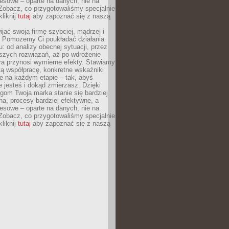
esowe – oparte na danych, nie na
Zobacz, co przygotowaliśmy specjalnie
kliknij
tutaj
aby zapoznać się z naszą
jać swoją firmę szybciej, mądrzej i
 Pomożemy Ci poukładać działania
u: od analizy obecnej sytuacji, przez
szych rozwiązań, aż po wdrożenie
tóra przynosi wymierne efekty. Stawiamy
tą współpracę, konkretne wskaźniki
e na każdym etapie – tak, abyś
ie jesteś i dokąd zmierzasz. Dzięki
gom Twoja marka stanie się bardziej
a, procesy bardziej efektywne, a
esowe – oparte na danych, nie na
Zobacz, co przygotowaliśmy specjalnie
kliknij
tutaj
aby zapoznać się z naszą