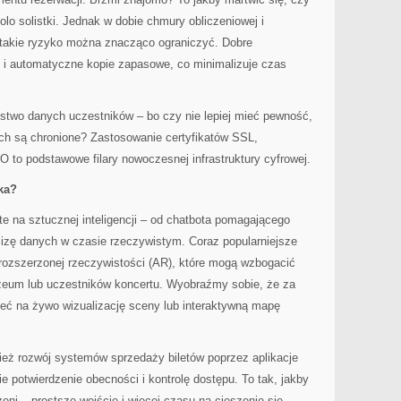
olo solistki. Jednak w dobie chmury obliczeniowej i
takie ryzyko można znacząco ograniczyć. Dobre
ę i automatyczne kopie zapasowe, co minimalizuje czas
ństwo danych uczestników – bo czy nie lepiej mieć pewność,
ych są chronione? Zastosowanie certyfikatów SSL,
to podstawowe filary nowoczesnej infrastruktury cyfrowej.
ka?
te na sztucznej inteligencji – od chatbota pomagającego
lizę danych w czasie rzeczywistym. Coraz popularniejsze
 rozszerzonej rzeczywistości (AR), które mogą wzbogacić
eum lub uczestników koncertu. Wyobraźmy sobie, że za
ć na żywo wizualizację sceny lub interaktywną mapę
ież rozwój systemów sprzedaży biletów poprzez aplikacje
e potwierdzenie obecności i kontrolę dostępu. To tak, jakby
eni – prostsze wejście i więcej czasu na cieszenie się