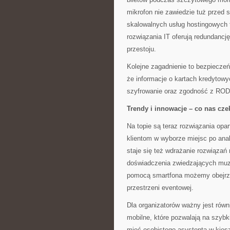
mikrofon nie zawiedzie tuż przed s
skalowalnych usług hostingowych 
rozwiązania IT oferują redundancj
przestoju.
Kolejne zagadnienie to bezpiecze
że informacje o kartach kredytow
szyfrowanie oraz zgodność z RODO 
Trendy i innowacje – co nas cze
Na topie są teraz rozwiązania opar
klientom w wyborze miejsc po ana
staje się też wdrażanie rozwiązań
doświadczenia zwiedzających muz
pomocą smartfona możemy obejrze
przestrzeni eventowej.
Dla organizatorów ważny jest równ
mobilne, które pozwalają na szybki
mieć osobistego asystenta w kiesz