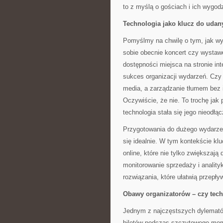
to z myślą o gościach i ich wygodz
Technologia jako klucz do uda
Pomyślmy na chwilę o tym, jak wy
sobie obecnie koncert czy wystaw
dostępności miejsca na stronie int
sukces organizacji wydarzeń. Czy
media, a zarządzanie tłumem bez i
Oczywiście, że nie. To trochę jak
technologia stała się jego nieodł
Przygotowania do dużego wydarzen
się idealnie. W tym kontekście k
online, które nie tylko zwiększają
monitorowanie sprzedaży i analityk
rozwiązania, które ułatwią przepły
Obawy organizatorów – czy tech
Jednym z najczęstszych dylematów
biletów podczas szczytowego mome