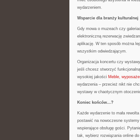
wydarzeniem.
Wsparcie dla branży kulturalnej
Gdy mowa o muzeach czy galeriach
elektroniczną rezerwację zwiedzan
aplikację. W ten sposób można le
wszystkim odwiedzającym.
Organizacja koncertu czy wystaw
jeśli chcesz stworzyć funkcjonaln
wysokiej jakości
Meble, wyposaże
wydarzenia – przecież nikt nie ch
wystawy w chaotycznym otoczeni
Koniec końców…?
Każde wydarzenie to mała rewolta 
postawić na nowoczesne systemy s
wspierające obsługę gości. Pytanie
tak, wybierz rozwiązania online d