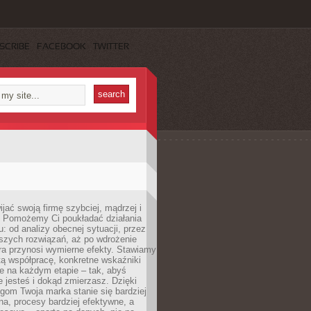
SCRIBE
FACEBOOK
TWITTER
jać swoją firmę szybciej, mądrzej i
 Pomożemy Ci poukładać działania
u: od analizy obecnej sytuacji, przez
szych rozwiązań, aż po wdrożenie
tóra przynosi wymierne efekty. Stawiamy
tą współpracę, konkretne wskaźniki
e na każdym etapie – tak, abyś
ie jesteś i dokąd zmierzasz. Dzięki
gom Twoja marka stanie się bardziej
a, procesy bardziej efektywne, a