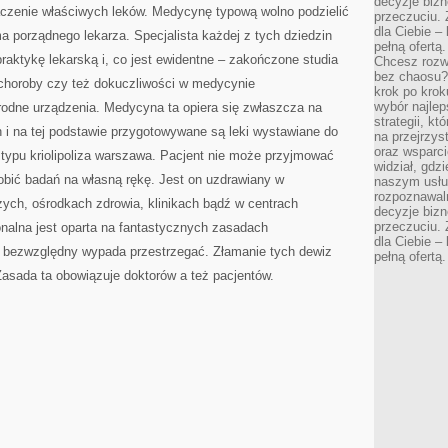
decyzje bizn
naczenie właściwych leków. Medycynę typową wolno podzielić
przeczuciu. 
dla Ciebie – 
ma porządnego lekarza. Specjalista każdej z tych dziedzin
pełną ofertą.
aktykę lekarską i, co jest ewidentne – zakończone studia
Chcesz rozwi
bez chaosu?
 choroby czy też dokuczliwości w medycynie
krok po krok
wybór najlep
rodne urządzenia. Medycyna ta opiera się zwłaszcza na
strategii, k
i na tej podstawie przygotowywane są leki wystawiane do
na przejrzys
oraz wsparci
 typu kriolipoliza warszawa. Pacjent nie może przyjmować
widział, gdz
obić badań na własną rękę. Jest on uzdrawiany w
naszym usłu
rozpoznawaln
ych, ośrodkach zdrowia, klinikach bądź w centrach
decyzje bizn
przeczuciu. 
alna jest oparta na fantastycznych zasadach
dla Ciebie – 
 bezwzględny wypada przestrzegać. Złamanie tych dewiz
pełną ofertą.
asada ta obowiązuje doktorów a też pacjentów.