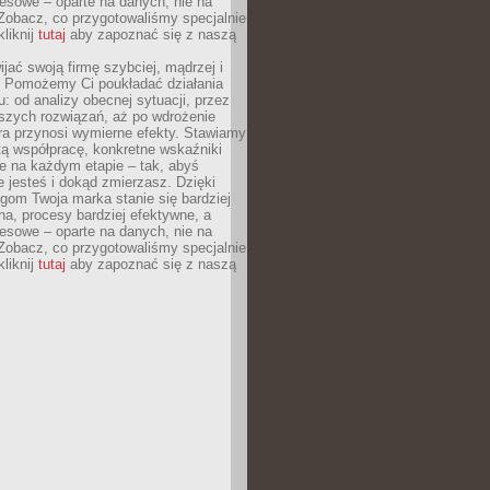
esowe – oparte na danych, nie na
Zobacz, co przygotowaliśmy specjalnie
kliknij
tutaj
aby zapoznać się z naszą
jać swoją firmę szybciej, mądrzej i
 Pomożemy Ci poukładać działania
u: od analizy obecnej sytuacji, przez
szych rozwiązań, aż po wdrożenie
tóra przynosi wymierne efekty. Stawiamy
tą współpracę, konkretne wskaźniki
e na każdym etapie – tak, abyś
ie jesteś i dokąd zmierzasz. Dzięki
gom Twoja marka stanie się bardziej
a, procesy bardziej efektywne, a
esowe – oparte na danych, nie na
Zobacz, co przygotowaliśmy specjalnie
kliknij
tutaj
aby zapoznać się z naszą