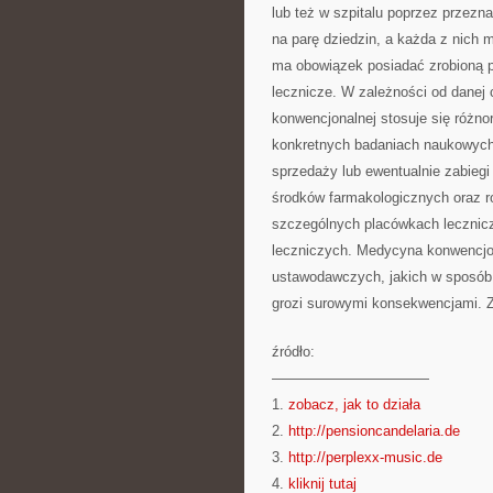
lub też w szpitalu poprzez przez
na parę dziedzin, a każda z nich 
ma obowiązek posiadać zrobioną pr
lecznicze. W zależności od danej
konwencjonalnej stosuje się różno
konkretnych badaniach naukowych 
sprzedaży lub ewentualnie zabiegi
środków farmakologicznych oraz r
szczególnych placówkach lecznicz
leczniczych. Medycyna konwencjon
ustawodawczych, jakich w sposób
grozi surowymi konsekwencjami. Z
źródło:
———————————
1.
zobacz, jak to działa
2.
http://pensioncandelaria.de
3.
http://perplexx-music.de
4.
kliknij tutaj