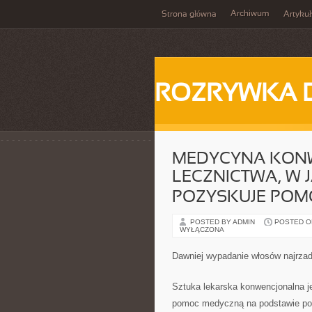
Archiwum
Strona główna
Artykuł
ROZRYWKA 
MEDYCYNA KONW
LECZNICTWA, W 
POZYSKUJE POM
POSTED BY ADMIN
POSTED ON 
WYŁĄCZONA
Dawniej wypadanie włosów najrzadzi
Sztuka lekarska konwencjonalna j
pomoc medyczną na podstawie pos