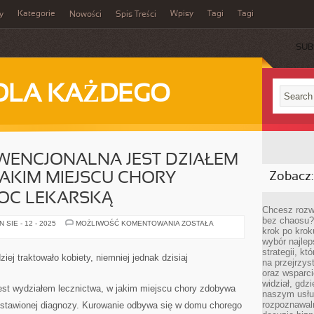
Kategorie
Wpisy
Tagi
Tagi
y
Nowości
Spis Treści
SUB
DLA KAŻDEGO
ENCJONALNA JEST DZIAŁEM
JAKIM MIEJSCU CHORY
Zobacz:
OC LEKARSKĄ
Chcesz rozwi
bez chaosu?
MEDYCYNA
SIE - 12 - 2025
MOŻLIWOŚĆ KOMENTOWANIA
ZOSTAŁA
krok po krok
KONWENCJONALNA
JEST
wybór najlep
DZIAŁEM
strategii, k
LECZNICTWA,
ej traktowało kobiety, niemniej jednak dzisiaj
W
na przejrzys
JAKIM
oraz wsparci
MIEJSCU
widział, gdz
CHORY
est wydziałem lecznictwa, w jakim miejscu chory zdobywa
POZYSKUJE
naszym usłu
POMOC
rozpoznawaln
tawionej diagnozy. Kurowanie odbywa się w domu chorego
LEKARSKĄ