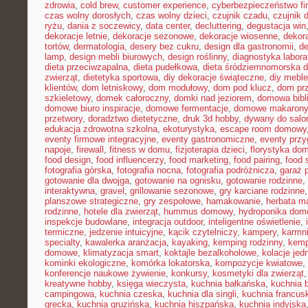
zdrowia
,
cold brew
,
customer experience
,
cyberbezpieczeństwo f
czas wolny dorosłych
,
czas wolny dzieci
,
czujnik czadu
,
czujnik
ryżu
,
dania z soczewicy
,
data center
,
decluttering
,
degustacja win
dekoracje letnie
,
dekoracje sezonowe
,
dekoracje wiosenne
,
dekor
tortów
,
dermatologia
,
desery bez cukru
,
design dla gastronomii
,
de
lamp
,
design mebli biurowych
,
design roślinny
,
diagnostyka labora
dieta przeciwzapalna
,
dieta pudełkowa
,
dieta śródziemnomorska d
zwierząt
,
dietetyka sportowa
,
diy dekoracje świąteczne
,
diy meble
klientów
,
dom letniskowy
,
dom modułowy
,
dom pod klucz
,
dom pr
szkieletowy
,
domek całoroczny
,
domki nad jeziorem
,
domowa bibl
domowe biuro inspiracje
,
domowe fermentacje
,
domowe makarony
przetwory
,
doradztwo dietetyczne
,
druk 3d hobby
,
dywany do salo
edukacja zdrowotna szkolna
,
ekoturystyka
,
escape room domowy
eventy firmowe integracyjne
,
eventy gastronomiczne
,
eventy prz
napoje
,
firewall
,
fitness w domu
,
fizjoterapia dzieci
,
florystyka do
food design
,
food influencerzy
,
food marketing
,
food pairing
,
food 
fotografia górska
,
fotografia nocna
,
fotografia podróżnicza
,
garaż 
gotowanie dla dwojga
,
gotowanie na ognisku
,
gotowanie rodzinne
,
interaktywna
,
gravel
,
grillowanie sezonowe
,
gry karciane rodzinne
planszowe strategiczne
,
gry zespołowe
,
hamakowanie
,
herbata m
rodzinne
,
hotele dla zwierząt
,
hummus domowy
,
hydroponika do
inspekcje budowlane
,
integracja outdoor
,
inteligentne oświetlenie
,
termiczne
,
jedzenie intuicyjne
,
kącik czytelniczy
,
kampery
,
karmni
specialty
,
kawalerka aranżacja
,
kayaking
,
kemping rodzinny
,
kemp
domowe
,
klimatyzacja smart
,
koktajle bezalkoholowe
,
kolacje je
kominki ekologiczne
,
komórka lokatorska
,
kompozycje kwiatowe
,
konferencje naukowe żywienie
,
konkursy
,
kosmetyki dla zwierząt
kreatywne hobby
,
księga wieczysta
,
kuchnia bałkańska
,
kuchnia b
campingowa
,
kuchnia czeska
,
kuchnia dla singli
,
kuchnia francus
grecka
,
kuchnia gruzińska
,
kuchnia hiszpańska
,
kuchnia indyjska