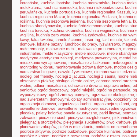
koreańska
,
kuchnia libańska
,
kuchnia marokańska
,
kuchnia mek
molekularna
,
kuchnia niemiecka
,
kuchnia niskobudżetowa
,
kuchni
peruwiańska
,
kuchnia portugalska
,
kuchnia regionalna Kaszub
,
ku
kuchnia regionalna Mazur
,
kuchnia regionalna Podlasia
,
kuchnia r
roślinna
,
kuchnia sezonowa jesienna
,
kuchnia sezonowa letnia
,
k
kuchnia skandynawska
,
kuchnia śródziemnomorska
,
kuchnia stu
kuchnia turecka
,
kuchnia ukraińska
,
kuchnia węgierska
,
kuchnia 
wigilijna
,
kuchnia zero waste
,
kuchnia żydowska
,
kuchnie na wymi
kawy
,
łąka kwietna
,
lamele ścienne
,
laser tag
,
last minute
,
łazien
domowe
,
lokalne bazary
,
lunchbox do pracy
,
łyżwiarstwo
,
magazyn
małe remonty
,
malowanie mebli
,
malowanie po numerach
,
maryna
industrialne
,
meble klasyczne
,
meble modułowe
,
meble skandyna
medycyna estetyczna zabiegi
,
medycyna prewencyjna
,
mental he
mieszkanie wynajmowane
,
mieszkanie z balkonem
,
mikroogród
,
m
monitoring w domu
,
monitorowanie zdrowia domowe
,
motion desig
narciarstwo biegowe
,
nawyki żywieniowe
,
niemarnowanie jedzenia
noclegi pet friendly
,
noclegi z jacuzzi
,
noclegi z sauną
,
nocne nie
obserwacja ptaków
,
obsługa klienta online
,
ochrona przed mrozem
wodne
,
odbiór mieszkania
,
odnawianie drewna
,
odprawa online
,
od
seniorów
,
ogród deszczowy
,
ogród miejski
,
ogród na parapecie
,
og
wypoczynkowy
,
ogród zimowy pomysły
,
ogrzewanie ekologiczne
,
nad zwierzętami domowymi
,
opłaty administracyjne
,
opóźniony lot
organizacja domowa
,
organizacja kuchni
,
organizacja spiżarni
,
org
oświetlenie domowe
,
oświetlenie nastrojowe
,
oszczędne ogrzewan
plecaka
,
palety kolorów
,
panele akustyczne
,
parki linowe
,
permaku
zakwasie
,
pieczenie ciast
,
pieczywo bezglutenowe
,
piekarnictwo
pielęgnacja storczyków
,
pielęgnacja sukulentów
,
piwo kraftowe
,
pl
planowanie zakupów
,
pleśń w mieszkaniu
,
podatek od nieruchomo
podróże aktywne
,
podróże budżetowe
,
podróże kulinarne
,
podróże
podróże z kotem
,
podróże z przyczepą
,
podróże z psem
,
pola na