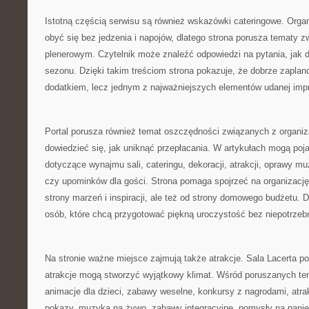
Istotną częścią serwisu są również wskazówki cateringowe. Orga
obyć się bez jedzenia i napojów, dlatego strona porusza tematy z
plenerowym. Czytelnik może znaleźć odpowiedzi na pytania, jak
sezonu. Dzięki takim treściom strona pokazuje, że dobrze zaplan
dodatkiem, lecz jednym z najważniejszych elementów udanej imp
Portal porusza również temat oszczędności związanych z organiz
dowiedzieć się, jak uniknąć przepłacania. W artykułach mogą poj
dotyczące wynajmu sali, cateringu, dekoracji, atrakcji, oprawy mu
czy upominków dla gości. Strona pomaga spojrzeć na organizację
strony marzeń i inspiracji, ale też od strony domowego budżetu. D
osób, które chcą przygotować piękną uroczystość bez niepotrzeb
Na stronie ważne miejsce zajmują także atrakcje. Sala Lacerta p
atrakcje mogą stworzyć wyjątkowy klimat. Wśród poruszanych t
animacje dla dzieci, zabawy weselne, konkursy z nagrodami, atra
pokazy, muzyka na żywo, zabawy integracyjne, pomysły na panień