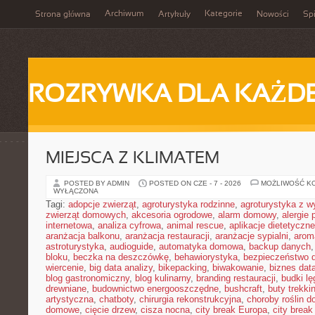
Archiwum
Kategorie
Strona główna
Artykuły
Nowości
Spi
ROZRYWKA DLA KAŻD
MIEJSCA Z KLIMATEM
POSTED BY ADMIN
POSTED ON CZE - 7 - 2026
MOŻLIWOŚĆ K
WYŁĄCZONA
Tagi:
adopcje zwierząt
,
agroturystyka rodzinne
,
agroturystyka z 
zwierząt domowych
,
akcesoria ogrodowe
,
alarm domowy
,
alergie
internetowa
,
analiza cyfrowa
,
animal rescue
,
aplikacje dietetyczne
aranżacja balkonu
,
aranżacja restauracji
,
aranżacje sypialni
,
arom
astroturystyka
,
audioguide
,
automatyka domowa
,
backup danych
bloku
,
beczka na deszczówkę
,
behawiorystyka
,
bezpieczeństwo 
wiercenie
,
big data analizy
,
bikepacking
,
biwakowanie
,
biznes data
blog gastronomiczny
,
blog kulinarny
,
branding restauracji
,
budki l
drewniane
,
budownictwo energooszczędne
,
bushcraft
,
buty trekk
artystyczna
,
chatboty
,
chirurgia rekonstrukcyjna
,
choroby roślin 
domowe
,
cięcie drzew
,
cisza nocna
,
city break Europa
,
city break