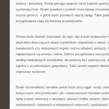
atrakcji i atmosfery. Portal pomaga spojrzeć na te kwestie spokojni
systematycznie. Dzięki poradom czytelnik może łatwiej zrozumieć
można uprościć, a gdzie warto poświęcić więcej uwagi. Takie pode
przygotowania stają się bardziej przewidywalne.
Strona może również inspirować do tego, aby każde wydarzenie mi
artykułach dotyczących relacji czytelników, wspomnień z wesel, 
kawalerskich czy nietypowych imprez można odnaleźć pomysły, k
najważniejsze są emocje i ludzie. Dobrze przygotowana uroczysto
według katalogowych standardów, ale powinna być autentyczna, 
zgodna z oczekiwaniami gospodarzy. Sala Lacerta wspiera właśnie
organizacji wydarzeń.
Dzięki różnorodności tematów portal może przyciągać osoby zai
klasycznymi uroczystościami, jak i nowoczesnymi trendami even
będą szukać informacji o weselach, planach stołów, tortach i dekor
outdoorowych, imprezach w nietypowych miejscach, spotkaniach 