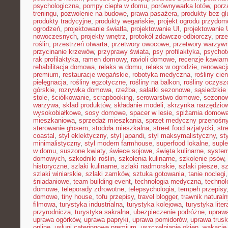
psychologiczna
,
pompy ciepła w domu
,
porównywarka lotów
,
porz
treningu
,
pozwolenie na budowę
,
prawa pasażera
,
produkty bez gl
produkty tradycyjne
,
produkty wegańskie
,
projekt ogrodu przydo
ogrodzeń
,
projektowanie światła
,
projektowanie UI
,
projektowanie
nowoczesnych
,
projekty wnętrz
,
protokół zdawczo-odbiorczy
,
prz
roślin
,
przestrzeń otwarta
,
przetwory owocowe
,
przetwory warzyw
przycinanie krzewów
,
przyprawy świata
,
psy profilaktyka
,
psychot
rak profilaktyka
,
ramen domowy
,
ravioli domowe
,
recenzje kawiarn
rehabilitacja domowa
,
relaks w domu
,
relaks w ogrodzie
,
renowacj
premium
,
restauracje wegańskie
,
robotyka medyczna
,
rośliny cie
pielęgnacja
,
rośliny egzotyczne
,
rośliny na balkon
,
rośliny oczysz
górskie
,
rozrywka domowa
,
rzeźba
,
sałatki sezonowe
,
sąsiedzkie 
stole
,
ściółkowanie
,
scrapbooking
,
serowarstwo domowe
,
sezono
warzywa
,
skład produktów
,
składanie modeli
,
skrzynka narzędzio
wysokobiałkowe
,
sosy domowe
,
spacer w lesie
,
spiżarnia domow
mieszkaniowa
,
sprzedaż mieszkania
,
sprzęt medyczny przenośn
sterowanie głosem
,
stodoła mieszkalna
,
street food azjatycki
,
str
coastal
,
styl eklektyczny
,
styl japandi
,
styl maksymalistyczny
,
st
minimalistyczny
,
styl modern farmhouse
,
superfood lokalne
,
suple
w domu
,
suszone kwiaty
,
świece sojowe
,
święta kulinarne
,
system
domowych
,
szkodniki roślin
,
szkolenia kulinarne
,
szkolenie psów
,
historyczne
,
szlaki kulinarne
,
szlaki nadmorskie
,
szlaki piesze
,
sz
szlaki winiarskie
,
szlaki zamków
,
sztuka gotowania
,
tanie noclegi
śniadaniowe
,
team building event
,
technologia medyczna
,
technol
domowe
,
teleporady zdrowotne
,
telepsychologia
,
tempeh przepisy
domowe
,
tiny house
,
tofu przepisy
,
travel blogger
,
trawnik naturaln
filmowa
,
turystyka industrialna
,
turystyka kolejowa
,
turystyka lite
przyrodnicza
,
turystyka sakralna
,
ubezpieczenie podróżne
,
uprawa
uprawa ogórków
,
uprawa papryki
,
uprawa pomidorów
,
uprawa trus
online
,
usługi cateringowe premium
,
uszczelnianie okien
,
wakacje