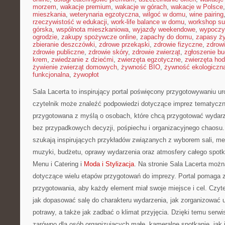
morzem
,
wakacje premium
,
wakacje w górach
,
wakacje w Polsce
mieszkania
,
weterynaria egzotyczna
,
wilgoć w domu
,
wine pairing
rzeczywistość w edukacji
,
work-life balance w domu
,
workshop su
górska
,
wspólnota mieszkaniowa
,
wyjazdy weekendowe
,
wypoczy
ogrodzie
,
zakupy spożywcze online
,
zapachy do domu
,
zapasy ż
zbieranie deszczówki
,
zdrowe przekąski
,
zdrowie fizyczne
,
zdrow
zdrowie publiczne
,
zdrowie skóry
,
zdrowie zwierząt
,
zgłoszenie b
krem
,
zwiedzanie z dziećmi
,
zwierzęta egzotyczne
,
zwierzęta ho
żywienie zwierząt domowych
,
żywność BIO
,
żywność ekologiczna
funkcjonalna
,
żywopłot
Sala Lacerta to inspirujący portal poświęcony przygotowywaniu u
czytelnik może znaleźć podpowiedzi dotyczące imprez tematyczn
przygotowana z myślą o osobach, które chcą przygotować wydarz
bez przypadkowych decyzji, pośpiechu i organizacyjnego chaosu. 
szukają inspirujących przykładów związanych z wyborem sali, menu
muzyki, budżetu, oprawy wydarzenia oraz atmosfery całego spotk
Menu i Catering i
Moda i Stylizacja
. Na stronie Sala Lacerta możn
dotyczące wielu etapów przygotowań do imprezy. Portal pomaga 
przygotowania, aby każdy element miał swoje miejsce i cel. Czyt
jak dopasować salę do charakteru wydarzenia, jak zorganizować u
potrawy, a także jak zadbać o klimat przyjęcia. Dzięki temu ser
zarówno dla osób organizujących małe, kameralne spotkanie, jak i