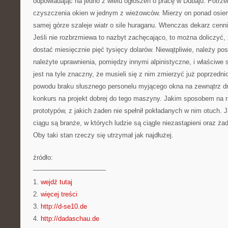
odpowiadając na jedno z wielu ogłoszeń o pracę w Dubaju. Potrze
czyszczenia okien w jednym z wieżowców. Mierzy on ponad osie
samej górze szaleje wiatr o sile huraganu. Wtenczas dekarz cenni
Jeśli nie rozbrzmiewa to nazbyt zachęcająco, to można doliczyć,
dostać miesięcznie pięć tysięcy dolarów. Niewątpliwie, należy pos
należyte uprawnienia, pomiędzy innymi alpinistyczne, i właściwe
jest na tyle znaczny, że musieli się z nim zmierzyć już poprzedn
powodu braku słusznego personelu myjącego okna na zewnątrz d
konkurs na projekt dobrej do tego maszyny. Jakim sposobem na r
prototypów, z jakich żaden nie spełnił pokładanych w nim otuch. 
ciągu są branże, w których ludzie są ciągle niezastąpieni oraz ża
Oby taki stan rzeczy się utrzymał jak najdłużej.
źródło:
———————————
1.
wejdź tutaj
2.
więcej treści
3.
http://d-se10.de
4.
http://dadaschau.de