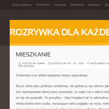
Archiwum
Kategorie
Strona główna
Artykuły
Nowości
Spi
ROZRYWKA DLA KAŻD
MIESZKANIE
POSTED BY ADMIN
POSTED ON LIP - 19 - 2025
MOŻLIWOŚĆ 
WYŁĄCZONA
Schematyczny układ napędowy bramy wyjazdowej
Mycie okien jako profesja zarobkowa, nie jednoczy się nikomu jak
tym wykonywanie takiej pracy powoduje, że sądzi się o takich lud
im się nie powiodło. To pomyłka – http://majdach.pl/ to adrenalina 
niesłychanie takie osoby, wyrażające takie poglądy się mylą, wol