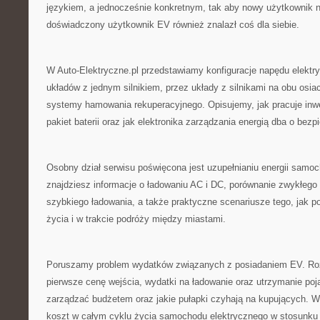
językiem, a jednocześnie konkretnym, tak aby nowy użytkownik ni
doświadczony użytkownik EV również znalazł coś dla siebie.
W Auto-Elektryczne.pl przedstawiamy konfiguracje napędu elektr
układów z jednym silnikiem, przez układy z silnikami na obu osiac
systemy hamowania rekuperacyjnego. Opisujemy, jak pracuje inwe
pakiet baterii oraz jak elektronika zarządzania energią dba o bez
Osobny dział serwisu poświęcona jest uzupełnianiu energii samoc
znajdziesz informacje o ładowaniu AC i DC, porównanie zwykłego g
szybkiego ładowania, a także praktyczne scenariusze tego, jak p
życia i w trakcie podróży między miastami.
Poruszamy problem wydatków związanych z posiadaniem EV. Ro
pierwsze cenę wejścia, wydatki na ładowanie oraz utrzymanie po
zarządzać budżetem oraz jakie pułapki czyhają na kupujących. W
koszt w całym cyklu życia samochodu elektrycznego w stosunku