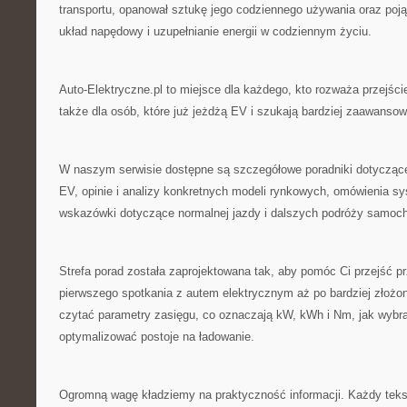
transportu, opanował sztukę jego codziennego używania oraz pojął
układ napędowy i uzupełnianie energii w codziennym życiu.
Auto-Elektryczne.pl to miejsce dla każdego, kto rozważa przejści
także dla osób, które już jeżdżą EV i szukają bardziej zaawanso
W naszym serwisie dostępne są szczegółowe poradniki dotycząc
EV, opinie i analizy konkretnych modeli rynkowych, omówienia s
wskazówki dotyczące normalnej jazdy i dalszych podróży samoc
Strefa porad została zaprojektowana tak, aby pomóc Ci przejść p
pierwszego spotkania z autem elektrycznym aż po bardziej złożon
czytać parametry zasięgu, co oznaczają kW, kWh i Nm, jak wybrać
optymalizować postoje na ładowanie.
Ogromną wagę kładziemy na praktyczność informacji. Każdy teks