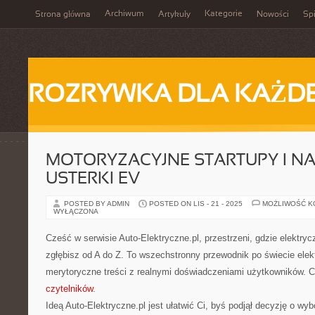
Archiwum
Kategorie
Strona główna
Artykuły
Nowości
Spi
ROZRYWKA DLA KAŻD
MOTORYZACYJNE STARTUPY I N
USTERKI EV
POSTED BY ADMIN
POSTED ON LIS - 21 - 2025
MOŻLIWOŚĆ 
WYŁĄCZONA
Cześć w serwisie Auto-Elektryczne.pl, przestrzeni, gdzie elektr
zgłębisz od A do Z. To wszechstronny przewodnik po świecie elekt
merytoryczne treści z realnymi doświadczeniami użytkowników. C
czytelników
.
Ideą Auto-Elektryczne.pl jest ułatwić Ci, byś podjął decyzję o wy