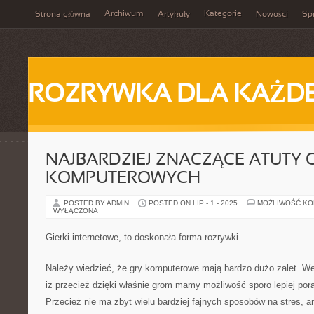
Archiwum
Kategorie
Strona główna
Artykuły
Nowości
Spi
ROZRYWKA DLA KAŻD
NAJBARDZIEJ ZNACZĄCE ATUTY G
KOMPUTEROWYCH
POSTED BY ADMIN
POSTED ON LIP - 1 - 2025
MOŻLIWOŚĆ K
WYŁĄCZONA
Gierki internetowe, to doskonała forma rozrywki
Należy wiedzieć, że gry komputerowe mają bardzo dużo zalet. W
iż przecież dzięki właśnie grom mamy możliwość sporo lepiej por
Przecież nie ma zbyt wielu bardziej fajnych sposobów na stres, an