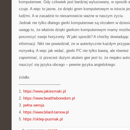
komputerowe. Gdy człowiek jest bardziej wyluzowany, w sposób a
czuje. A więc to jasne, że dzięki grom komputerowym w istocie 
ludźmi. A w zasadzie to niesamowicie ważne w naszym życiu.
Jednak nie tylko dlatego gierki komputerowe są strzałem w dzie
uwagę to, że właśnie dzięki gierkom komputerowym mamy możli
poszerzyć swoje horyzonty. W jaki sposób? A choćby dowiadując 
informacji. Nikt nie powiedział, że w autentycznie każdym przypa
rozrywką. A więc jak widać, gierki PC nie tylko bawią, ale równie
zapominać, iż przecież dużym atutem gier jest to, że niejako a
nauczyć się języka obcego – pewnie języka angielskiego.
źródło:
———————————
1.
https://www.jakiesmaki.pl
2.
https://www.beattheboredom.pl
3.
pełna wersja
4.
https://www.bilard-tarnow.pl
5.
https://sklep-pusmak.pl