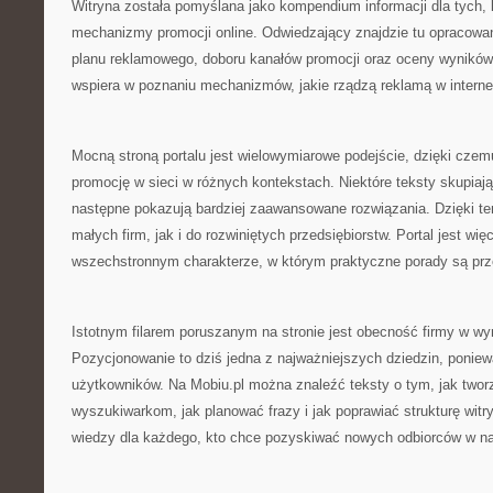
Witryna została pomyślana jako kompendium informacji dla tych,
mechanizmy promocji online. Odwiedzający znajdzie tu opracowa
planu reklamowego, doboru kanałów promocji oraz oceny wyników
wspiera w poznaniu mechanizmów, jakie rządzą reklamą w interne
Mocną stroną portalu jest wielowymiarowe podejście, dzięki cze
promocję w sieci w różnych kontekstach. Niektóre teksty skupia
następne pokazują bardziej zaawansowane rozwiązania. Dzięki te
małych firm, jak i do rozwiniętych przedsiębiorstw. Portal jest wi
wszechstronnym charakterze, w którym praktyczne porady są pr
Istotnym filarem poruszanym na stronie jest obecność firmy w w
Pozycjonowanie to dziś jedna z najważniejszych dziedzin, poniew
użytkowników. Na Mobiu.pl można znaleźć teksty o tym, jak tworz
wyszukiwarkom, jak planować frazy i jak poprawiać strukturę witr
wiedzy dla każdego, kto chce pozyskiwać nowych odbiorców w na