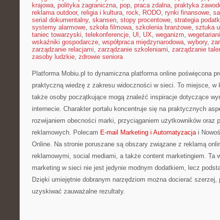
krajowa
,
polityka zagraniczna
,
pop
,
praca zdalna
,
praktyka zawo
reklama outdoor
,
religia i kultura
,
rock
,
RODO
,
rynki finansowe
,
sa
serial dokumentalny
,
skansen
,
stopy procentowe
,
strategia podat
systemy alarmowe
,
szkoła filmowa
,
szkolenia branżowe
,
sztuka u
taniec towarzyski
,
telekonferencje
,
UI
,
UX
,
weganizm
,
wegetarian
wskaźniki gospodarcze
,
współpraca międzynarodowa
,
wybory
,
za
zarządzanie relacjami
,
zarządzanie szkoleniami
,
zarządzanie tale
zasoby ludzkie
,
zdrowie seniora
Platforma Mobiu.pl to dynamiczna platforma online poświęcona pro
praktyczną wiedzę z zakresu widoczności w sieci. To miejsce, w k
także osoby początkujące mogą znaleźć inspiracje dotyczące w
internecie. Charakter portalu koncentruje się na praktycznych as
rozwijaniem obecności marki, przyciąganiem użytkowników oraz 
reklamowych. Polecam
E-mail Marketing i Automatyzacja
i Nowoś
Online. Na stronie poruszane są obszary związane z reklamą on
reklamowymi, social mediami, a także content marketingiem. Ta w
marketing w sieci nie jest jedynie modnym dodatkiem, lecz pods
Dzięki umiejętnie dobranym narzędziom można docierać szerzej, 
uzyskiwać zauważalne rezultaty.