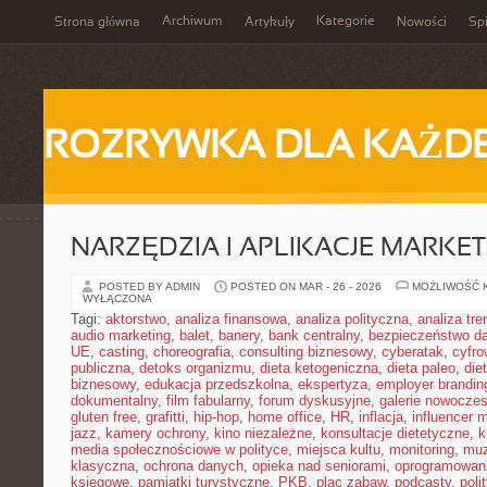
Archiwum
Kategorie
Strona główna
Artykuły
Nowości
Spi
ROZRYWKA DLA KAŻD
NARZĘDZIA I APLIKACJE MARKE
POSTED BY ADMIN
POSTED ON MAR - 26 - 2026
MOŻLIWOŚĆ 
WYŁĄCZONA
Tagi:
aktorstwo
,
analiza finansowa
,
analiza polityczna
,
analiza tr
audio marketing
,
balet
,
banery
,
bank centralny
,
bezpieczeństwo d
UE
,
casting
,
choreografia
,
consulting biznesowy
,
cyberatak
,
cyfro
publiczna
,
detoks organizmu
,
dieta ketogeniczna
,
dieta paleo
,
die
biznesowy
,
edukacja przedszkolna
,
ekspertyza
,
employer brandin
dokumentalny
,
film fabularny
,
forum dyskusyjne
,
galerie nowocze
gluten free
,
grafitti
,
hip-hop
,
home office
,
HR
,
inflacja
,
influencer 
jazz
,
kamery ochrony
,
kino niezależne
,
konsultacje dietetyczne
,
k
media społecznościowe w polityce
,
miejsca kultu
,
monitoring
,
mu
klasyczna
,
ochrona danych
,
opieka nad seniorami
,
oprogramowan
księgowe
,
pamiątki turystyczne
,
PKB
,
plac zabaw
,
podcasty
,
poli