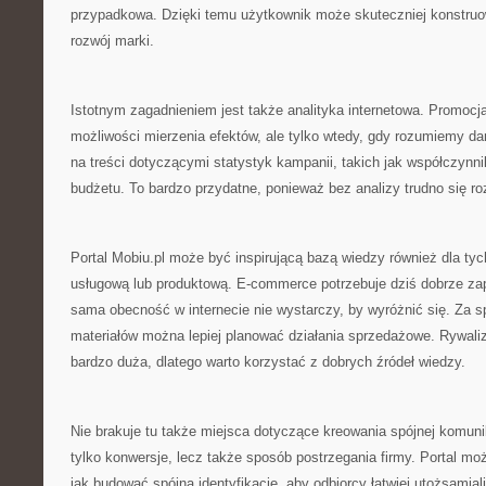
przypadkowa. Dzięki temu użytkownik może skuteczniej konstruo
rozwój marki.
Istotnym zagadnieniem jest także analityka internetowa. Promocja
możliwości mierzenia efektów, ale tylko wtedy, gdy rozumiemy dan
na treści dotyczącymi statystyk kampanii, takich jak współczynn
budżetu. To bardzo przydatne, ponieważ bez analizy trudno się ro
Portal Mobiu.pl może być inspirującą bazą wiedzy również dla tyc
usługową lub produktową. E-commerce potrzebuje dziś dobrze za
sama obecność w internecie nie wystarczy, by wyróżnić się. Za 
materiałów można lepiej planować działania sprzedażowe. Rywaliz
bardzo duża, dlatego warto korzystać z dobrych źródeł wiedzy.
Nie brakuje tu także miejsca dotyczące kreowania spójnej komunik
tylko konwersje, lecz także sposób postrzegania firmy. Portal mo
jak budować spójną identyfikację, aby odbiorcy łatwiej utożsamial