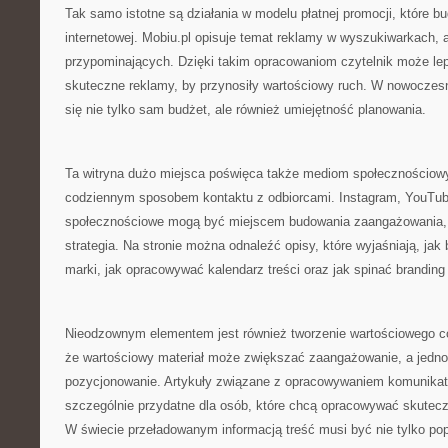
Tak samo istotne są działania w modelu płatnej promocji, które bud
internetowej. Mobiu.pl opisuje temat reklamy w wyszukiwarkach, 
przypominających. Dzięki takim opracowaniom czytelnik może lep
skuteczne reklamy, by przynosiły wartościowy ruch. W nowoczesn
się nie tylko sam budżet, ale również umiejętność planowania.
Ta witryna dużo miejsca poświęca także mediom społecznościowym
codziennym sposobem kontaktu z odbiorcami. Instagram, YouTub
społecznościowe mogą być miejscem budowania zaangażowania, o
strategia. Na stronie można odnaleźć opisy, które wyjaśniają, j
marki, jak opracowywać kalendarz treści oraz jak spinać branding
Nieodzownym elementem jest również tworzenie wartościowego co
że wartościowy materiał może zwiększać zaangażowanie, a jedno
pozycjonowanie. Artykuły związane z opracowywaniem komunika
szczególnie przydatne dla osób, które chcą opracowywać skutec
W świecie przeładowanym informacją treść musi być nie tylko pop