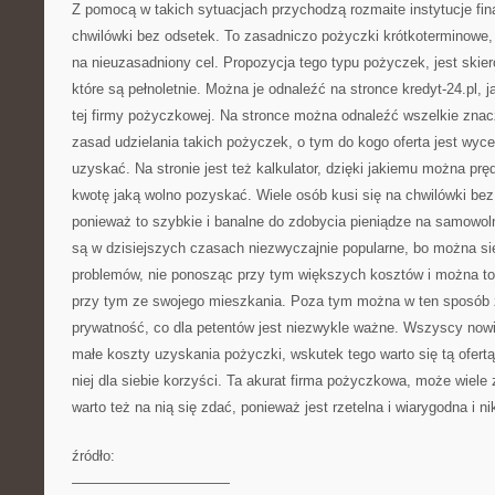
Z pomocą w takich sytuacjach przychodzą rozmaite instytucje fin
chwilówki bez odsetek. To zasadniczo pożyczki krótkoterminowe
na nieuzasadniony cel. Propozycja tego typu pożyczek, jest skie
które są pełnoletnie. Można je odnaleźć na stronce kredyt-24.pl, j
tej firmy pożyczkowej. Na stronce można odnaleźć wszelkie znac
zasad udzielania takich pożyczek, o tym do kogo oferta jest wy
uzyskać. Na stronie jest też kalkulator, dzięki jakiemu można pręd
kwotę jaką wolno pozyskać. Wiele osób kusi się na chwilówki bez
ponieważ to szybkie i banalne do zdobycia pieniądze na samowoln
są w dzisiejszych czasach niezwyczajnie popularne, bo można s
problemów, nie ponosząc przy tym większych kosztów i można to 
przy tym ze swojego mieszkania. Poza tym można w ten sposób
prywatność, co dla petentów jest niezwykle ważne. Wszyscy nowi k
małe koszty uzyskania pożyczki, wskutek tego warto się tą ofertą
niej dla siebie korzyści. Ta akurat firma pożyczkowa, może wiele
warto też na nią się zdać, ponieważ jest rzetelna i wiarygodna i n
źródło:
———————————