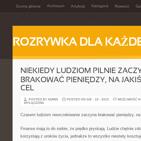
Archiwum
Kategorie
Strona główna
Artykuły
Nowości
Spi
ROZRYWKA DLA KAŻD
NIEKIEDY LUDZIOM PILNIE ZACZ
BRAKOWAĆ PIENIĘDZY, NA JAKI
CEL
POSTED BY ADMIN
POSTED ON SIE - 19 - 2025
MOŻLIWOŚĆ 
WYŁĄCZONA
Czasem ludziom nieoczekiwanie zaczyna brakować pieniędzy, na 
Finanse mają to do siebie, że prędko pryskają. Ludzie chętnie z
korzystają z uroków życia, jednakże to wszystko niestety kosztuj