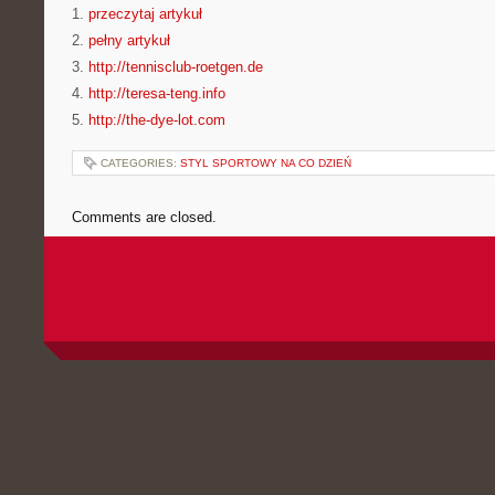
1.
przeczytaj artykuł
2.
pełny artykuł
3.
http://tennisclub-roetgen.de
4.
http://teresa-teng.info
5.
http://the-dye-lot.com
CATEGORIES:
STYL SPORTOWY NA CO DZIEŃ
Comments are closed.