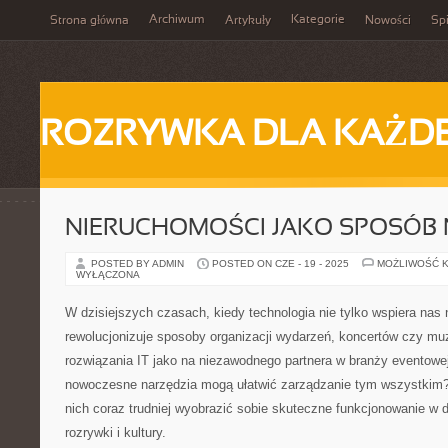
Archiwum
Kategorie
Strona główna
Artykuły
Nowości
Spi
ROZRYWKA DLA KAŻD
NIERUCHOMOŚCI JAKO SPOSÓB 
POSTED BY ADMIN
POSTED ON CZE - 19 - 2025
MOŻLIWOŚĆ 
WYŁĄCZONA
W dzisiejszych czasach, kiedy technologia nie tylko wspiera nas n
rewolucjonizuje sposoby organizacji wydarzeń, koncertów czy m
rozwiązania IT jako na niezawodnego partnera w branży eventowej
nowoczesne narzędzia mogą ułatwić zarządzanie tym wszystkim?
nich coraz trudniej wyobrazić sobie skuteczne funkcjonowanie w
rozrywki i kultury.