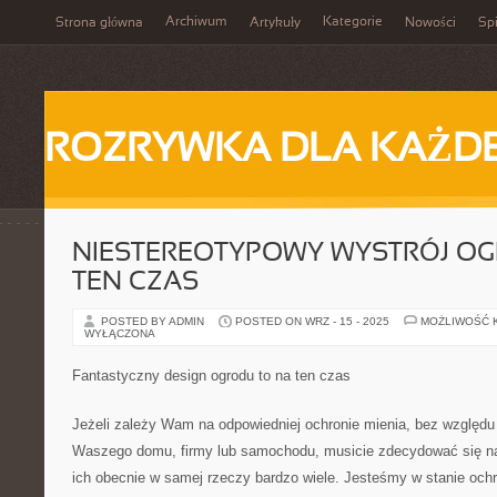
Archiwum
Kategorie
Strona główna
Artykuły
Nowości
Spi
ROZRYWKA DLA KAŻD
NIESTEREOTYPOWY WYSTRÓJ OG
TEN CZAS
POSTED BY ADMIN
POSTED ON WRZ - 15 - 2025
MOŻLIWOŚĆ 
WYŁĄCZONA
Fantastyczny design ogrodu to na ten czas
Jeżeli zależy Wam na odpowiedniej ochronie mienia, bez względu 
Waszego domu, firmy lub samochodu, musicie zdecydować się na
ich obecnie w samej rzeczy bardzo wiele. Jesteśmy w stanie och