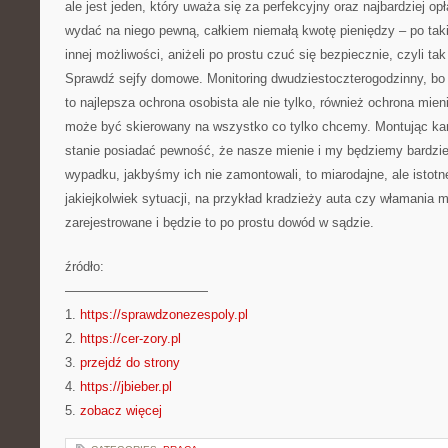
ale jest jeden, który uważa się za perfekcyjny oraz najbardziej o
wydać na niego pewną, całkiem niemałą kwotę pieniędzy – po ta
innej możliwości, aniżeli po prostu czuć się bezpiecznie, czyli tak
Sprawdź sejfy domowe. Monitoring dwudziestoczterogodzinny, bo
to najlepsza ochrona osobista ale nie tylko, również ochrona mien
może być skierowany na wszystko co tylko chcemy. Montując k
stanie posiadać pewność, że nasze mienie i my będziemy bardziej
wypadku, jakbyśmy ich nie zamontowali, to miarodajne, ale istotne
jakiejkolwiek sytuacji, na przykład kradzieży auta czy włamania
zarejestrowane i będzie to po prostu dowód w sądzie.
źródło:
———————————
1.
https://sprawdzonezespoly.pl
2.
https://cer-zory.pl
3.
przejdź do strony
4.
https://jbieber.pl
5.
zobacz więcej