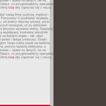
esowe – oparte na danych, nie na
Zobacz, co przygotowaliśmy specjalnie
kliknij
tutaj
aby zapoznać się z naszą
jać swoją firmę szybciej, mądrzej i
 Pomożemy Ci poukładać działania
u: od analizy obecnej sytuacji, przez
szych rozwiązań, aż po wdrożenie
tóra przynosi wymierne efekty. Stawiamy
tą współpracę, konkretne wskaźniki
e na każdym etapie – tak, abyś
ie jesteś i dokąd zmierzasz. Dzięki
gom Twoja marka stanie się bardziej
a, procesy bardziej efektywne, a
esowe – oparte na danych, nie na
Zobacz, co przygotowaliśmy specjalnie
kliknij
tutaj
aby zapoznać się z naszą