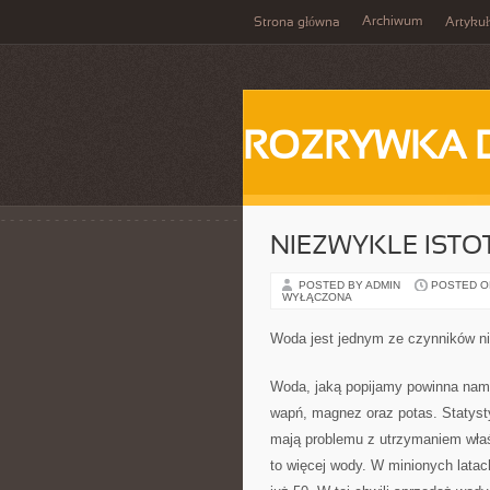
Archiwum
Strona główna
Artykuł
ROZRYWKA 
NIEZWYKLE ISTO
POSTED BY ADMIN
POSTED ON
WYŁĄCZONA
Woda jest jednym ze czynników n
Woda, jaką popijamy powinna nam
wapń, magnez oraz potas. Statysty
mają problemu z utrzymaniem właś
to więcej wody. W minionych latac