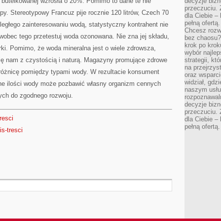
y butelkowanej wzrosła o 20%. Pomimo to dane te nie
decyzje bizn
przeczuciu. 
y. Stereotypowy Francuz pije rocznie 120 litrów, Czech 70
dla Ciebie – 
pełną ofertą.
ległego zainteresowaniu wodą, statystyczny kontrahent nie
Chcesz rozwi
wobec tego przetestuj woda ozonowana. Nie zna jej składu,
bez chaosu?
krok po krok
ki. Pomimo, że woda mineralna jest o wiele zdrowsza,
wybór najlep
się nam z czystością i naturą. Magazyny promujące zdrowe
strategii, k
na przejrzys
różnicę pomiędzy typami wody. W rezultacie konsument
oraz wsparci
widział, gdz
lne ilości wody może pozbawić własny organizm cennych
naszym usłu
ych do zgodnego rozwoju.
rozpoznawaln
decyzje bizn
przeczuciu. 
tresci
dla Ciebie – 
pełną ofertą.
s-tresci