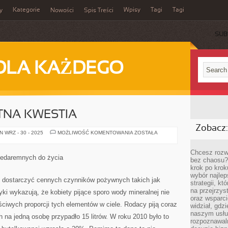
Kategorie
Wpisy
Tagi
Tagi
y
Nowości
Spis Treści
SUB
DLA KAŻDEGO
TNA KWESTIA
Zobacz:
NIEZWYKLE
 WRZ - 30 - 2025
MOŻLIWOŚĆ KOMENTOWANIA
ZOSTAŁA
ISTOTNA
KWESTIA
Chcesz rozwi
iedaremnych do życia
bez chaosu?
krok po krok
wybór najlep
 dostarczyć cennych czynników pożywnych takich jak
strategii, k
na przejrzys
ki wykazują, że kobiety pijące sporo wody mineralnej nie
oraz wsparci
ciwych proporcji tych elementów w ciele. Rodacy piją coraz
widział, gdz
naszym usłu
h na jedną osobę przypadło 15 litrów. W roku 2010 było to
rozpoznawaln