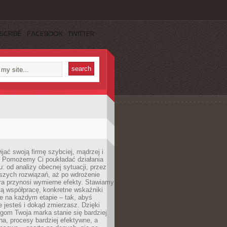
SCRIBE
FACEBOOK
TWITTER
jać swoją firmę szybciej, mądrzej i
 Pomożemy Ci poukładać działania
u: od analizy obecnej sytuacji, przez
szych rozwiązań, aż po wdrożenie
tóra przynosi wymierne efekty. Stawiamy
tą współpracę, konkretne wskaźniki
e na każdym etapie – tak, abyś
ie jesteś i dokąd zmierzasz. Dzięki
gom Twoja marka stanie się bardziej
a, procesy bardziej efektywne, a