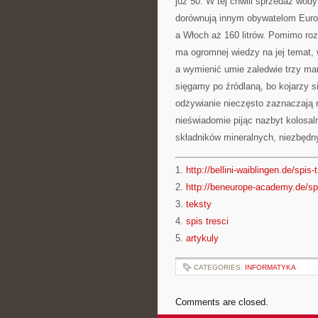
już 50. W tej chwili sprzedaż wod
dorównują innym obywatelom Europ
a Włoch aż 160 litrów. Pomimo roz
ma ogromnej wiedzy na jej temat, 
a wymienić umie zaledwie trzy mar
sięgamy po źródlaną, bo kojarzy 
odżywianie nieczęsto zaznaczają 
nieświadomie pijąc nazbyt kolosa
składników mineralnych, niezbędn
1.
http://bellini-waiblingen.de/spis-
2.
http://beneurope-academy.de/spi
3.
teksty
4.
spis tresci
5.
artykuly
CATEGORIES:
INFORMATYKA
Comments are closed.