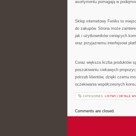
asortymentu pomagają w podejmow
Sklep internetowy Feniks to miejs
do zakupów. Strona może zainter
jak i użytkowników ceniących komf
oraz przyjaznemu interfejsowi pla
Coraz większa liczba produktów sp
poszukiwaniu ciekawych propozycj
potrzeb klientów, dzięki czemu mo
oczekiwania współczesnych kons
CATEGORIES:
LISTWY I DETALE 
Comments are closed.