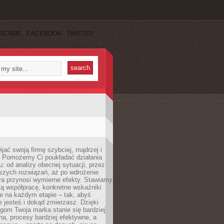
SCRIBE
FACEBOOK
TWITTER
jać swoją firmę szybciej, mądrzej i
 Pomożemy Ci poukładać działania
u: od analizy obecnej sytuacji, przez
szych rozwiązań, aż po wdrożenie
tóra przynosi wymierne efekty. Stawiamy
tą współpracę, konkretne wskaźniki
e na każdym etapie – tak, abyś
ie jesteś i dokąd zmierzasz. Dzięki
gom Twoja marka stanie się bardziej
a, procesy bardziej efektywne, a