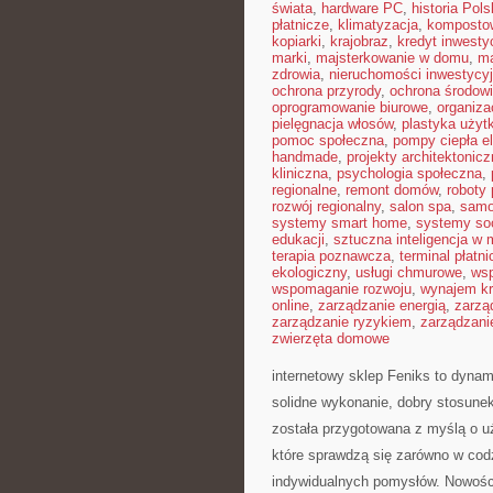
świata
,
hardware PC
,
historia Pols
płatnicze
,
klimatyzacja
,
komposto
kopiarki
,
krajobraz
,
kredyt inwesty
marki
,
majsterkowanie w domu
,
ma
zdrowia
,
nieruchomości inwestycy
ochrona przyrody
,
ochrona środow
oprogramowanie biurowe
,
organiza
pielęgnacja włosów
,
plastyka użyt
pomoc społeczna
,
pompy ciepła e
handmade
,
projekty architektonic
kliniczna
,
psychologia społeczna
,
regionalne
,
remont domów
,
roboty
rozwój regionalny
,
salon spa
,
samo
systemy smart home
,
systemy so
edukacji
,
sztuczna inteligencja w
terapia poznawcza
,
terminal płatni
ekologiczny
,
usługi chmurowe
,
wsp
wspomaganie rozwoju
,
wynajem kr
online
,
zarządzanie energią
,
zarzą
zarządzanie ryzykiem
,
zarządzani
zwierzęta domowe
internetowy sklep Feniks to dynami
solidne wykonanie, dobry stosune
została przygotowana z myślą o u
które sprawdzą się zarówno w codz
indywidualnych pomysłów. Nowości