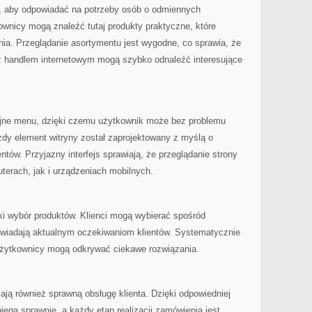
, aby odpowiadać na potrzeby osób o odmiennych
wnicy mogą znaleźć tutaj produkty praktyczne, które
nia. Przeglądanie asortymentu jest wygodne, co sprawia, że
z handlem internetowym mogą szybko odnaleźć interesujące
cyjne menu, dzięki czemu użytkownik może bez problemu
żdy element witryny został zaprojektowany z myślą o
tów. Przyjazny interfejs sprawiają, że przeglądanie strony
terach, jak i urządzeniach mobilnych.
ki wybór produktów. Klienci mogą wybierać spośród
owiadają aktualnym oczekiwaniom klientów. Systematycznie
użytkownicy mogą odkrywać ciekawe rozwiązania.
ją również sprawną obsługę klienta. Dzięki odpowiedniej
iega sprawnie, a każdy etap realizacji zamówienia jest