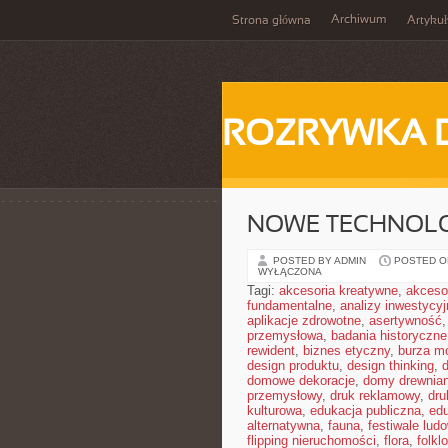
Archiwum
Strona główna
Artykuł
ROZRYWKA 
NOWE TECHNOLO
POSTED BY ADMIN
POSTED ON
WYŁĄCZONA
Tagi:
akcesoria kreatywne
,
akceso
fundamentalne
,
analizy inwestycyj
aplikacje zdrowotne
,
asertywność
przemysłowa
,
badania historyczne
rewident
,
biznes etyczny
,
burza m
design produktu
,
design thinking
,
domowe dekoracje
,
domy drewnia
przemysłowy
,
druk reklamowy
,
dru
kulturowa
,
edukacja publiczna
,
ed
alternatywna
,
fauna
,
festiwale lud
flipping nieruchomości
,
flora
,
folkl