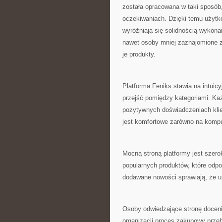
została opracowana w taki sposób
oczekiwaniach. Dzięki temu użytko
wyróżniają się solidnością wykona
nawet osoby mniej zaznajomione 
je produkty.
Platforma Feniks stawia na intui
przejść pomiędzy kategoriami. Ka
pozytywnych doświadczeniach klien
jest komfortowe zarówno na kompu
Mocną stroną platformy jest szero
popularnych produktów, które odp
dodawane nowości sprawiają, że 
Osoby odwiedzające stronę docenia
organizacji proces zakupowy przeb