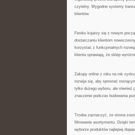
czytelny. Wygodne systemy trans
klientów.
Feniks kojarzy się z nowym począ
dostarczaniu klientom nowoczesny
korzystać z funkcjonalnych rozwią
klienta sprawiają, że sklep wyróżni
Zakupy online z roku na rok zysku
rozwija się, aby sprostać rosnący
tylko dużego wyboru, ale również
znaczenie podczas budowania poz
Trzeba zaznaczyć, że strona zos
filtrowanie asortymentu. Dzięki t
wyborze produktów najlepiej dopa