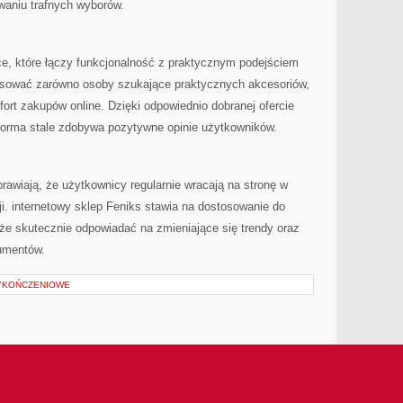
aniu trafnych wyborów.
ce, które łączy funkcjonalność z praktycznym podejściem
esować zarówno osoby szukające praktycznych akcesoriów,
ort zakupów online. Dzięki odpowiednio dobranej ofercie
tforma stale zdobywa pozytywne opinie użytkowników.
rawiają, że użytkownicy regularnie wracają na stronę w
i. internetowy sklep Feniks stawia na dostosowanie do
że skutecznie odpowiadać na zmieniające się trendy oraz
umentów.
WYKOŃCZENIOWE