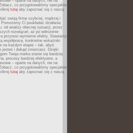
esowe – oparte na danych, nie na
Zobacz, co przygotowaliśmy specjalnie
kliknij
tutaj
aby zapoznać się z naszą
jać swoją firmę szybciej, mądrzej i
 Pomożemy Ci poukładać działania
u: od analizy obecnej sytuacji, przez
szych rozwiązań, aż po wdrożenie
tóra przynosi wymierne efekty. Stawiamy
tą współpracę, konkretne wskaźniki
e na każdym etapie – tak, abyś
ie jesteś i dokąd zmierzasz. Dzięki
gom Twoja marka stanie się bardziej
a, procesy bardziej efektywne, a
esowe – oparte na danych, nie na
Zobacz, co przygotowaliśmy specjalnie
kliknij
tutaj
aby zapoznać się z naszą