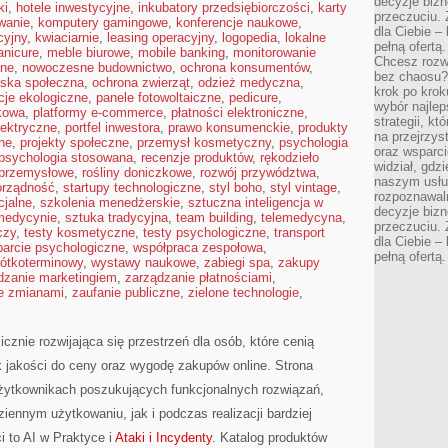
decyzje bizn
ki
,
hotele inwestycyjne
,
inkubatory przedsiębiorczości
,
karty
przeczuciu. 
wanie
,
komputery gamingowe
,
konferencje naukowe
,
dla Ciebie – 
cyjny
,
kwiaciarnie
,
leasing operacyjny
,
logopedia
,
lokalne
pełną ofertą.
nicure
,
meble biurowe
,
mobile banking
,
monitorowanie
Chcesz rozwi
jne
,
nowoczesne budownictwo
,
ochrona konsumentów
,
bez chaosu?
iska społeczna
,
ochrona zwierząt
,
odzież medyczna
,
krok po krok
cje ekologiczne
,
panele fotowoltaiczne
,
pedicure
,
wybór najlep
kowa
,
platformy e-commerce
,
płatności elektroniczne
,
strategii, k
lektryczne
,
portfel inwestora
,
prawo konsumenckie
,
produkty
na przejrzys
zne
,
projekty społeczne
,
przemysł kosmetyczny
,
psychologia
oraz wsparci
psychologia stosowana
,
recenzje produktów
,
rękodzieło
widział, gdz
 przemysłowe
,
rośliny doniczkowe
,
rozwój przywództwa
,
naszym usłu
rządność
,
startupy technologiczne
,
styl boho
,
styl vintage
,
rozpoznawaln
cjalne
,
szkolenia menedżerskie
,
sztuczna inteligencja w
decyzje bizn
 medycynie
,
sztuka tradycyjna
,
team building
,
telemedycyna
,
przeczuciu. 
czy
,
testy kosmetyczne
,
testy psychologiczne
,
transport
dla Ciebie – 
arcie psychologiczne
,
współpraca zespołowa
,
pełną ofertą.
ótkoterminowy
,
wystawy naukowe
,
zabiegi spa
,
zakupy
dzanie marketingiem
,
zarządzanie płatnościami
,
e zmianami
,
zaufanie publiczne
,
zielone technologie
,
cznie rozwijająca się przestrzeń dla osób, które cenią
k jakości do ceny oraz wygodę zakupów online. Strona
żytkownikach poszukujących funkcjonalnych rozwiązań,
iennym użytkowaniu, jak i podczas realizacji bardziej
 to AI w Praktyce i
Ataki i Incydenty
. Katalog produktów