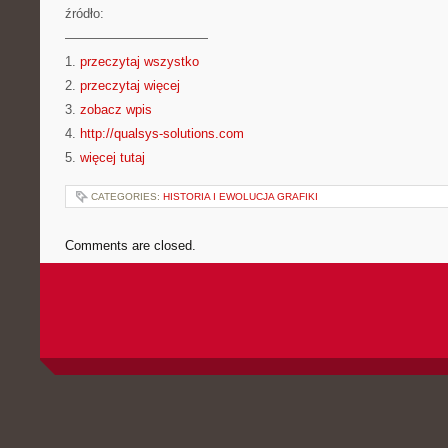
źródło:
———————————
1.
przeczytaj wszystko
2.
przeczytaj więcej
3.
zobacz wpis
4.
http://qualsys-solutions.com
5.
więcej tutaj
CATEGORIES:
HISTORIA I EWOLUCJA GRAFIKI
Comments are closed.