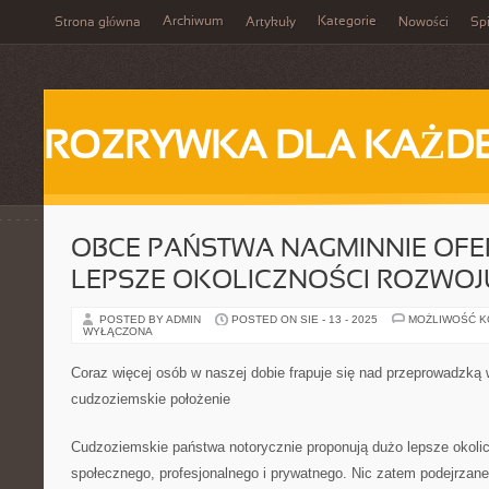
Archiwum
Kategorie
Strona główna
Artykuły
Nowości
Spi
ROZRYWKA DLA KAŻD
OBCE PAŃSTWA NAGMINNIE OFE
LEPSZE OKOLICZNOŚCI ROZWOJ
POSTED BY ADMIN
POSTED ON SIE - 13 - 2025
MOŻLIWOŚĆ 
WYŁĄCZONA
Coraz więcej osób w naszej dobie frapuje się nad przeprowadzką 
cudzoziemskie położenie
Cudzoziemskie państwa notorycznie proponują dużo lepsze okoli
społecznego, profesjonalnego i prywatnego. Nic zatem podejrzan