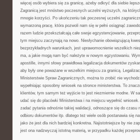
więcej osób wybiera się za granicę, ażeby odkryć dla siebie leps
Zagranicą jest mnóstwo poczesnych uczelni wyższych, na któryc
mnogie korzyści. Po ukończeniu tak poczesnej uczelni zagranicz
wymarzoną pracę, która pozwoli nam się w pełni osiągnąć zawodo
razem ludzie przekształcają całe swoje egzystencjowanie, przepro
tym miejscu zaczynają na nowo. Niesłychanie obowiązującą kwest
bezprzykładnych warunkach, jest uprawomocnienie wszelkich nie
ma, a jakie mogą nam być należyte w nowym egzystowaniu. Wy
apostille, innymi słowy prawidłowa legalizacja dokumentów zyska
aby były one poważane w wszelkim miejscu za granicą. Legaliza
Ministerstwie Spraw Zagranicznych, można to zrobić nie wychodz
wypełniając sposobny wniosek na stronce ministerstwa. To znacz
klientów, tym samym też wyjście to jest niezmiernie modne. W 
udać się do placówki Ministerstwa i na miejscu wypełnić wniosek
zadać pytania odnośnie takiej walidacji, odnoszące się do czasu re
odbioru dokumentów itp. dlatego też wiele osób postanawia się nat
jako że jest dla nich bardziej konkretna. Najistotniejsze by nie za
jest ona nadzwyczaj istotną materią, w przypadku każdej przepro