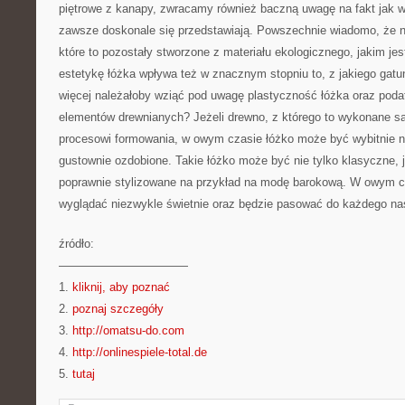
piętrowe z kanapy, zwracamy również baczną uwagę na fakt jak w
zawsze doskonale się przedstawiają. Powszechnie wiadomo, że naj
które to pozostały stworzone z materiału ekologicznego, jakim je
estetykę łóżka wpływa też w znacznym stopniu to, z jakiego gat
więcej należałoby wziąć pod uwagę plastyczność łóżka oraz poda
elementów drewnianych? Jeżeli drewno, z którego to wykonane są
procesowi formowania, w owym czasie łóżko może być wybitnie 
gustownie ozdobione. Takie łóżko może być nie tylko klasyczne,
poprawnie stylizowane na przykład na modę barokową. W owym c
wyglądać niezwykle świetnie oraz będzie pasować do każdego na
źródło:
———————————
1.
kliknij, aby poznać
2.
poznaj szczegóły
3.
http://omatsu-do.com
4.
http://onlinespiele-total.de
5.
tutaj