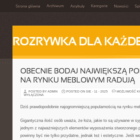
Archiwum
Kategorie
Strona główna
Artykuły
Nowości
Spi
ROZRYWKA DLA KAŻD
OBECNIE BODAJ NAJWIĘKSZĄ P
NA RYNKU MEBLOWYM RADUJĄ
POSTED BY ADMIN
POSTED ON SIE - 11 - 2025
MOŻLIWOŚĆ 
WYŁĄCZONA
Dziś prawdopodobnie najogromniejszą popularnością na rynku me
Gigantyczna ilość osób uważa, że łoża, jakie to są używane w syp
jednym z najważniejszych elementów wyposażenia stworzonego 
powinny być nie tylko przydatne, jednak też i estetyczne. Jeśli 