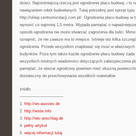
dzieci. Najistotniejszą rzeczą jest ogrodzenie placu budowy, i to 
nawiązaniem robót budowlanych. Tutaj potrzebny jest sprzęt typu
http://sklep.centrumizolacji.com.pl/. Ogrodzenia placu budowy w
wynosić co najmniej 1,5 metra. Wypada pamiętać o najważniejszej 
sposób ogrodzenia nie może stwarzać zagrożenia dla ludzi. Mim
oznajmić, że nie zawsze ma to miejsce. Istnieje też kilka szcze
ogrodzenia. Przede wszystkim znajdować się musi w właściwych 
budynków. Poza tym także każde ogrodzenie placu budowy żąda
wszystkich istotnych wiadomości dotyczących zabezpieczenia p
pamiętać, że obszar ogrodzony powinien mieć słuszną powierzch
dostateczny do przechowywania wszelkich materiałów.
źródło:
———————————
1.
http://ws-aussies.de
2.
http://wstie.info
3.
http://wtc-anschlag.de
4.
pełny artykuł
5.
więcej informacji tutaj