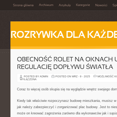
Archiwum
Kategorie
Strona główna
Artykuły
Nowości
Spi
ROZRYWKA DLA KAŻD
OBECNOŚĆ ROLET NA OKNACH 
REGULACJĘ DOPŁYWU ŚWIATŁA
POSTED BY ADMIN
POSTED ON WRZ - 9 - 2025
MOŻLIWOŚĆ 
WYŁĄCZONA
Coraz to więcej osób skupia się na wyglądzie wnętrz swojego do
Kiedy tak właściwie rozpoczynasz budowę mieszkania, musisz w 
jak należy zabezpieczyć i zorganizować plac budowy. Jest to niesł
może on kreować zagrożenia zarówno dla wykonawców jak i sąsia