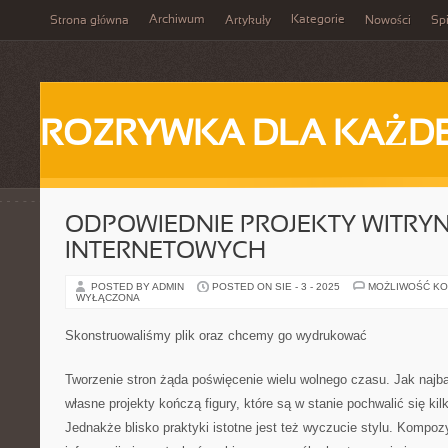
Archiwum
Kategorie
Strona główna
Artykuły
Nowości
Spi
ROZRYWKA DLA KAŻD
ODPOWIEDNIE PROJEKTY WITRY
INTERNETOWYCH
POSTED BY ADMIN
POSTED ON SIE - 3 - 2025
MOŻLIWOŚĆ K
WYŁĄCZONA
Skonstruowaliśmy plik oraz chcemy go wydrukować
Tworzenie stron żąda poświęcenie wielu wolnego czasu. Jak najb
własne projekty kończą figury, które są w stanie pochwalić się ki
Jednakże blisko praktyki istotne jest też wyczucie stylu. Kompoz