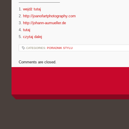
———————————
1.
wejdź tutaj
2.
http://joanofartphotography.com
3.
http://johann-aumueller.de
4.
tutaj
5.
czytaj dalej
CATEGORIES:
PORADNIK STYLU
Comments are closed.