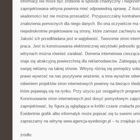
informacji nie może być zrobione w sposób chaotyczny i nieprze
zaprojektowana witryna powinna mieć odpowiednią oprawę. Z iloś
wiadomości też nie można przesadzić. Przypuszczalny kontrahent
znalezienia pomocnych dla niego danych. Bo ona oczywiście ma 
niejednokrotnie projektowane są strony, które zamiast zachwytu 
Jakość ich przedkładana jest w wątpliwość. Tworzenie stron inte
praca. Jest to konstruowania elektronicznej wizytówki jednostki 
witrynach można również zarabiać. Domena internetowa ciesząca 
staje się atrakcyjną powierzchnią dla reklamodawców. Zabiegają 
swojej reklamy na takiej stronie. Witryny różnią się pomiędzy s
prawo wywrzeć na nas pozytywne wrażenie, a inna wyraźnie odwro
robieniem projektów stron internetowych powinny na bieżąco śled
które pojawiają się na rynku. Przy użyciu już osiągalnych prog
Konstruowanie stron internetowych jest dosyć pomysłowym zajęci
zaprojektować, by figura ją oglądająca w krótki czasie znalazła po
Ewidentnie grafik albo informatyk może popisać się tu swoimi um
zapraszamy na witrynę www.agencja-eyedesign.pl – tu znajduje si
źródło: