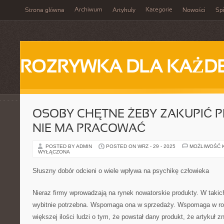
Archiwum
Kategorie
Strona główna
Artykuły
Nowości
Spi
ROZRYWKA DLA KAŻD
OSOBY CHĘTNE ŻEBY ZAKUPIĆ PI
NIE MA PRACOWAĆ
POSTED BY ADMIN
POSTED ON WRZ - 29 - 2025
MOŻLIWOŚĆ 
WYŁĄCZONA
Słuszny dobór odcieni o wiele wpływa na psychikę człowieka
Nieraz firmy wprowadzają na rynek nowatorskie produkty. W takic
wybitnie potrzebna. Wspomaga ona w sprzedaży. Wspomaga w roz
większej ilości ludzi o tym, że powstał dany produkt, że artykuł zn