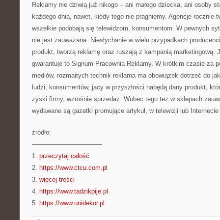
Reklamy nie dziwią już nikogo – ani małego dziecka, ani osoby st
każdego dnia, nawet, kiedy tego nie pragniemy. Agencje rocznie 
wszelkie podobają się telewidzom, konsumentom. W pewnych sytu
nie jest zauważana. Niesłychanie w wielu przypadkach producenci
produkt, tworzą reklamę oraz ruszają z kampanią marketingową. J
gwarantuje to Signum Pracownia Reklamy. W krótkim czasie za 
mediów, rozmaitych technik reklama ma obowiązek dotrzeć do jak 
ludzi, konsumentów, jacy w przyszłości nabędą dany produkt, kt
zyski firmy, wzrośnie sprzedaż. Wobec tego też w sklepach zauw
wydawane są gazetki promujące artykuł, w telewizji lub Interneci
źródło:
———————————
1.
przeczytaj całość
2.
https://www.ctcu.com.pl
3.
więcej treści
4.
https://www.tadzikpije.pl
5.
https://www.unidekor.pl