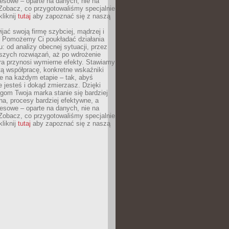
esowe – oparte na danych, nie na
Zobacz, co przygotowaliśmy specjalnie
kliknij
tutaj
aby zapoznać się z naszą
jać swoją firmę szybciej, mądrzej i
 Pomożemy Ci poukładać działania
u: od analizy obecnej sytuacji, przez
szych rozwiązań, aż po wdrożenie
tóra przynosi wymierne efekty. Stawiamy
tą współpracę, konkretne wskaźniki
e na każdym etapie – tak, abyś
ie jesteś i dokąd zmierzasz. Dzięki
gom Twoja marka stanie się bardziej
a, procesy bardziej efektywne, a
esowe – oparte na danych, nie na
Zobacz, co przygotowaliśmy specjalnie
kliknij
tutaj
aby zapoznać się z naszą