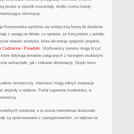
ły są pisane w sposób zrozumiały, dzięki czemu każdy
nteresujące informacje.
a Komorowska wyróżnia się estetyczną formą do dzielenia
aje z uwagą na detale, co sprawia, że korzystanie z portalu
rywa również estetyka, która akcentuje spójność projektu.
e Codzienne i Poradniki
. Użytkownicy serwisu mogą liczyć
i, które dotykają tematów związanych z rozwojem osobistym.
yczne wskazówki, jak i ciekawe obserwacje. Dzięki temu
 zakres tematyczny. Internauci mogą odkryć inspiracje
 artykuły o relaksie. Portal zapewnia środowisko, w
iennością.
 rzetelnych serwisów, a ta strona internetowa doskonale
eriały są opracowywane z zaangażowaniem, co wpływa na