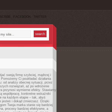
SCRIBE
FACEBOOK
TWITTER
jać swoją firmę szybciej, mądrzej i
 Pomożemy Ci poukładać działania
u: od analizy obecnej sytuacji, przez
szych rozwiązań, aż po wdrożenie
tóra przynosi wymierne efekty. Stawiamy
tą współpracę, konkretne wskaźniki
e na każdym etapie – tak, abyś
ie jesteś i dokąd zmierzasz. Dzięki
gom Twoja marka stanie się bardziej
a, procesy bardziej efektywne, a