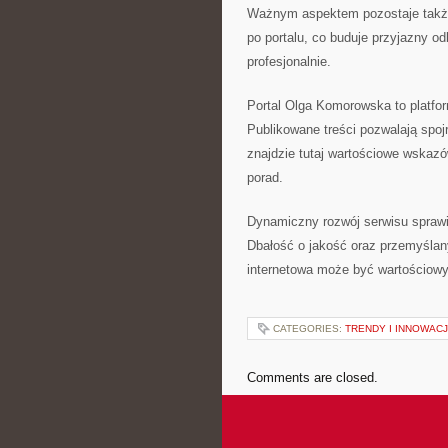
Ważnym aspektem pozostaje także 
po portalu, co buduje przyjazny od
profesjonalnie.
Portal Olga Komorowska to platfo
Publikowane treści pozwalają spoj
znajdzie tutaj wartościowe wskazó
porad.
Dynamiczny rozwój serwisu sprawi
Dbałość o jakość oraz przemyślany
internetowa może być wartościowym
CATEGORIES:
TRENDY I INNOWAC
Comments are closed.