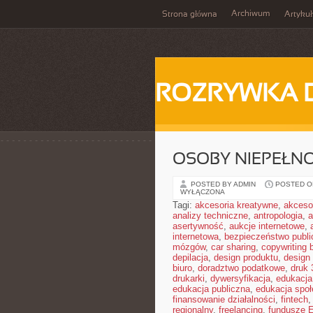
Archiwum
Strona główna
Artykuł
ROZRYWKA 
OSOBY NIEPEŁN
POSTED BY ADMIN
POSTED ON
WYŁĄCZONA
Tagi:
akcesoria kreatywne
,
akceso
analizy techniczne
,
antropologia
,
a
asertywność
,
aukcje internetowe
,
internetowa
,
bezpieczeństwo publi
mózgów
,
car sharing
,
copywriting 
depilacja
,
design produktu
,
design 
biuro
,
doradztwo podatkowe
,
druk
drukarki
,
dywersyfikacja
,
edukacja
edukacja publiczna
,
edukacja spo
finansowanie działalności
,
fintech
regionalny
,
freelancing
,
fundusze 