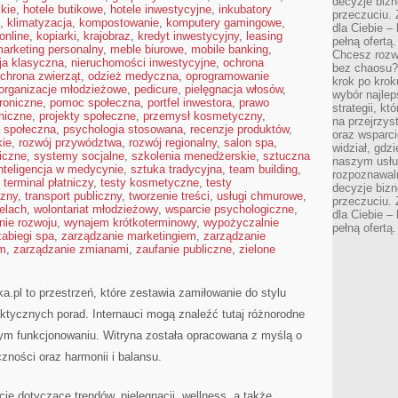
decyzje bizn
kie
,
hotele butikowe
,
hotele inwestycyjne
,
inkubatory
przeczuciu. 
,
klimatyzacja
,
kompostowanie
,
komputery gamingowe
,
dla Ciebie – 
online
,
kopiarki
,
krajobraz
,
kredyt inwestycyjny
,
leasing
pełną ofertą.
arketing personalny
,
meble biurowe
,
mobile banking
,
Chcesz rozwi
ja klasyczna
,
nieruchomości inwestycyjne
,
ochrona
bez chaosu?
chrona zwierząt
,
odzież medyczna
,
oprogramowanie
krok po krok
organizacje młodzieżowe
,
pedicure
,
pielęgnacja włosów
,
wybór najlep
troniczne
,
pomoc społeczna
,
portfel inwestora
,
prawo
strategii, k
oniczne
,
projekty społeczne
,
przemysł kosmetyczny
,
na przejrzys
a społeczna
,
psychologia stosowana
,
recenzje produktów
,
oraz wsparci
kie
,
rozwój przywództwa
,
rozwój regionalny
,
salon spa
,
widział, gdz
iczne
,
systemy socjalne
,
szkolenia menedżerskie
,
sztuczna
naszym usłu
nteligencja w medycynie
,
sztuka tradycyjna
,
team building
,
rozpoznawaln
,
terminal płatniczy
,
testy kosmetyczne
,
testy
decyzje bizn
czny
,
transport publiczny
,
tworzenie treści
,
usługi chmurowe
,
przeczuciu. 
elach
,
wolontariat młodzieżowy
,
wsparcie psychologiczne
,
dla Ciebie – 
ie rozwoju
,
wynajem krótkoterminowy
,
wypożyczalnie
pełną ofertą.
zabiegi spa
,
zarządzanie marketingiem
,
zarządzanie
em
,
zarządzanie zmianami
,
zaufanie publiczne
,
zielone
.pl to przestrzeń, które zestawia zamiłowanie do stylu
praktycznych porad. Internauci mogą znaleźć tutaj różnorodne
nym funkcjonowaniu. Witryna została opracowana z myślą o
zności oraz harmonii i balansu.
je dotyczące trendów, pielęgnacji, wellness, a także