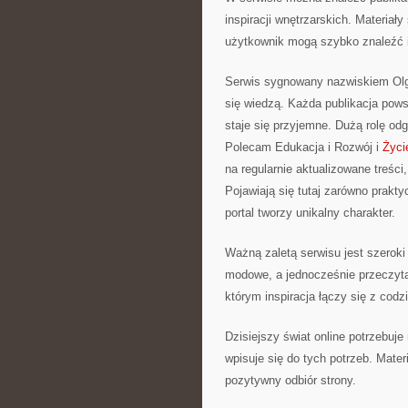
inspiracji wnętrzarskich. Materia
użytkownik mogą szybko znaleźć i
Serwis sygnowany nazwiskiem Olg
się wiedzą. Każda publikacja powst
staje się przyjemne. Dużą rolę odg
Polecam Edukacja i Rozwój i
Życi
na regularnie aktualizowane treśc
Pojawiają się tutaj zarówno prakt
portal tworzy unikalny charakter.
Ważną zaletą serwisu jest szeroki
modowe, a jednocześnie przeczytać
którym inspiracja łączy się z codz
Dzisiejszy świat online potrzebuje
wpisuje się do tych potrzeb. Mat
pozytywny odbiór strony.