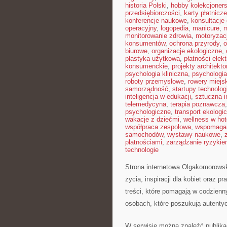
historia Polski
,
hobby kolekcjoners
przedsiębiorczości
,
karty płatnicze
konferencje naukowe
,
konsultacje 
operacyjny
,
logopedia
,
manicure
,
m
monitorowanie zdrowia
,
motoryzac
konsumentów
,
ochrona przyrody
,
o
biurowe
,
organizacje ekologiczne
,
plastyka użytkowa
,
płatności elek
konsumenckie
,
projekty architekt
psychologia kliniczna
,
psychologi
roboty przemysłowe
,
rowery miejs
samorządność
,
startupy technolog
inteligencja w edukacji
,
sztuczna i
telemedycyna
,
terapia poznawcza
psychologiczne
,
transport ekologi
wakacje z dziećmi
,
wellness w hot
współpraca zespołowa
,
wspomagan
samochodów
,
wystawy naukowe
,
płatnościami
,
zarządzanie ryzyki
technologie
Strona internetowa Olgakomorowska
życia, inspiracji dla kobiet oraz 
treści, które pomagają w codzien
osobach, które poszukują autentyc
W serwisie można znaleźć publikac