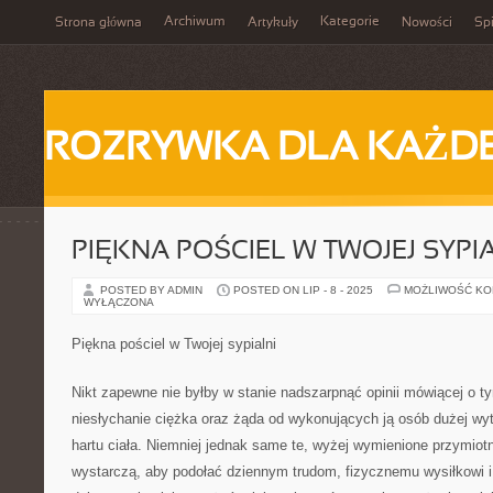
Archiwum
Kategorie
Strona główna
Artykuły
Nowości
Spi
ROZRYWKA DLA KAŻD
PIĘKNA POŚCIEL W TWOJEJ SYPI
POSTED BY ADMIN
POSTED ON LIP - 8 - 2025
MOŻLIWOŚĆ K
WYŁĄCZONA
Piękna pościel w Twojej sypialni
Nikt zapewne nie byłby w stanie nadszarpnąć opinii mówiącej o ty
niesłychanie ciężka oraz żąda od wykonujących ją osób dużej wyt
hartu ciała. Niemniej jednak same te, wyżej wymienione przymiotn
wystarczą, aby podołać dziennym trudom, fizycznemu wysiłkowi i 