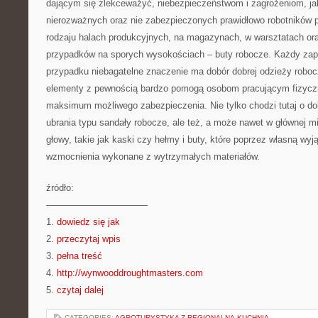
dającym się zlekceważyć, niebezpieczeństwom i zagrożeniom, ja
nierozważnych oraz nie zabezpieczonych prawidłowo robotników 
rodzaju halach produkcyjnych, na magazynach, w warsztatach or
przypadków na sporych wysokościach – buty robocze. Każdy zap
przypadku niebagatelne znaczenie ma dobór dobrej odzieży robocz
elementy z pewnością bardzo pomogą osobom pracującym fizyczn
maksimum możliwego zabezpieczenia. Nie tylko chodzi tutaj o do
ubrania typu sandały robocze, ale też, a może nawet w głównej m
głowy, takie jak kaski czy hełmy i buty, które poprzez własną wyj
wzmocnienia wykonane z wytrzymałych materiałów.
źródło:
———————————
1.
dowiedz się jak
2.
przeczytaj wpis
3.
pełna treść
4.
http://wynwooddroughtmasters.com
5.
czytaj dalej
CATEGORIES:
AGROTURYSTYKA Z REGIONALNĄ KUCHNIĄ