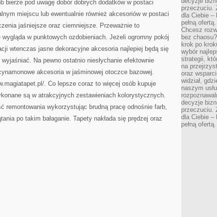
decyzje bizn
b bierze pod uwagę dobór dobrych dodatków w postaci
przeczuciu. 
alnym miejscu lub ewentualnie również akcesoriów w postaci
dla Ciebie – 
pełną ofertą.
czenia jaśniejsze oraz ciemniejsze. Przeważnie to
Chcesz rozwi
e wygląda w punktowych ozdobieniach. Jeżeli ogromny pokój
bez chaosu?
krok po krok
cji wtenczas jasne dekoracyjne akcesoria najlepiej będą się
wybór najlep
strategii, k
 wyjaśniać. Na pewno ostatnio niesłychanie efektownie
na przejrzys
 cynamonowe akcesoria w jaśminowej otoczce bazowej.
oraz wsparci
widział, gdz
w.magiatapet.pl/. Co lepsze coraz to więcej osób kupuje
naszym usłu
wykonane są w atrakcyjnych zestawieniach kolorystycznych.
rozpoznawaln
decyzje bizn
ć remontowania wykorzystując brudną pracę odnośnie farb,
przeczuciu. 
dla Ciebie – 
tania po takim bałaganie. Tapety nakłada się prędzej oraz
pełną ofertą.