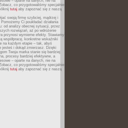
esowe – oparte na danych, nie na
Zobacz, co przygotowaliśmy specjalnie
kliknij
tutaj
aby zapoznać się z naszą
jać swoją firmę szybciej, mądrzej i
 Pomożemy Ci poukładać działania
u: od analizy obecnej sytuacji, przez
szych rozwiązań, aż po wdrożenie
tóra przynosi wymierne efekty. Stawiamy
tą współpracę, konkretne wskaźniki
e na każdym etapie – tak, abyś
ie jesteś i dokąd zmierzasz. Dzięki
gom Twoja marka stanie się bardziej
a, procesy bardziej efektywne, a
esowe – oparte na danych, nie na
Zobacz, co przygotowaliśmy specjalnie
kliknij
tutaj
aby zapoznać się z naszą