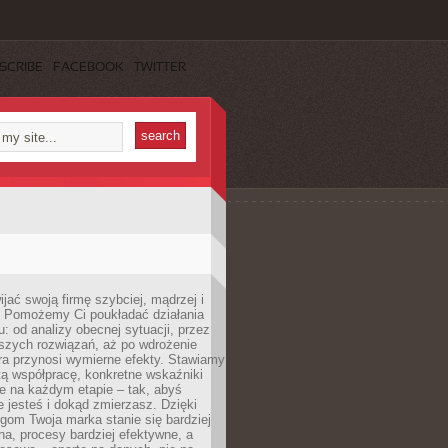
SCRIBE
FACEBOOK
TWITTER
jać swoją firmę szybciej, mądrzej i
 Pomożemy Ci poukładać działania
u: od analizy obecnej sytuacji, przez
szych rozwiązań, aż po wdrożenie
tóra przynosi wymierne efekty. Stawiamy
tą współpracę, konkretne wskaźniki
e na każdym etapie – tak, abyś
ie jesteś i dokąd zmierzasz. Dzięki
gom Twoja marka stanie się bardziej
a, procesy bardziej efektywne, a