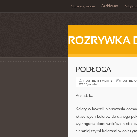
Archiwum
Strona główna
Artykuł
ROZRYWKA 
PODŁOGA
POSTED BY ADMIN
POSTED ON 
WYŁĄCZONA
Posadzka
Kolory w kwestii planowania domow
właściwych kolorów do danego poko
wymagania domowników są stosown
ciemniejszymi kolorami w dalszym 