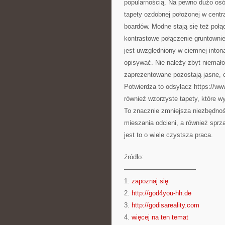
popularnością. Na pewno dużo osó
tapety ozdobnej położonej w centr
boardów. Modne stają się też połą
kontrastowe połączenie gruntowni
jest uwzględniony w ciemnej intona
opisywać. Nie należy zbyt niemało
zaprezentowane pozostają jasne,
Potwierdza to odsyłacz https://ww
również wzorzyste tapety, które 
To znacznie zmniejsza niezbędnoś
mieszania odcieni, a również sprzą
jest to o wiele czystsza praca.
źródło:
———————————
1.
zapoznaj się
2.
http://god4you-hh.de
3.
http://godisareality.com
4.
więcej na ten temat