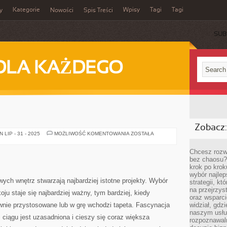
Kategorie
Wpisy
Tagi
Tagi
y
Nowości
Spis Treści
SUB
DLA KAŻDEGO
Zobacz:
PODŁOGA
LIP - 31 - 2025
MOŻLIWOŚĆ KOMENTOWANIA
ZOSTAŁA
Chcesz rozwi
bez chaosu?
krok po krok
wybór najlep
ych wnętrz stwarzają najbardziej istotne projekty. Wybór
strategii, k
na przejrzys
ju staje się najbardziej ważny, tym bardziej, kiedy
oraz wsparci
ie przystosowane lub w grę wchodzi tapeta. Fascynacja
widział, gdz
naszym usłu
ciągu jest uzasadniona i cieszy się coraz większa
rozpoznawaln