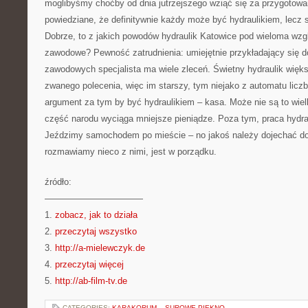
moglibyśmy choćby od dnia jutrzejszego wziąć się za przygotowan
powiedziane, że definitywnie każdy może być hydraulikiem, lecz
Dobrze, to z jakich powodów hydraulik Katowice pod wieloma wzg
zawodowe? Pewność zatrudnienia: umiejętnie przykładający się 
zawodowych specjalista ma wiele zleceń. Świetny hydraulik więk
zwanego polecenia, więc im starszy, tym niejako z automatu licz
argument za tym by być hydraulikiem – kasa. Może nie są to wiel
część narodu wyciąga mniejsze pieniądze. Poza tym, praca hydraul
Jeździmy samochodem po mieście – no jakoś należy dojechać do 
rozmawiamy nieco z nimi, jest w porządku.
źródło:
———————————
1.
zobacz, jak to działa
2.
przeczytaj wszystko
3.
http://a-mielewczyk.de
4.
przeczytaj więcej
5.
http://ab-film-tv.de
CATEGORIES:
KARAKORUM – SUROWE PIĘKNO