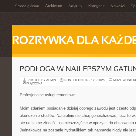
Archiwum
Kategorie
Strona główna
Artykuły
Nowości
Spi
ROZRYWKA DLA KAŻD
PODŁOGA W NAJLEPSZYM GATU
POSTED BY ADMIN
POSTED ON LIP - 12 - 2025
MOŻLIWOŚĆ 
WYŁĄCZONA
Profesjonalne usługi remontowe
Moim zdaniem posiadanie dzisiaj dobrego zawodu jest często odpo
ukończenie studiów. Naturalnie nie chcę generalizować, lecz to wł
się na liczbę zleceń – na nieszczęście w opozycji do absolwenta ch
Jednakowoż na zostanie hydraulikiem tak naprawdę nigdy nie jest