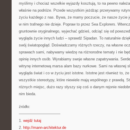
myślimy i chociaż wszelkie wyjazdy kosztują, to na pewno należ
właśnie na podróże. Przede wszystkim jeżdżąc przerywamy rutynę
życiu każdego z nas. Bywa, że mamy poczucie, że nasze życie je
w nim trafnego nie dzieje. Popraw to przez Sea Explorers. Wten
gruntownie oryginalnego, wyjechać gdzieś, odciąć się od powszed
wygląda życie innych ludzi – sprawdź Sipadan. To naturalnie dzi
swój światopogląd. Doświadczamy różnych rzeczy, na własne ocz
sprawach sami, nabywamy wiedzę na różnorodne tematy i nie będz
opinię innych osób. Wyrabiamy swoje własne zapatrywania. Serd
witrynę internetową marsa alam bazy nurkowe. Sami na własnej s
wygląda świat i co w życiu jest istotne. Istotne jest również to, 
wszystkie stereotypy, które niewiele mają wspólnego z prawdą. Ste
różnych miejsc, dużo razy słyszy się coś o danym rejonie niedobr
nim bieda.
źródło:
———————————
1.
wejdź tutaj
2.
http://mann-architektur.de