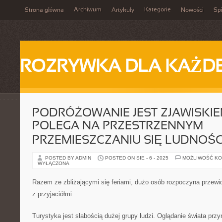
Archiwum
Kategorie
Strona główna
Artykuły
Nowości
Spi
ROZRYWKA DLA KAŻD
PODRÓŻOWANIE JEST ZJAWISKIE
POLEGA NA PRZESTRZENNYM
PRZEMIESZCZANIU SIĘ LUDNOŚC
POSTED BY ADMIN
POSTED ON SIE - 6 - 2025
MOŻLIWOŚĆ K
WYŁĄCZONA
Razem ze zbliżającymi się feriami, dużo osób rozpoczyna przewi
z przyjaciółmi
Turystyka jest słabością dużej grupy ludzi. Oglądanie świata prz