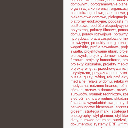
domowymi
,
oprogramowanie bizn
organizacja konferencji
,
organizac
paleniska ogrodowe
,
parki linowe
,
piekarnictwo domowe
,
pielęgnacja
platformy edukacyjne
,
podcasts m
budżetowe
,
podróże ekspedycyjne
przyczepą
,
pokazy filmowe
,
pomoc
domu
,
porady rozwojowe
,
porówny
hybrydowa
,
praca zespołowa onlin
telewizyjna
,
produkty bez glutenu
,
wegańskie
,
profile zawodowe
,
proj
światła
,
projektowanie ubrań
,
proje
biurowych
,
projekty domów nowoc
firmowe
,
projekty humanitarne
,
pro
projekty kulturalne
,
projekty mebl
projekty wnętrz
,
przechowywanie
,
turystyczne
,
przyjazna przestrzeń
puzzle
,
quizy
,
rafting
,
rak profilakt
medialne
,
relaks w domu
,
relaks w
medyczna
,
rodzinne finanse
,
rośli
górskie
,
rozrywka domowa
,
rozwój
surowców
,
rysunek techniczny
,
rz
sieć 5G
,
skincare routine
,
składan
śniadania wysokobiałkowe
,
sosy 
networkingowe biznesowe
,
sprzęt
głosem
,
strategia marki
,
strategia
photography
,
styl glamour
,
styl kl
diety
,
surowce naturalne
,
survival
,
dokumentów
,
systemy ERP w firm