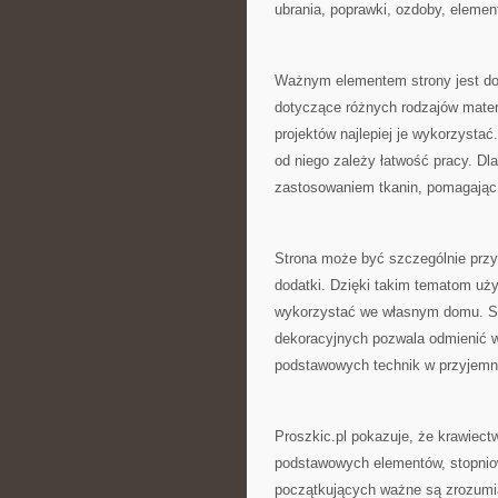
ubrania, poprawki, ozdoby, elemen
Ważnym elementem strony jest dob
dotyczące różnych rodzajów materi
projektów najlepiej je wykorzyst
od niego zależy łatwość pracy. Dl
zastosowaniem tkanin, pomagając
Strona może być szczególnie przy
dodatki. Dzięki takim tematom uż
wykorzystać we własnym domu. Sz
dekoracyjnych pozwala odmienić w
podstawowych technik w przyjemn
Proszkic.pl pokazuje, że krawiect
podstawowych elementów, stopnio
początkujących ważne są zrozumia