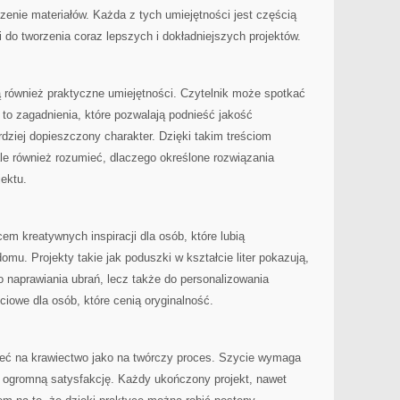
czenie materiałów. Każda z tych umiejętności jest częścią
 do tworzenia coraz lepszych i dokładniejszych projektów.
 również praktyczne umiejętności. Czytelnik może spotkać
ą to zagadnienia, które pozwalają podnieść jakość
ziej dopieszczony charakter. Dzięki takim treściom
le również rozumieć, dlaczego określone rozwiązania
ektu.
em kreatywnych inspiracji dla osób, które lubią
mu. Projekty takie jak poduszki w kształcie liter pokazują,
o naprawiania ubrań, lecz także do personalizowania
ciowe dla osób, które cenią oryginalność.
zeć na krawiectwo jako na twórczy proces. Szycie wymaga
je ogromną satysfakcję. Każdy ukończony projekt, nawet