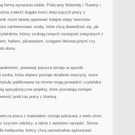
ną formą wyrażania siebie. Polecamy Materiały i Tkaniny i
można znaleźć bogate treści dotyczących pracy z
wnik może łatwiej opanować kolejne etapy tworzenia
oże zainteresować osoby, które chcą dowiedzieć się, jak
czytelników, którzy szukają nowych rozwiązań związanych z
ami, haftem, pikowaniem, ściegami dekoracyjnymi czy
 do domu.
harakterem, ponieważ porusza tematy w sposób
 osoba, która dopiero poznaje działanie maszyny, może
tykuły publikowane na stronie mogą prowadzić czytelnika
j specjalistyczne projekty, które pozwalają rozwijać
ewność podczas pracy z tkaniną.
twórcza praca z materiałem zostaje pokazany z wielu stron.
 z szyciem odzieży, a także z wyborem narzędzi. Strona
dla hobbystów, którzy chcą samodzielnie wykonywać