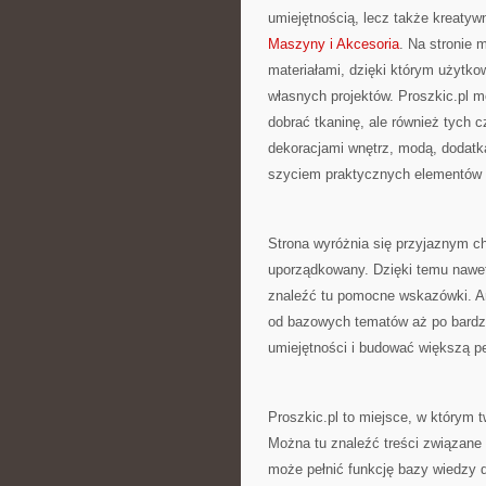
umiejętnością, lecz także kreatyw
Maszyny i Akcesoria
. Na stronie 
materiałami, dzięki którym użytko
własnych projektów. Proszkic.pl m
dobrać tkaninę, ale również tych 
dekoracjami wnętrz, modą, dodatk
szyciem praktycznych elementów
Strona wyróżnia się przyjaznym c
uporządkowany. Dzięki temu nawet
znaleźć tu pomocne wskazówki. Ar
od bazowych tematów aż po bardzie
umiejętności i budować większą p
Proszkic.pl to miejsce, w którym 
Można tu znaleźć treści związane
może pełnić funkcję bazy wiedzy 