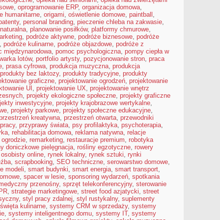
esowe
,
oprogramowanie ERP
,
organizacja domowa
,
je humanitarne
,
origami
,
oświetlenie domowe
,
paintball
,
patenty
,
personal branding
,
pieczenie chleba na zakwasie
,
 naturalna
,
planowanie posiłków
,
platformy chmurowe
,
arketing
,
podróże aktywne
,
podróże biznesowe
,
podróże
,
podróże kulinarne
,
podróże objazdowe
,
podróże z
 międzynarodowa
,
pomoc psychologiczna
,
pompy ciepła w
warka lotów
,
portfolio artysty
,
pozycjonowanie stron
,
praca
e
,
prasa cyfrowa
,
produkcja muzyczna
,
produkcja
produkty bez laktozy
,
produkty tradycyjne
,
produkty
ektowanie graficzne
,
projektowanie ogrodzeń
,
projektowanie
ktowanie UI
,
projektowanie UX
,
projektowanie wnętrz
zesnych
,
projekty ekologiczne społeczne
,
projekty graficzne
jekty inwestycyjne
,
projekty krajobrazowe wertykalne
,
owe
,
projekty parkowe
,
projekty społeczne edukacyjne
,
przestrzeń kreatywna
,
przestrzeń otwarta
,
przewodniki
 pracy
,
przyprawy świata
,
psy profilaktyka
,
psychoterapia
,
yka
,
rehabilitacja domowa
,
reklama natywna
,
relacje
 ogrodzie
,
remarketing
,
restauracje premium
,
robotyka
ny doniczkowe pielęgnacja
,
rośliny egzotyczne
,
rowery
 osobisty online
,
rynek lokalny
,
rynek sztuki
,
rynki
eźba
,
scrapbooking
,
SEO techniczne
,
serowarstwo domowe
,
ie modeli
,
smart budynki
,
smart energia
,
smart transport
,
domowe
,
spacer w lesie
,
sponsoring wydarzeń
,
spotkania
 medyczny przenośny
,
sprzęt telekonferencyjny
,
sterowanie
 PR
,
strategie marketingowe
,
street food azjatycki
,
street
asyczny
,
styl pracy zdalnej
,
styl rustykalny
,
suplementy
święta kulinarne
,
systemy CRM w sprzedaży
,
systemy
ie
,
systemy inteligentnego domu
,
systemy IT
,
systemy