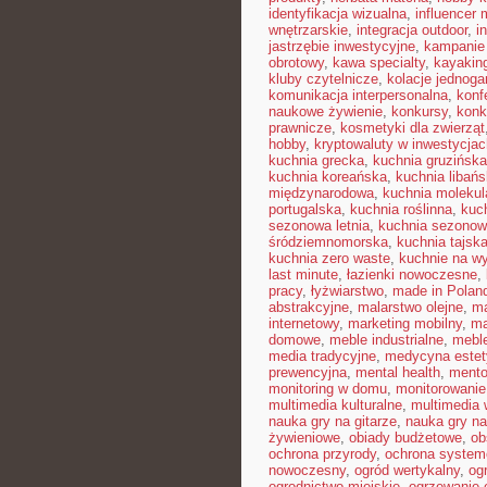
identyfikacja wizualna
,
influencer
wnętrzarskie
,
integracja outdoor
,
i
jastrzębie inwestycyjne
,
kampanie
obrotowy
,
kawa specialty
,
kayakin
kluby czytelnicze
,
kolacje jednog
komunikacja interpersonalna
,
konf
naukowe żywienie
,
konkursy
,
konk
prawnicze
,
kosmetyki dla zwierząt
hobby
,
kryptowaluty w inwestycjac
kuchnia grecka
,
kuchnia gruzińska
kuchnia koreańska
,
kuchnia libań
międzynarodowa
,
kuchnia molekul
portugalska
,
kuchnia roślinna
,
kuc
sezonowa letnia
,
kuchnia sezono
śródziemnomorska
,
kuchnia tajsk
kuchnia zero waste
,
kuchnie na w
last minute
,
łazienki nowoczesne
,
pracy
,
łyżwiarstwo
,
made in Polan
abstrakcyjne
,
malarstwo olejne
,
ma
internetowy
,
marketing mobilny
,
ma
domowe
,
meble industrialne
,
mebl
media tradycyjne
,
medycyna estet
prewencyjna
,
mental health
,
mento
monitoring w domu
,
monitorowani
multimedia kulturalne
,
multimedia 
nauka gry na gitarze
,
nauka gry na
żywieniowe
,
obiady budżetowe
,
ob
ochrona przyrody
,
ochrona syste
nowoczesny
,
ogród wertykalny
,
og
ogrodnictwo miejskie
,
ogrzewanie 