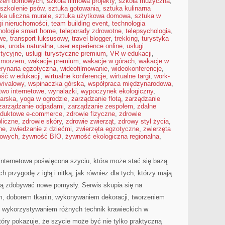
czeń domowych
,
szkoła filmowa projekty
,
szkoła muzyczna
,
szkolenie psów
,
sztuka gotowania
,
sztuka kulinarna
ka uliczna murale
,
sztuka użytkowa domowa
,
sztuka w
gi nieruchomości
,
team building event
,
technologia
nologie smart home
,
teleporady zdrowotne
,
telepsychologia
,
we
,
transport luksusowy
,
travel blogger
,
trekking
,
turystyka
na
,
uroda naturalna
,
user experience online
,
usługi
stycyjne
,
usługi turystyczne premium
,
VR w edukacji
,
d morzem
,
wakacje premium
,
wakacje w górach
,
wakacje w
rynaria egzotyczna
,
wideofilmowanie
,
wideokonferencje
,
ość w edukacji
,
wirtualne konferencje
,
wirtualne targi
,
work-
vivalowy
,
wspinaczka górska
,
współpraca międzynarodowa
,
wo internetowe
,
wynalazki
,
wypoczynek ekologiczny
,
arska
,
yoga w ogrodzie
,
zarządzanie flotą
,
zarządzanie
zarządzanie odpadami
,
zarządzanie zespołem
,
zdalne
roduktowe e-commerce
,
zdrowie fizyczne
,
zdrowie
liczne
,
zdrowie skóry
,
zdrowie zwierząt
,
zdrowy styl życia
,
ne
,
zwiedzanie z dziećmi
,
zwierzęta egzotyczne
,
zwierzęta
mowych
,
żywność BIO
,
żywność ekologiczna regionalna
,
 internetowa poświęcona szyciu, która może stać się bazą
h przygodę z igłą i nitką, jak również dla tych, którzy mają
cą zdobywać nowe pomysły. Serwis skupia się na
m, doborem tkanin, wykonywaniem dekoracji, tworzeniem
 wykorzystywaniem różnych technik krawieckich w
tóry pokazuje, że szycie może być nie tylko praktyczną