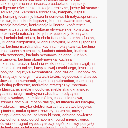
 marketing kampanie
,
inspekcje budowlane
,
inspiracje
nteligentne oświetlenie
,
izolacje termiczne
,
jachty luksusowe
,
 edukacyjne
,
kampanie społeczne
,
kampery
,
kapitał
g
,
kemping rodzinny
,
kiszonki domowe
,
klimatyzacja smart
,
arnkowe
,
kominki ekologiczne
,
kompostowanie domowe
,
erencje hotelowe
,
konferencje kulinarne
,
konferencje
ursy artystyczne
,
konsultacje obywatelskie
,
konsultacje
,
kosmetyki naturalne
,
krajobraz publiczny
,
kreatywne
h
,
kuchnia bałkańska
,
kuchnia francuska
,
kuchnia fusion
,
,
kuchnia hiszpańska
,
kuchnia indyjska
,
kuchnia japońska
,
ska
,
kuchnia marokańska
,
kuchnia meksykańska
,
kuchnia
arna
,
kuchnia niemiecka
,
kuchnia orientalna
,
kuchnia
hnia sezonowa
,
kuchnia sezonowa jesienna
,
kuchnia
wa zimowa
,
kuchnia skandynawska
,
kuchnia
a
,
kuchnia turecka
,
kuchnia wielkanocna
,
kuchnia wigilijna
,
ymiar
,
kultura online
,
kursy rozwoju osobistego
,
laser tag
,
lobbying
,
logistyka e-commerce
,
logo design
,
lunchbox do
d
,
magazyn energii
,
mała architektura ogrodowa
,
malarstwo
lowanie po numerach
,
marketing automation
,
marketing
rketing polityczny
,
marketing strategiczny
,
marynaty
e klasyczne
,
meble modułowe
,
meble skandynawskie
,
yczna zabiegi
,
medycyna naturalna
,
medycyna
ring zawodowy
,
miejskie rośliny
,
moda luksusowa
,
e zdrowia domowe
,
motion design
,
multimedia edukacyjne
,
w edukacji
,
muzyka elektroniczna
,
narciarstwo biegowe
,
 pianinie
,
nauka śpiewu
,
nawozy naturalne
,
nawyki
sługa klienta online
,
ochrona klimatu
,
ochrona powietrza
,
mów
,
ochrona wód
,
ogród japoński
,
ogród miejski
,
ogród
ród wiejski
,
ogród wypoczynkowy
,
ogród zimowy pomysły
,
ekologiczne
,
opieka nad seniorami
,
opieka nad zwierzętami