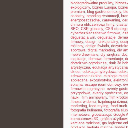
biodegradowalne produkty
,
biznes 
ekologiczny
,
biznes Europa
,
bizne
premium
,
blog gastronomiczny
,
bl
osobisty
,
branding restauracji
,
bran
energooszczędne
,
caravaning
,
cer
chmura obliczeniowa firmy
,
ciast
SEO
,
CSR globalny
,
CSR strategi
cyberbezpieczeństwo firmowe
,
cza
degustacja win
,
degustacje
,
derma
firmowy
,
design funkcjonalny
,
desi
roślinny
,
design światła
,
dezynfekc
sportowa
,
digital marketing
,
diy ar
meble drewniane
,
diy wnętrza
,
doc
inspiracje
,
domowe fermentacje
,
d
doradztwo ogrodnicze
,
druk 3d ho
artystyczna
,
edukacja artystyczna
dzieci
,
edukacja hybrydowa
,
eduka
zdrowotna szkolna
,
ekologia miejs
społeczna
,
ekoturystyka
,
elektron
solarna
,
escape room domowy
,
ev
firmowe integracyjne
,
eventy gast
przygodowe
,
eventy społeczne
,
ev
nauki
,
film animowany
,
film krótk
fitness w domu
,
fizjoterapia dzieci
marketing
,
food styling
,
food truck 
fotografia kulinarna
,
fotografia ślu
internetowa
,
globalizacja
,
Google 
komputerowa 3D
,
grafika użytkow
karciane rodzinne
,
gry logiczne onl
produkty
,
herbata matcha
,
hobby k