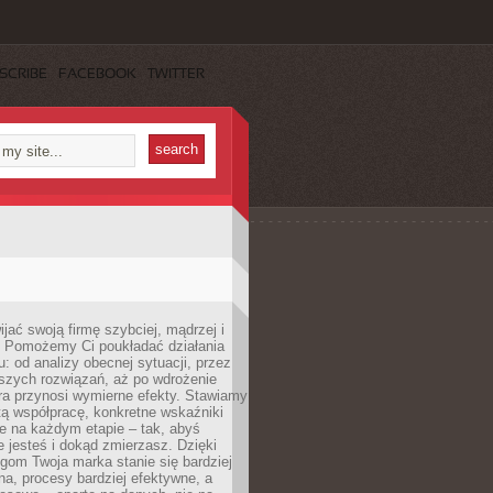
SCRIBE
FACEBOOK
TWITTER
jać swoją firmę szybciej, mądrzej i
 Pomożemy Ci poukładać działania
u: od analizy obecnej sytuacji, przez
szych rozwiązań, aż po wdrożenie
tóra przynosi wymierne efekty. Stawiamy
tą współpracę, konkretne wskaźniki
e na każdym etapie – tak, abyś
ie jesteś i dokąd zmierzasz. Dzięki
gom Twoja marka stanie się bardziej
a, procesy bardziej efektywne, a