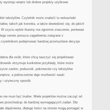
ty wystroju wnętrz lub drobne projekty użytkowe.
ór tekstyliów. Czytelnik może znaleźć tu wskazówki
ałów, takich jak koronka, a także dowiedzieć się, do jakich
ać. W szyciu wybór tkaniny ma ogromne znaczenie, ponieważ
atego serwis porusza zagadnienia związane z
 czytelnikom podejmować bardziej przemyślane decyzje.
datna dla osób, które chcą nauczyć się projektować
ytkownik otrzymuje konkretne przykłady, które może
ycie zasłon, poduszek, pokrowców czy tekstyliów
nętrze, a jednocześnie daje możliwość nauki
y i użyteczny sposób.
wo nie musi być trudne. Wiele projektów można zacząć od
wo przechodząc do bardziej wymagających zadań. Dla
łe objaśnienia, dlatego treści na stronie mogą pomagać w