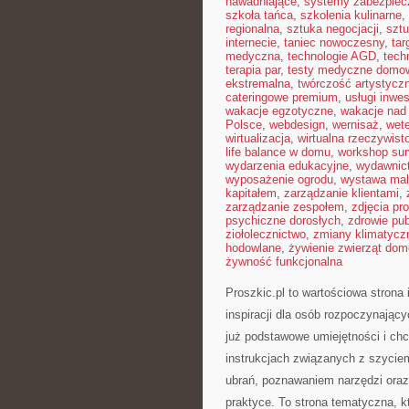
nawadniające
,
systemy zabezpie
szkoła tańca
,
szkolenia kulinarne
,
regionalna
,
sztuka negocjacji
,
sztu
internecie
,
taniec nowoczesny
,
tar
medyczna
,
technologie AGD
,
tech
terapia par
,
testy medyczne domo
ekstremalna
,
twórczość artystycz
cateringowe premium
,
usługi inwe
wakacje egzotyczne
,
wakacje na
Polsce
,
webdesign
,
wernisaż
,
wete
wirtualizacja
,
wirtualna rzeczywist
life balance w domu
,
workshop sur
wydarzenia edukacyjne
,
wydawnict
wyposażenie ogrodu
,
wystawa mal
kapitałem
,
zarządzanie klientami
,
zarządzanie zespołem
,
zdjęcia p
psychiczne dorosłych
,
zdrowie pub
ziołolecznictwo
,
zmiany klimatycz
hodowlane
,
żywienie zwierząt do
żywność funkcjonalna
Proszkic.pl to wartościowa strona
inspiracji dla osób rozpoczynającyc
już podstawowe umiejętności i ch
instrukcjach związanych z szycie
ubrań, poznawaniem narzędzi oraz
praktyce. To strona tematyczna, k