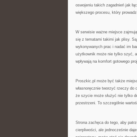
oswojeniu takich zagadnień jak łą
większego procesu, który prowadzi
W serwisie ważne miejsce zajmują
się z tematami takimi jak plisy. S
wykonywanych prac i nadać im bard
użytkownik może nie tylko szyć, a
wpływają na komfort gotowego proj
Proszkic.pl może być także miejsc
własnoręcznie tworzyć rzeczy do do
że szycie może służyć nie tylko d
przestrzeni. To szczególnie wartoś
Strona zachęca do tego, aby patr
cierpliwości, ale jednocześnie da