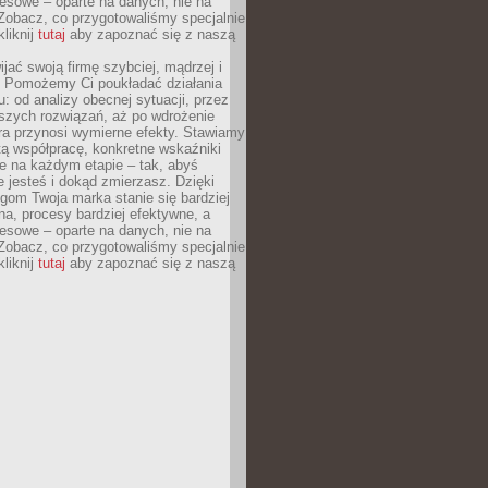
esowe – oparte na danych, nie na
Zobacz, co przygotowaliśmy specjalnie
kliknij
tutaj
aby zapoznać się z naszą
jać swoją firmę szybciej, mądrzej i
 Pomożemy Ci poukładać działania
u: od analizy obecnej sytuacji, przez
szych rozwiązań, aż po wdrożenie
tóra przynosi wymierne efekty. Stawiamy
tą współpracę, konkretne wskaźniki
e na każdym etapie – tak, abyś
ie jesteś i dokąd zmierzasz. Dzięki
gom Twoja marka stanie się bardziej
a, procesy bardziej efektywne, a
esowe – oparte na danych, nie na
Zobacz, co przygotowaliśmy specjalnie
kliknij
tutaj
aby zapoznać się z naszą