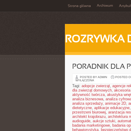
Archiwum
Strona główna
Artykuł
ROZRYWKA 
PORADNIK DLA 
POSTED BY ADMIN
POSTED ON
WYŁĄCZONA
Tagi:
adopcje zwierząt
,
agencje r
dla zwierząt domowych
,
akcesoria
aktywność twórcza
,
akustyka wnę
analiza biznesowa
,
analiza cyfrow
analiza sprzedaży
,
animacje 2D
,
a
dietetyczne
,
aplikacje edukacyjne
przestrzeni biurowej
,
aranżacja res
architekt krajobrazu
,
architektura
audioguide
,
aukcje sztuki
,
automa
badania marketingowe
,
badania opi
behawiorystyka
,
bezpieczeństwo