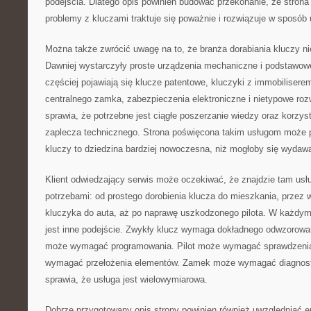
podejścia. Dlatego opis powinien budować przekonanie, że strona
problemy z kluczami traktuje się poważnie i rozwiązuje w sposób
Można także zwrócić uwagę na to, że branża dorabiania kluczy nie
Dawniej wystarczyły proste urządzenia mechaniczne i podstawowe
częściej pojawiają się klucze patentowe, kluczyki z immobiliserem
centralnego zamka, zabezpieczenia elektroniczne i nietypowe roz
sprawia, że potrzebne jest ciągłe poszerzanie wiedzy oraz korzys
zaplecza technicznego. Strona poświęcona takim usługom może 
kluczy to dziedzina bardziej nowoczesna, niż mogłoby się wydaw
Klient odwiedzający serwis może oczekiwać, że znajdzie tam usł
potrzebami: od prostego dorobienia klucza do mieszkania, prze
kluczyka do auta, aż po naprawę uszkodzonego pilota. W każdy
jest inne podejście. Zwykły klucz wymaga dokładnego odwzorow
może wymagać programowania. Pilot może wymagać sprawdzenia
wymagać przełożenia elementów. Zamek może wymagać diagnost
sprawia, że usługa jest wielowymiarowa.
Dobrze przygotowany opis strony powinien również uwzględniać em