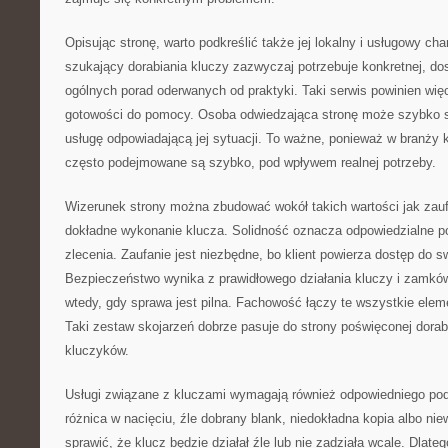
Opisując stronę, warto podkreślić także jej lokalny i usługowy ch
szukający dorabiania kluczy zazwyczaj potrzebuje konkretnej, do
ogólnych porad oderwanych od praktyki. Taki serwis powinien wi
gotowości do pomocy. Osoba odwiedzająca stronę może szybko s
usługę odpowiadającą jej sytuacji. To ważne, ponieważ w branży
często podejmowane są szybko, pod wpływem realnej potrzeby.
Wizerunek strony można zbudować wokół takich wartości jak zau
dokładne wykonanie klucza. Solidność oznacza odpowiedzialne p
zlecenia. Zaufanie jest niezbędne, bo klient powierza dostęp do s
Bezpieczeństwo wynika z prawidłowego działania kluczy i zamk
wtedy, gdy sprawa jest pilna. Fachowość łączy te wszystkie elem
Taki zestaw skojarzeń dobrze pasuje do strony poświęconej dorabi
kluczyków.
Usługi związane z kluczami wymagają również odpowiedniego pode
różnica w nacięciu, źle dobrany blank, niedokładna kopia albo n
sprawić, że klucz będzie działał źle lub nie zadziała wcale. Dlate