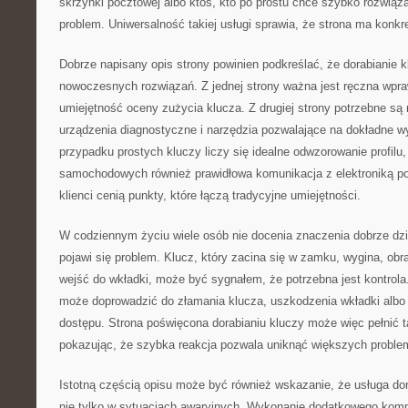
skrzynki pocztowej albo ktoś, kto po prostu chce szybko rozwiąza
problem. Uniwersalność takiej usługi sprawia, że strona ma konkre
Dobrze napisany opis strony powinien podkreślać, że dorabianie k
nowoczesnych rozwiązań. Z jednej strony ważna jest ręczna wpra
umiejętność oceny zużycia klucza. Z drugiej strony potrzebne są
urządzenia diagnostyczne i narzędzia pozwalające na dokładne w
przypadku prostych kluczy liczy się idealne odwzorowanie profilu
samochodowych również prawidłowa komunikacja z elektroniką po
klienci cenią punkty, które łączą tradycyjne umiejętności.
W codziennym życiu wiele osób nie docenia znaczenia dobrze dzia
pojawi się problem. Klucz, który zacina się w zamku, wygina, obr
wejść do wkładki, może być sygnałem, że potrzebna jest kontrola
może doprowadzić do złamania klucza, uszkodzenia wkładki albo
dostępu. Strona poświęcona dorabianiu kluczy może więc pełnić 
pokazując, że szybka reakcja pozwala uniknąć większych proble
Istotną częścią opisu może być również wskazanie, że usługa dor
nie tylko w sytuacjach awaryjnych. Wykonanie dodatkowego komp