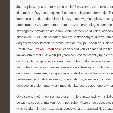
Już na pierwszy rzut oka można odnieść wrażenie, że serwis zos
klientach, którzy nie chcą tracić czasu na niejasne informacje. T
konkretna: chodzi o dorabianie kluczy, naprawę kluczyków, obsłu
problemach z zamkami oraz szeroko rozumiane usługi ślusarskie. 
szczególnie przydatna dla osób, które potrzebują szybkiej odpowi
skopiować klucz, jak poradzić sobie z uszkodzonym kluczykiem a
dotychczasowy komplet przestał działać tak, jak powinien. Polec
Produktów i
Prawo i Regulacje
. W dzisiejszych czasach klucz nie 
kawałkiem metalu. W wielu przypadkach jest to precyzyjny elemen
do domu, biura, garażu, skrzynki, samochodu albo innego zabezp
samochodowe coraz częściej zawierają elektronikę, immobiliser, p
centralnym zamkiem, transponder albo delikatne podzespoły, któ
profesjonalne dorabianie kluczy to nie tylko wykonanie kopii, ale 
dopasowanie elementu, który musi działać bez zacięć, oporów i 
Opis strony można oprzeć na prostym, ale bardzo ważnym założeniu
serwis najczęściej ma konkretną potrzebę. Może chce zabezpiec
właśnie złamał klucz, uszkodził obudowę pilota, zauważył, że przy