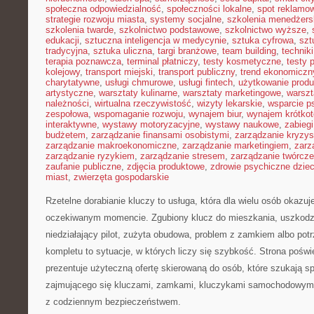
społeczna odpowiedzialność
,
społeczności lokalne
,
spot reklamo
strategie rozwoju miasta
,
systemy socjalne
,
szkolenia menedżers
szkolenia twarde
,
szkolnictwo podstawowe
,
szkolnictwo wyższe
,
edukacji
,
sztuczna inteligencja w medycynie
,
sztuka cyfrowa
,
szt
tradycyjna
,
sztuka uliczna
,
targi branżowe
,
team building
,
technik
terapia poznawcza
,
terminal płatniczy
,
testy kosmetyczne
,
testy 
kolejowy
,
transport miejski
,
transport publiczny
,
trend ekonomiczn
charytatywne
,
usługi chmurowe
,
usługi fintech
,
użytkowanie prod
artystyczne
,
warsztaty kulinarne
,
warsztaty marketingowe
,
warszt
należności
,
wirtualna rzeczywistość
,
wizyty lekarskie
,
wsparcie p
zespołowa
,
wspomaganie rozwoju
,
wynajem biur
,
wynajem krótko
interaktywne
,
wystawy motoryzacyjne
,
wystawy naukowe
,
zabiegi
budżetem
,
zarządzanie finansami osobistymi
,
zarządzanie kryzy
zarządzanie makroekonomiczne
,
zarządzanie marketingiem
,
zarz
zarządzanie ryzykiem
,
zarządzanie stresem
,
zarządzanie twórcze
zaufanie publiczne
,
zdjęcia produktowe
,
zdrowie psychiczne dziec
miast
,
zwierzęta gospodarskie
Rzetelne dorabianie kluczy to usługa, która dla wielu osób okazuj
oczekiwanym momencie. Zgubiony klucz do mieszkania, uszkod
niedziałający pilot, zużyta obudowa, problem z zamkiem albo p
kompletu to sytuacje, w których liczy się szybkość. Strona poświ
prezentuje użyteczną ofertę skierowaną do osób, które szukają 
zajmującego się kluczami, zamkami, kluczykami samochodowymi
z codziennym bezpieczeństwem.