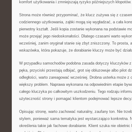
komfort użytkowania i zmniejszają ryzyko późniejszych kłopotów.
Strona może również przypominać, że klucz zużywa się z czasem
codziennego użytkowania, ząbki mogą się wygładzać, a cała kons
pierwotny kształt. Jeśli kopia zostanie wykonana na podstawie 
może przejąć jego niedoskonałości. Dlatego czasami warto wyko
wcześniej, zanim oryginał stanie się zbyt zniszczony. To prosta, 
wskazówka, która pokazuje, że dorabianie kluczy może być dział
W przypadku samochodów podobna zasada dotyczy kluczyków z e
pęka, przyciski przestają odbijać, grot się obluzowuje albo pilot dz
odległości, warto zareagować wcześniej. Drobna usterka może z 
większy problem. Naprawa wykonana na odpowiednim etapie bywa 
całego kluczyka po całkowitym uszkodzeniu. Tego rodzaju infor
użyteczność strony i pomagać klientom podejmować lepsze decy
Opisując stronę, warto zachować naturalny, zaufany ton. Nie tr
stylem, ponieważ sama tematyka jest wystarczająco konkretna. Na
określenia takie jak fachowe dorabianie. Klient szuka nie obietnic