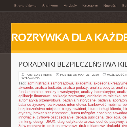
Archiwum
Kategorie
Strona główna
Artykuły
Nowości
Spi
ROZRYWKA DLA KAŻD
PORADNIKI BEZPIECZEŃSTWA K
POSTED BY ADMIN
POSTED ON MAJ - 21 - 2026
MOŻLIWOŚĆ 
WYŁĄCZONA
Tagi:
administracja samorządowa
,
akademia
,
akcesoria kreatywn
akwarele
,
analiza budżetu
,
analiza podaży
,
analiza popytu
,
anali
fundamentalne
,
analizy inwestycyjne
,
analizy laboratoryjne
,
anali
aplikacje finansowe
,
aplikacje zdrowotne
,
architektura miejska
,
ar
automatyka przemysłowa
,
badania historyczne
,
badania laborator
balance życiowy
,
bankowość internetowa
,
bankowość mobilna
,
be
bezpieczeństwo miejskie
,
biegły rewident
,
biuro obsługi klienta
,
bi
etyczny
,
broker nieruchomości
,
burza mózgów
,
coaching zawodo
innowacje
,
cyfrowe oszczędzanie
,
debata publiczna
,
depilacja
,
de
thinking
,
design UI/UX
,
diagnostyka obrazowa
,
dochód pasywny
,
3d w medycynie
,
druk przemysłowy
,
druk reklamowy
,
drukarki
,
dy