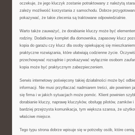
oczekuje, że jego kluczyk zostanie potraktowany z należytą star
zależy możliwość korzystania z samochodu. Dobrze przygotowan
pokazywać, że takie zlecenia są traktowane odpowiedzialnie.
Warto także zauważyć, że dorabianie kluczy może być elemente
rodziny. Dodatkowy komplet dla domownika, zapasowy klucz pozo
kopia do garażu czy klucz dla osoby opiekującej się mieszkanie
praktyczne rozwiązania, które ułatwiają codzienne życie. Oczywiś
przechowywać rozsądnie i przekazywać wyłącznie osobom zaufa
kopia może być praktycznym zabezpieczeniem.
Serwis internetowy poświęcony takiej działalności może być odbi
informacji. Nie musi przytłaczać nadmiarem treści, ale powinien
się firma i w jakich sytuacjach może pomóc. Klient powinien szy
dorabianie kluczy, naprawę kluczyków, obsługę pilotów, zamków 
bardziej przejrzysta komunikacja, tym większa szansa, że użytkown
właściwe miejsce.
Tego typu strona dobrze wpisuje się w potrzeby osób, które cenią 