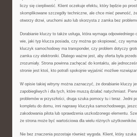
liczy się cierpliwość. Klient oczekuje efektu, który będzie po prost
skomplikowane szczegóły techniczne, ale chce mieć pewność, że
otworzy drzwi, uruchomi auto lub skorzysta z zamka bez problem
Dorabianie kluczy to także usługa, która wymaga odpowiedniego d
wie, jaki typ klucza posiada, czy można go skopiować, czy wyma
kluczyk samochodowy ma transponder, czy problem dotyczy grotu, 
zamka czy elektroniki. Dlatego ważne jest, aby oferta była prze
zrozumiały. Strona powinna zachęcać do kontaktu, ale jednocześn
stronie jest ktoś, kto potrafi spokojnie wyjaśnić możliwe rozwiązan
W opisie takiej witryny można zaznaczyć, że dorabianie kluczy je
zapobiegliwych i dla tych, które muszą działać natychmiast. Pie
problemów w przyszłości, druga szuka pomocy tu i teraz. Jedni 
kompletu do domu, inni naprawy kluczyka samochodowego, jeszc
zakodowania pilota lub sprawdzenia uszkodzonego elementu. Szer
że strona może być wartościowa dla wielu różnych użytkowników.
Nie bez znaczenia pozostaje również wygoda. Klient, który szuka 