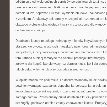
odróżnieniu od wielu ogólnych serwisów poradnikowych tutaj licz
praktyczne zastosowanie. Użytkownik nie szuka długiej teorii, ale
dorobić klucz, naprawić kluczyk, wymienić obudowę, zakodować p
z zamkiem. Artykułowy opis strony może jednak rozszerzać ten k
dlaczego profesjonalna obsługa kluczy ma znaczenie dla wygody,
codziennego spokoju.
Dorabianie kluczy to usługa, która łączy klientów indywidualnych
starsze, kierowców, właścicieli mieszkań, najemców, administrato
wszystkich, którzy korzystają z zabezpieczeń mechanicznych lub
temu strona o takiej tematyce ma szeroki potencjał informacyjny
zarówno dla kogoś, kto pierwszy raz dorabia klucz, jak i dla osoby
takich usług w firmie lub przy obsłudze nieruchomości.
W opisie można też podkreślić, że dobrze wykonany klucz powini
powinien wymagać szarpania, dopychania, poruszania na boki ani 
kopia działa gorzej niż oryginał, może to oznaczać problem z od
samego zamka. Profesjonalny punkt dorabiania kluczy powinien 
szczegóły, ponieważ od nich zależy zadowolenie klienta. Precyzy