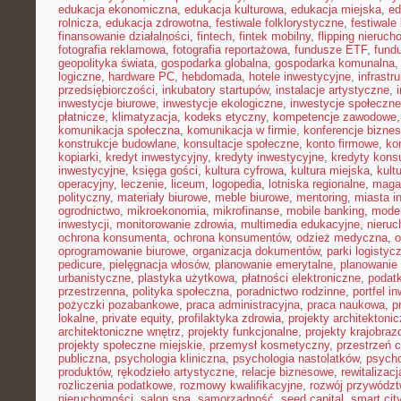
edukacja ekonomiczna
,
edukacja kulturowa
,
edukacja miejska
,
ed
rolnicza
,
edukacja zdrowotna
,
festiwale folklorystyczne
,
festiwale
finansowanie działalności
,
fintech
,
fintek mobilny
,
flipping nieruc
fotografia reklamowa
,
fotografia reportażowa
,
fundusze ETF
,
fund
geopolityka świata
,
gospodarka globalna
,
gospodarka komunalna
logiczne
,
hardware PC
,
hebdomada
,
hotele inwestycyjne
,
infrastr
przedsiębiorczości
,
inkubatory startupów
,
instalacje artystyczne
,
inwestycje biurowe
,
inwestycje ekologiczne
,
inwestycje społeczne
płatnicze
,
klimatyzacja
,
kodeks etyczny
,
kompetencje zawodowe
komunikacja społeczna
,
komunikacja w firmie
,
konferencje bizne
konstrukcje budowlane
,
konsultacje społeczne
,
konto firmowe
,
ko
kopiarki
,
kredyt inwestycyjny
,
kredyty inwestycyjne
,
kredyty kon
inwestycyjne
,
księga gości
,
kultura cyfrowa
,
kultura miejska
,
kult
operacyjny
,
leczenie
,
liceum
,
logopedia
,
lotniska regionalne
,
maga
polityczny
,
materiały biurowe
,
meble biurowe
,
mentoring
,
miasta in
ogrodnictwo
,
mikroekonomia
,
mikrofinanse
,
mobile banking
,
mode
inwestycji
,
monitorowanie zdrowia
,
multimedia edukacyjne
,
nieruc
ochrona konsumenta
,
ochrona konsumentów
,
odzież medyczna
,
o
oprogramowanie biurowe
,
organizacja dokumentów
,
parki logistyc
pedicure
,
pielęgnacja włosów
,
planowanie emerytalne
,
planowanie 
urbanistyczne
,
plastyka użytkowa
,
płatności elektroniczne
,
podatk
przestrzenna
,
polityka społeczna
,
poradnictwo rodzinne
,
portfel i
pożyczki pozabankowe
,
praca administracyjna
,
praca naukowa
,
p
lokalne
,
private equity
,
profilaktyka zdrowia
,
projekty architektoni
architektoniczne wnętrz
,
projekty funkcjonalne
,
projekty krajobra
projekty społeczne miejskie
,
przemysł kosmetyczny
,
przestrzeń 
publiczna
,
psychologia kliniczna
,
psychologia nastolatków
,
psycho
produktów
,
rękodzieło artystyczne
,
relacje biznesowe
,
rewitalizacj
rozliczenia podatkowe
,
rozmowy kwalifikacyjne
,
rozwój przywódz
nieruchomości
,
salon spa
,
samorządność
,
seed capital
,
smart cit