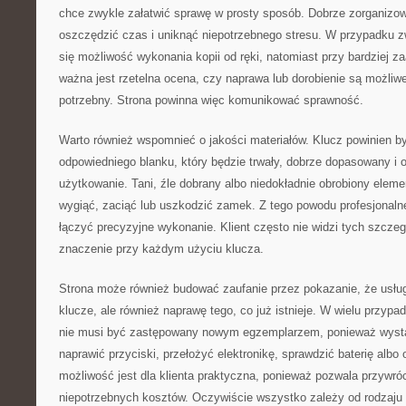
chce zwykle załatwić sprawę w prosty sposób. Dobrze zorganizo
oszczędzić czas i uniknąć niepotrzebnego stresu. W przypadku z
się możliwość wykonania kopii od ręki, natomiast przy bardziej
ważna jest rzetelna ocena, czy naprawa lub dorobienie są możliwe 
potrzebny. Strona powinna więc komunikować sprawność.
Warto również wspomnieć o jakości materiałów. Klucz powinien 
odpowiedniego blanku, który będzie trwały, dobrze dopasowany i 
użytkowanie. Tani, źle dobrany albo niedokładnie obrobiony elem
wygiąć, zaciąć lub uszkodzić zamek. Z tego powodu profesjonaln
łączyć precyzyjne wykonanie. Klient często nie widzi tych szcze
znaczenie przy każdym użyciu klucza.
Strona może również budować zaufanie przez pokazanie, że usług
klucze, ale również naprawę tego, co już istnieje. W wielu przy
nie musi być zastępowany nowym egzemplarzem, ponieważ wyst
naprawić przyciski, przełożyć elektronikę, sprawdzić baterię albo
możliwość jest dla klienta praktyczna, ponieważ pozwala przywró
niepotrzebnych kosztów. Oczywiście wszystko zależy od rodzaju