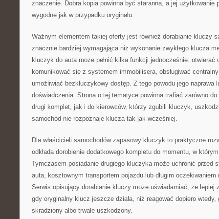
znaczenie. Dobra kopia powinna być staranna, a jej użytkowanie
wygodne jak w przypadku oryginału.
Ważnym elementem takiej oferty jest również dorabianie kluczy
znacznie bardziej wymagająca niż wykonanie zwykłego klucza 
kluczyk do auta może pełnić kilka funkcji jednocześnie: otwierać 
komunikować się z systemem immobilisera, obsługiwać centraln
umożliwiać bezkluczykowy dostęp. Z tego powodu jego naprawa 
doświadczenia. Strona o tej tematyce powinna trafiać zarówno d
drugi komplet, jak i do kierowców, którzy zgubili kluczyk, uszkodzi
samochód nie rozpoznaje klucza tak jak wcześniej.
Dla właścicieli samochodów zapasowy kluczyk to praktyczne roz
odkłada dorobienie dodatkowego kompletu do momentu, w którym 
Tymczasem posiadanie drugiego kluczyka może uchronić przed s
auta, kosztownym transportem pojazdu lub długim oczekiwaniem n
Serwis opisujący dorabianie kluczy może uświadamiać, że lepiej
gdy oryginalny klucz jeszcze działa, niż reagować dopiero wtedy,
skradziony albo trwale uszkodzony.