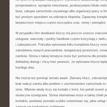
przeprowadzce, wynajmie mieszkania, przekazywaniu lokalu rodz
biura, zakupie samochodu używanego albo organizacji pracy w fi
być prostym sposobem na uniknięcie kłopotów. Zapasowy kompl
bezpiecznym miejscu często oszczędza czas, nerwy i pieniądze.
W przypadku firm dorabianie kluczy ma jeszcze szersze znaczeni
usługowe, warsztaty i punkty handlowe często korzystają z wielu
i zabezpieczeń. Potrzeba wykonania kilku kompletów kluczy może
zatrudnieniu nowych pracowników, reorganizacji przestrzeni, zmi
zamków. Strona o takiej tematyce może być pomocna dla przedsię
dokładnej obsługi i chcą mieć pewność, że wykonane klucze będ
każdego dnia.
Nie można też pominąć tematu awarii. Złamany klucz, zatrzaśnięt
brak reakcji zamka albo problem z uruchomieniem samochodu to s
stres. Właśnie wtedy liczy się kontakt z kimś, kto potrafi ocenić
skuteczne rozwiązanie. Strona internetowa może w takiej chwili p
kontaktu, ponieważ pozwala szybko zorientować się, jakie usługi 
zajmuje się konkretnym problemem.