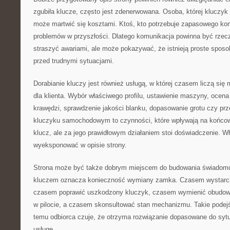
zgubiła klucze, często jest zdenerwowana. Osoba, której kluczyk 
może martwić się kosztami. Ktoś, kto potrzebuje zapasowego ko
problemów w przyszłości. Dlatego komunikacja powinna być rzec
straszyć awariami, ale może pokazywać, że istnieją proste sposo
przed trudnymi sytuacjami.
Dorabianie kluczy jest również usługą, w której czasem liczą się
dla klienta. Wybór właściwego profilu, ustawienie maszyny, ocena 
krawędzi, sprawdzenie jakości blanku, dopasowanie grotu czy prze
kluczyku samochodowym to czynności, które wpływają na końcowy
klucz, ale za jego prawidłowym działaniem stoi doświadczenie. Wł
wyeksponować w opisie strony.
Strona może być także dobrym miejscem do budowania świadomoś
kluczem oznacza konieczność wymiany zamka. Czasem wystarc
czasem poprawić uszkodzony kluczyk, czasem wymienić obudowę
w pilocie, a czasem skonsultować stan mechanizmu. Takie podejśc
temu odbiorca czuje, że otrzyma rozwiązanie dopasowane do sytu
usługę.