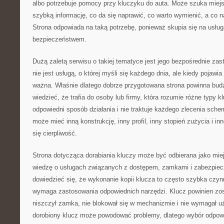
albo potrzebuje pomocy przy kluczyku do auta. Może szuka miej
szybką informację, co da się naprawić, co warto wymienić, a co
Strona odpowiada na taką potrzebę, ponieważ skupia się na usług
bezpieczeństwem.
Dużą zaletą serwisu o takiej tematyce jest jego bezpośrednie zas
nie jest usługą, o której myśli się każdego dnia, ale kiedy pojawia
ważna. Właśnie dlatego dobrze przygotowana strona powinna budz
wiedzieć, że trafia do osoby lub firmy, która rozumie różne typy kl
odpowiedni sposób działania i nie traktuje każdego zlecenia sch
może mieć inną konstrukcję, inny profil, inny stopień zużycia i in
się cierpliwość.
Strona dotycząca dorabiania kluczy może być odbierana jako miej
wiedzę o usługach związanych z dostępem, zamkami i zabezpie
dowiedzieć się, że wykonanie kopii klucza to często szybka czyn
wymaga zastosowania odpowiednich narzędzi. Klucz powinien zos
niszczył zamka, nie blokował się w mechanizmie i nie wymagał uż
dorobiony klucz może powodować problemy, dlatego wybór odpow