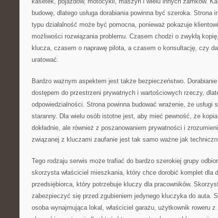
kasetek, pojazdów, motocykli, maszyn i wielu innych zamków. K
budowę, dlatego usługa dorabiania powinna być szeroka. Strona i
typu działalność może być pomocna, ponieważ pokazuje klientowi, 
możliwości rozwiązania problemu. Czasem chodzi o zwykłą kopię
klucza, czasem o naprawę pilota, a czasem o konsultację, czy d
uratować.
Bardzo ważnym aspektem jest także bezpieczeństwo. Dorabianie 
dostępem do przestrzeni prywatnych i wartościowych rzeczy, dlat
odpowiedzialności. Strona powinna budować wrażenie, że usługi
staranny. Dla wielu osób istotne jest, aby mieć pewność, że kop
dokładnie, ale również z poszanowaniem prywatności i zrozumien
związanej z kluczami zaufanie jest tak samo ważne jak techniczn
Tego rodzaju serwis może trafiać do bardzo szerokiej grupy odbior
skorzysta właściciel mieszkania, który chce dorobić komplet dla
przedsiębiorca, który potrzebuje kluczy dla pracowników. Skorzys
zabezpieczyć się przed zgubieniem jedynego kluczyka do auta. Sk
osoba wynajmująca lokal, właściciel garażu, użytkownik roweru 