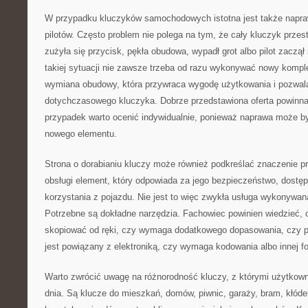
W przypadku kluczyków samochodowych istotna jest także napra
pilotów. Często problem nie polega na tym, że cały kluczyk przest
zużyła się przycisk, pękła obudowa, wypadł grot albo pilot zaczą
takiej sytuacji nie zawsze trzeba od razu wykonywać nowy kompl
wymiana obudowy, która przywraca wygodę użytkowania i pozwala
dotychczasowego kluczyka. Dobrze przedstawiona oferta powinn
przypadek warto ocenić indywidualnie, ponieważ naprawa może by
nowego elementu.
Strona o dorabianiu kluczy może również podkreślać znaczenie pra
obsługi element, który odpowiada za jego bezpieczeństwo, dostę
korzystania z pojazdu. Nie jest to więc zwykła usługa wykonywan
Potrzebne są dokładne narzędzia. Fachowiec powinien wiedzieć,
skopiować od ręki, czy wymaga dodatkowego dopasowania, czy p
jest powiązany z elektroniką, czy wymaga kodowania albo innej 
Warto zwrócić uwagę na różnorodność kluczy, z którymi użytkown
dnia. Są klucze do mieszkań, domów, piwnic, garaży, bram, kłóde