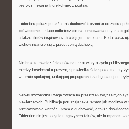
bez wyśmiewania którejkolwiek z postaw.
Tridentina pokazuje także, jak duchowość przenika do życia społ
poświęconym sztuce natkniesz się na opracowania dotyczące gotyc
a także filmów inspirowanych biblijnymi historiami. Portal pokazu
wieków inspiruje się z przestrzenią duchową.
Nie brakuje również felietonów na temat wiary a życia publiczneg
między kościołami a prawem, sprawiedliwością społeczną czy ży
w formie spokojnej, unikającej propagandy i zachęcającej do kry
Serwis szczególną uwagę zwraca na przestrzeń zwyczajnych sytu
niewierzących. Publikacje poruszają takie tematy jak modlitwa w 
przekazywanie wartości, praca a duchowość, a także doświadczeni
Tridentina nie jest jedynie magazynem faktów, ale kumpanem w oso