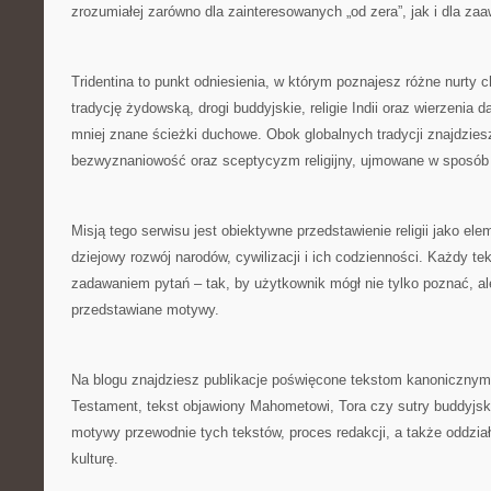
zrozumiałej zarówno dla zainteresowanych „od zera”, jak i dla z
Tridentina to punkt odniesienia, w którym poznajesz różne nurty c
tradycję żydowską, drogi buddyjskie, religie Indii oraz wierzenia d
mniej znane ścieżki duchowe. Obok globalnych tradycji znajdziesz 
bezwyznaniowość oraz sceptycyzm religijny, ujmowane w sposó
Misją tego serwisu jest obiektywne przedstawienie religii jako el
dziejowy rozwój narodów, cywilizacji i ich codzienności. Każdy te
zadawaniem pytań – tak, by użytkownik mógł nie tylko poznać, a
przedstawiane motywy.
Na blogu znajdziesz publikacje poświęcone tekstom kanonicznym,
Testament, tekst objawiony Mahometowi, Tora czy sutry buddyjski
motywy przewodnie tych tekstów, proces redakcji, a także oddzia
kulturę.