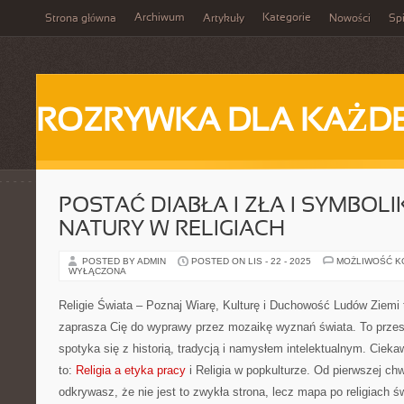
Archiwum
Kategorie
Strona główna
Artykuły
Nowości
Spi
ROZRYWKA DLA KAŻD
POSTAĆ DIABŁA I ZŁA I SYMBOLI
NATURY W RELIGIACH
POSTED BY ADMIN
POSTED ON LIS - 22 - 2025
MOŻLIWOŚĆ 
WYŁĄCZONA
Religie Świata – Poznaj Wiarę, Kulturę i Duchowość Ludów Ziemi t
zaprasza Cię do wyprawy przez mozaikę wyznań świata. To przes
spotyka się z historią, tradycją i namysłem intelektualnym. Cieka
to:
Religia a etyka pracy
i Religia w popkulturze. Od pierwszej ch
odkrywasz, że nie jest to zwykła strona, lecz mapa po religiach ś