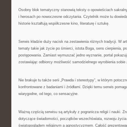
Osobny blok tematyczny stanowią teksty o opowieściach sakraln
i herosach po nowoczesne odczytania. Czytelnik może tu dowiedz
historie kształtują współczesne kino, literaturę i sztukę.
Serwis kładzie duży nacisk na zestawienia różnych tradycji. W ar
tematy takie jak życie po śmierci, istota Boga, sens cierpienia, 
postępowania. Zamiast wymuszać jedno wyznanie, portal pokazuje
zostawiając odbiorcy możliwość samodzielnego wyrobienia sobie 
Nie brakuje tu także serii „Prawda i stereotypy”, w którym potoc
konfrontowane z badaniami i źródłami. Dzięki temu serwis pomaga
wiarygodne, od tego, co sensacyjne.
Ważną częścią serwisu są artykuły z pogranicza religii i nauki. Zn
dotyczące świadomości, początków wszechświata, rozwoju życia 
światopoglądem religijnym a agnostycyzmem. Całość prezentowa