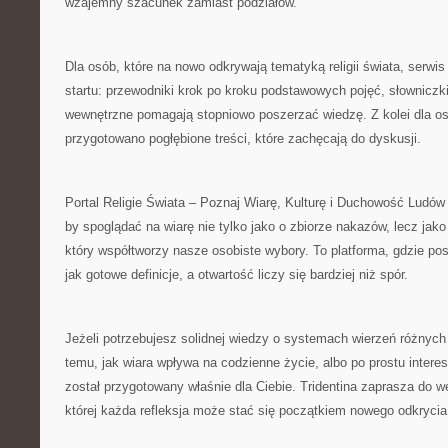
wzajemny szacunek zamiast podziałów.
Dla osób, które na nowo odkrywają tematyką religii świata, serwis
startu: przewodniki krok po kroku podstawowych pojęć, słowniczk
wewnętrzne pomagają stopniowo poszerzać wiedzę. Z kolei dla 
przygotowano pogłębione treści, które zachęcają do dyskusji.
Portal Religie Świata – Poznaj Wiarę, Kulturę i Duchowość Ludów Z
by spoglądać na wiarę nie tylko jako o zbiorze nakazów, lecz jako
który współtworzy nasze osobiste wybory. To platforma, gdzie po
jak gotowe definicje, a otwartość liczy się bardziej niż spór.
Jeżeli potrzebujesz solidnej wiedzy o systemach wierzeń różnych
temu, jak wiara wpływa na codzienne życie, albo po prostu interes
został przygotowany właśnie dla Ciebie. Tridentina zaprasza do węd
której każda refleksja może stać się początkiem nowego odkrycia