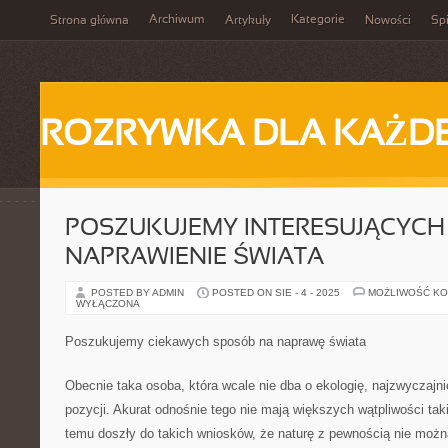
Archiwum
Kategorie
Strona główna
Artykuły
Nowości
Spi
ROZRYWKA DLA KAŻD
POSZUKUJEMY INTERESUJĄCYCH
NAPRAWIENIE ŚWIATA
POSTED BY ADMIN
POSTED ON SIE - 4 - 2025
MOŻLIWOŚĆ K
WYŁĄCZONA
Poszukujemy ciekawych sposób na naprawę świata
Obecnie taka osoba, która wcale nie dba o ekologię, najzwyczajnie
pozycji. Akurat odnośnie tego nie mają większych wątpliwości taki
temu doszły do takich wniosków, że naturę z pewnością nie możn