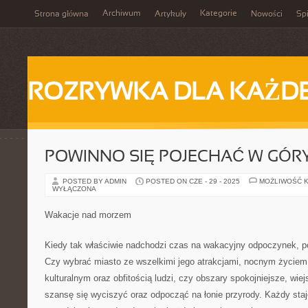
Archiwum
Kategorie
Strona główna
Artykuły
Nowości
Spi
ROZRYWKA DLA KAŻD
POWINNO SIĘ POJECHAĆ W GÓR
POSTED BY ADMIN
POSTED ON CZE - 29 - 2025
MOŻLIWOŚĆ 
WYŁĄCZONA
Wakacje nad morzem
Kiedy tak właściwie nadchodzi czas na wakacyjny odpoczynek, po
Czy wybrać miasto ze wszelkimi jego atrakcjami, nocnym życie
kulturalnym oraz obfitością ludzi, czy obszary spokojniejsze, wie
szansę się wyciszyć oraz odpocząć na łonie przyrody. Każdy sta