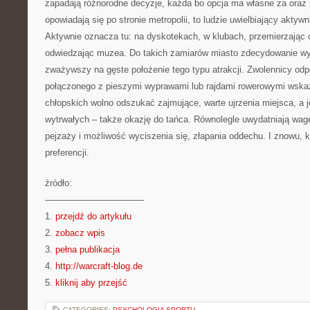
zapadają różnorodne decyzje, każda bo opcja ma własne za oraz p
opowiadają się po stronie metropolii, to ludzie uwielbiający akty
Aktywnie oznacza tu: na dyskotekach, w klubach, przemierzając 
odwiedzając muzea. Do takich zamiarów miasto zdecydowanie wyda
zważywszy na gęste położenie tego typu atrakcji. Zwolennicy od
połączonego z pieszymi wyprawami lub rajdami rowerowymi wskaz
chłopskich wolno odszukać zajmujące, warte ujrzenia miejsca, a je
wytrwałych – także okazję do tańca. Równolegle uwydatniają wagę
pejzaży i możliwość wyciszenia się, złapania oddechu. I znowu, 
preferencji.
źródło:
———————————
1.
przejdź do artykułu
2.
zobacz wpis
3.
pełna publikacja
4.
http://warcraft-blog.de
5.
kliknij aby przejść
CATEGORIES:
PSYCHOLOGIA SPORTU